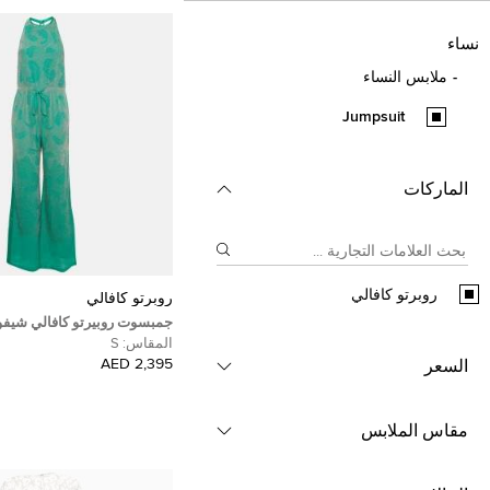
نساء
ملابس النساء
Jumpsuit
الماركات
روبرتو كافالي
روبرتو كافالي
جمبسوت روبيرتو كافالي شيف
مزين بحمالة عنق مقاس صغير
المقاس:
S
2,395 AED
السعر
مقاس الملابس