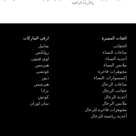
والأزياء الراقية
الفئات المميزة
ارقى الماركات
الحقائب
شانيل
ساعات النساء
رولكس
أحذية النساء
لوي فيتون
ملابس النساء
هيرمس
مجوهرات فاخرة
غوتشي
إكسسوارات النساء
ديور
ساعات الرجال
هيرميس
حقائب الرجال
برادا
أحذية الرجال
كوتش
ملابس الرجال
سان لوران
مجوهرات فاخرة للرجال
أحذية رياضية للرجال