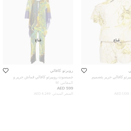
مُباع
مُباع
ي
روبرتو كافالي
رتو كافالي حرير بتصميم
جمبسوت روبيرتو كافالي قماش حرير و
للونين الأبيض الفاتح والأصفر
جيرسي مطبع باللونين الأزرق والأصفر مقاس
المقاس:
M
- ميديم
متوسط - ميديم
599 AED
1,139 AED
السعر المبدئي:
4,249 AED