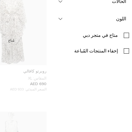
الحالات
اللون
متاح في متجر دبي
مُباع
إخفاء المنتجات المُباعة
روبرتو كافالي
المقاس:
XL
690 AED
السعر المبدئي:
933 AED