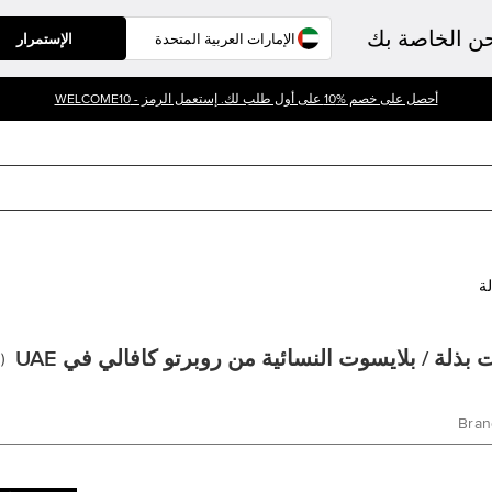
حن الخاصة بك
الإستمرار
أحصل على خصم %10 على أول طلب لك. إستعمل الرمز - WELCOME10
لة
 بذلة / بلايسوت النسائية من روبرتو كافالي في UAE
0
(
Bran