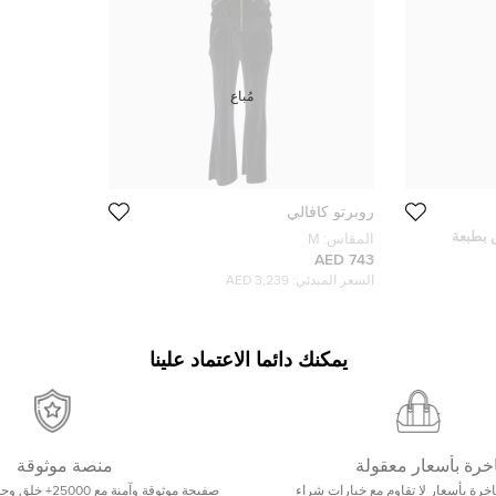
مُباع
روبرتو كافالي
 بطبعة
المقاس:
M
توسط - ميديوم
743 AED
السعر المبدئي:
3,239 AED
يمكنك دائما الاعتماد علينا
خرة بأسعار معقولة
منصة موثوقة
رة بأسعار لا تقاوم مع خيارات شراء
صفيحة موثوقة وآمنة 