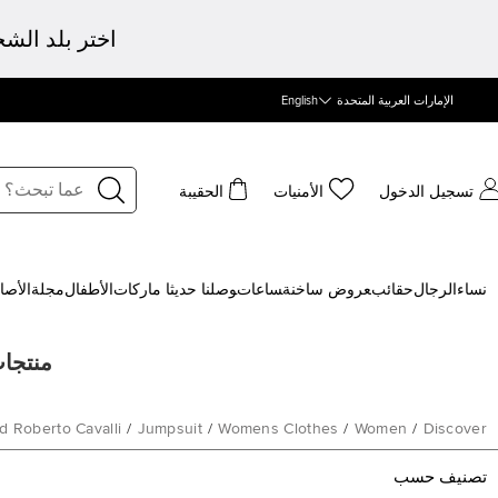
اختر بلد الش
الإمارات العربية المتحدة
English
تسجيل الدخول
الأمنيات
الحقيبة
نساء
الرجال
حقائب
‍عروض ساخنة
‍ساعات
‍وصلنا حديثا
‍ ماركات
الأطفال
مجلة
الأصا
منتجات
d Roberto Cavalli
/
Jumpsuit
/
Womens Clothes
/
Women
/
Discover
تصنيف حسب