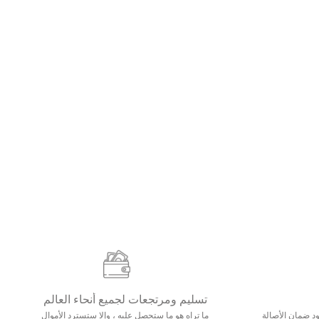
تسليم ومرتجعات لجميع أنحاء العالم
مع 25000+ خلق وجود ضمان الأصالة
ما تراه هو ما ستحصل عليه ، وإلا ستسترد الأموال