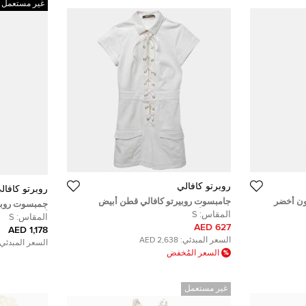
غير مستعمل
روبرتو كافالي
روبرتو كافال
ون أخضر
جامبسوت روبيرتو كافالي قطن أبيض
جمبسوت روبير
 - سمول
بتصميم أربطة مقاس صغير - سمول
المقاس:
S
أبيض وتفاصي
المقاس:
S
627 AED
1,178 AED
السعر المبدئي:
2,638 AED
السعر المبدئي:
السعر المُخفض
غير مستعمل