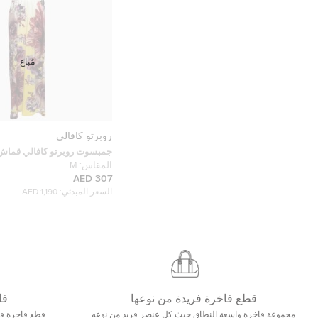
مُباع
روبرتو كافالي
جمبسوت روبرتو كافالي قماش
الزهور متعدد الألوان مقاس م
المقاس:
M
307 AED
السعر المبدئي:
1,190 AED
قطع فاخرة فريدة من نوعها
فا
مجموعة فاخرة واسعة النطاق حيث كل عنصر فريد من نوعه
قطع فاخرة فاخ