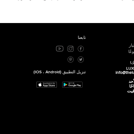
تابعنا
ار
عًا
ك!
تنزيل التطبيق (iOS ، Android)
info@thel
أحد
 صباحًا
توقيت