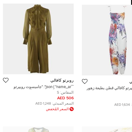
روبرتو كافالي
ي
```json { "name_ar": "جامبسوت روبيرتو
تو كافالي قطن بطبعة زهور
كافالي حرير أخضر زيتوني بأرجل واسعة
المقاس:
S
ل سموك مقاس صغير - سمول
مقاس صغير - سمول" } ```
506 AED
السعر المبدئي:
1,248 AED
1,634 AED
السعر المُخفض