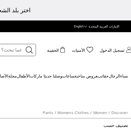
اختر بلد الش
الإمارات العربية المتحدة
English
تسجيل الدخول
الأمنيات
الحقيبة
نساء
الرجال
حقائب
‍عروض ساخنة
‍ساعات
‍وصلنا حديثا
‍ ماركات
الأطفال
مجلة
الأصا
Pants
/
Womens Clothes
/
Women
/
Discover
تصنيف حسب