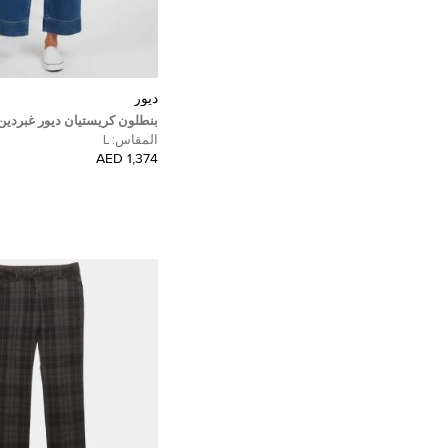
ديور
بنطلون كريستيان ديور غبردين
مقاس كبير - لارج
المقاس:
L
1,374 AED