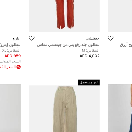
جيفنشي
ايترو
ج أزرق
بنطلون جلد رقع بني من جيفنشي مقاس
بنطلون إيترو
متوسط
الألوان بقصة 
المقاس:
M
المقاس:
XL
إكس لارج
959 AED
4,002 AED
السعر المبدئي:
السعر الم
غير مستعمل