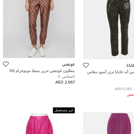
غوتشي
بانا
بنطلون غوتشي حرير بنمط مونوغرام GG
 أند غابانا ترتر أسود مقاس
خمري/بيج مقاس صغير
المقاس:
S
وم
2,567 AED
5,043 AED
ُخفض
غير مستعمل