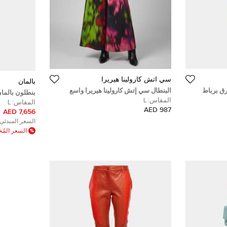
سي أتش كارولينا هيريرا
بالمان
رق برباط
البنطال سي إتش كارولينا هيريرا واسع
بنطلون بالما
الساق مطوي قطن بطبعة مجردة متعددة
المقاس:
L
كبير - لارج
المقاس:
L
الألوان مقاس كبير
987 AED
7,656 AED
السعر المبدئي:
السعر الم