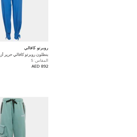
روبرتو كافالي
بنطلون روبرتو كافالي حرير أز
مقاس صغير (سمول)
المقاس:
S
892 AED