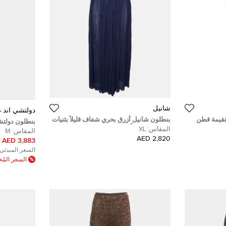
شانيل
دولتشي أند غا
تقيمة قطن
بنطلون شانيل أزرق بحري شفاف قليلاً بثنيات
بنطلون دولتشي
مقاس كبير جداً (إكس لارج)
المقاس:
XL
متوسط - ميدي
المقاس:
M
2,820 AED
3,883 AED
السعر المبدئي:
السعر الم