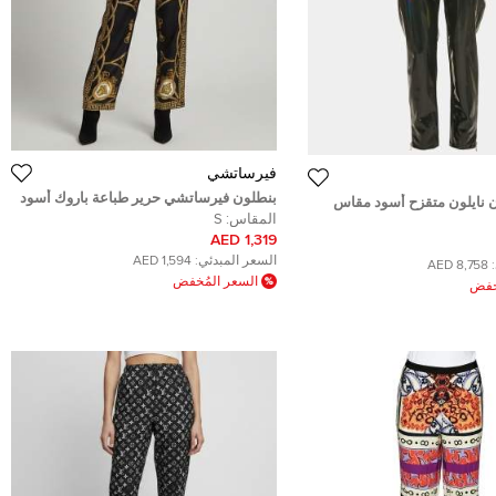
فيرساتشي
بنطلون فيرساتشي حرير طباعة باروك أسود
ن نايلون متقزح أسود مقاس
واسع الساق كوب دو دو مقاس صغير (سمول)
المقاس:
S
1,319 AED
السعر المبدئي:
1,594 AED
8,758 AED
السعر المُخفض
ُخفض