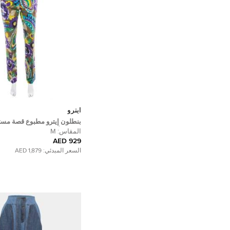
ايترو
بنطلون إيترو مطبوع قصة مس
متعدد الألوان M
المقاس:
M
929 AED
السعر المبدئي:
1,879 AED