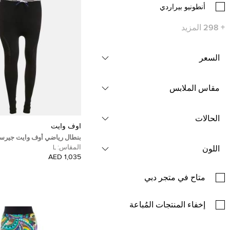
أنطونيو بيراردي
+
298
المزيد
السعر
مقاس الملابس
الحالات
أوف وايت
بنطال رياضي أوف وايت جيرس
برباط مقاس كبير
المقاس:
L
اللون
1,035 AED
متاح في متجر دبي
إخفاء المنتجات المُباعة