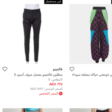
غير مستعمل
فالنتينو
ي غوتشي حياكة مضلعة سوداء
بنطلون فالنتينو مفصل صوف أسود S
المقاس:
S
772 AED
السعر المبدئي:
1,657 AED
السعر المُخفض