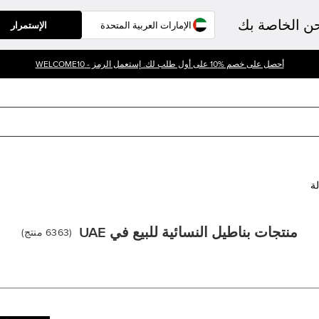
حن الخاصة بك
الإستمرار
أحصل على خصم %10 على أول طلب لك. إستعمل الرمز - WELCOME10
لة
منتجات بناطيل النسائية للبيع في UAE
(
6363
منتج
)