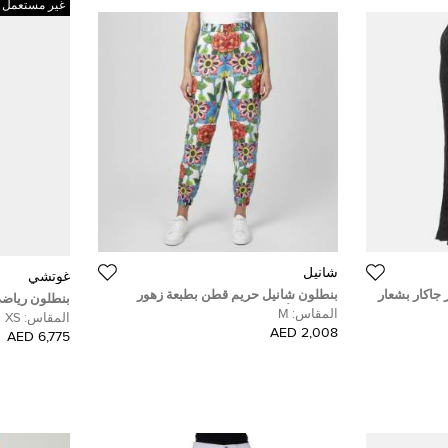
غير مستعمل
شانيل
غوتشي
 جاكار بشعار
بنطلون شانيل حريم قطن بطبعة زهور
بنطلون رياض
متعددة الألوان مقاس متوسط
المقاس:
M
بتطريز GG ترتر مقاس صغير - إكس صغير
المقاس:
XS
2,008 AED
6,775 AED