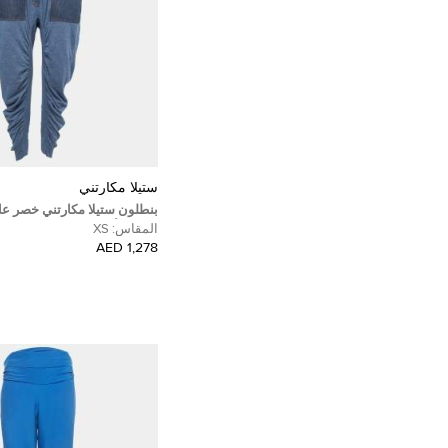
ستيلا مكارتني
بنطلون ستيلا مكارتني خصر عا
محبوك أزرق مقاس صغير (إك
المقاس:
XS
1,278 AED