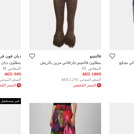
فالنتينو
ديان فون فر
لي مجمّع
بنطلون فالنتينو جارافاني مزين بالريش
بنطلون ديان 
س سمول)
والترتر بني واسع مقاس صغير - إكس سمول
زهري/أزرق م
المقاس:
XS
المقاس:
M
345 AED
1,865 AED
السعر المبدئي:
2,270 AED
السعر المبدئي:
السعر المُخفض
السعر الم
غير مستعمل