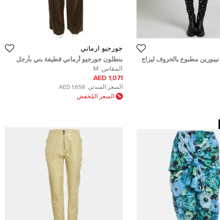
جورجيو أرماني
نيبورين مطبوع بالحروف ليزاج
بنطلون جورجيو أرماني قطيفة بني بأرجل
مقاس متوسط - ميديم
عريضة مقاس متوسط - ميديوم
المقاس:
M
1,071 AED
السعر المبدئي:
1,658 AED
السعر المُخفض