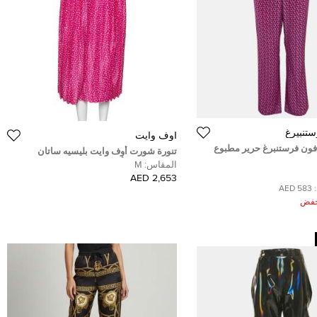
ستنبيرغ
أوف وايت
فون فرستنبرغ حرير مطبوع
تنورة شورت أوف وايت بليسيه ساتان
قاس متوسط - ميديم
مطبوع وردي بأرجل واسعة مقاس وسط (
المقاس:
M
ميديوم )
2,653 AED
583 AED
ُخفض