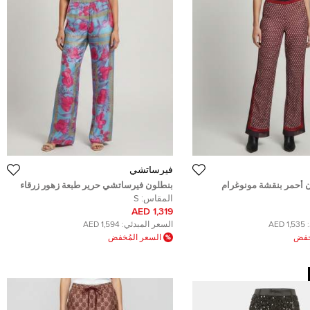
فيرساتشي
ن أحمر بنقشة مونوغرام
بنطلون فيرساتشي حرير طبعة زهور زرقاء
الساق صغير (سمول)
واسع الساق مقاس صغير (سمول)
المقاس:
S
1,319 AED
1,535 AED
السعر المبدئي:
1,594 AED
ُخفض
السعر المُخفض