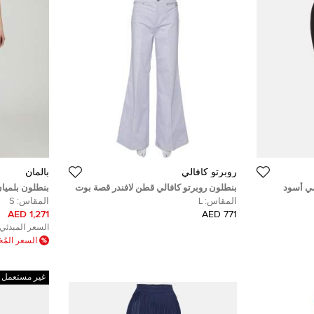
روبرتو كافالي
بالمان
ي أسود
بنطلون روبرتو كافالي قطن لافندر قصة بوت
بنطلون بلميا
مقاس كبير - لارج
محبوك واسع 
المقاس:
L
المقاس:
S
1,271 AED
771 AED
السعر المبدئي:
السعر الم
غير مستعمل