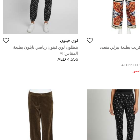
لوي فيتون
كريب بطبعة بيزلي متعدد
بنطلون لوي فيتون رياضي نايلون بطبعة
مستقيمة مقاس كبير جدًا -
شعار أسود مقاس متوسط (ميديم)
المقاس:
M
4,556 AED
1,900 AED
ُخفض