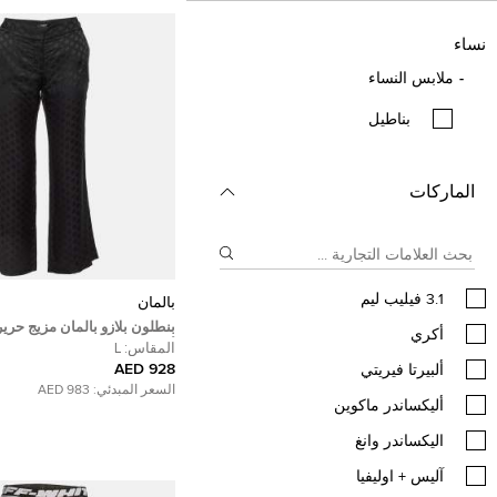
نساء
ملابس النساء
بناطيل
الماركات
3.1 فيليب ليم
بالمان
بنطلون بلازو بالمان مزيج حرير
أكري
أسود كبير
المقاس:
L
928 AED
ألبيرتا فيريتي
السعر المبدئي:
983 AED
أليكساندر ماكوين
اليكساندر وانغ
آليس + اوليفيا