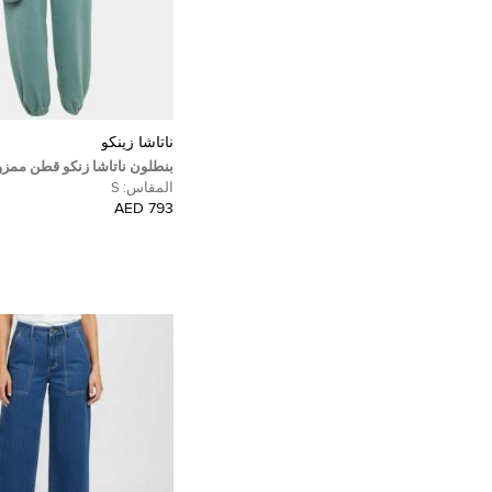
ناتاشا زينكو
بنطلون ناتاشا زنكو قطن ممزو
رياضي مقاس صغير (سمول)
المقاس:
S
793 AED