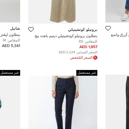
شانيل
برونيلو كوتشينيلي
 أزرق واسع
بنطلون ليقنز 
بنطلون برونيلو كوتشينيلي دينيم باهت بيج
أسود شانيل 
المقاس:
M
واسع الأرجل بثنيات مقاس صغير جدًا (اكسترا
المقاس:
XS
5,341 AED
سمول)
1,857 AED
السعر المبدئي:
2,224 AED
السعر المُخفض
غير مستعمل
غير مستعمل