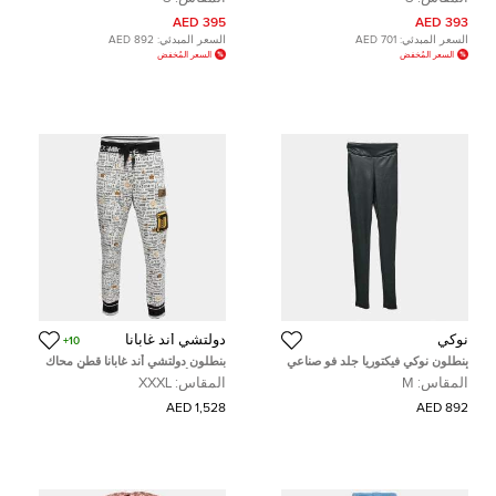
سمول
395 AED
393 AED
السعر المبدئي:
701 AED
السعر المبدئي:
892 AED
السعر المُخفض
السعر المُخفض
نوكي
دولتشي أند غابانا
10+
بنطلون نوكي فيكتوريا جلد فو صناعي
بنطلون دولتشي أند غابانا قطن محاك
أسود سكينى مقاس متوسط - ميديم
مطبوع أبيض مقاس ضخم جداً - ثلاثي
المقاس:
M
المقاس:
XXXL
الضخامة
1,528 AED
892 AED