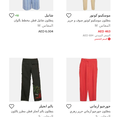
موسكينو كوتور
شانيل
10+
بنطلون موسكينو كوتور صوف و حرير
بنطلون شانيل قطن مخطط بألوان
بيج فاتح مدبب الساق مقاس ميديام
أرجواني/متعددة ساق عريضة مقاس
المقاس:
M
المقاس:
M
(م)
متوسط
6,004 AED
463 AED
السعر المبدئي:
684 AED
السعر المُخفض
جورجيو أرماني
بالم آنجيلز
بنطلون جورجيو أرماني حرير زهري
بنطلون بالم أنجلز قطن مطرز باللون
بكسرات مقاس صغير - سمول
الأسود بالم مقلوب مقاس صغير -
المقاس:
S
المقاس:
S