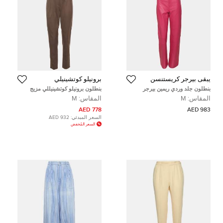
يبقى بيرجر كريستنسن
برونيلو كوتشينيلي
بنطلون جلد وردي ريمين بيرجر
بنطلون برونيلو كوتشينيللي مزيج
كريستنسن مقاس متوسط - ميديوم
صوف بني مطوي مقاس متوسط
المقاس:
M
المقاس:
M
(ميديوم)
778 AED
983 AED
السعر المبدئي:
932 AED
السعر المُخفض