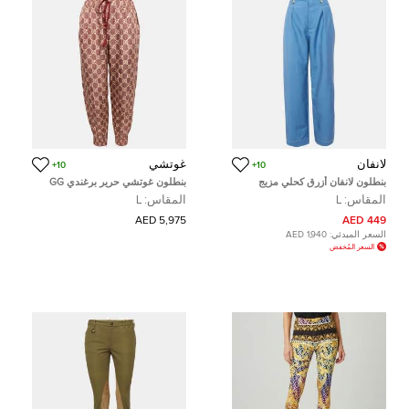
لانفان
غوتشي
10+
10+
بنطلون لانفان أزرق كحلي مزيج
بنطلون غوتشي حرير برغندي GG
موهير مستقيم الساق كبير
سوبريم رياضية كبيرة L
المقاس:
L
المقاس:
L
5,975 AED
449 AED
السعر المبدئي:
1,940 AED
السعر المُخفض