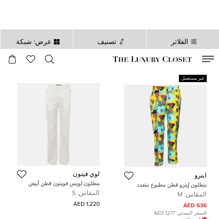
الفلاتر
تصنيف
عرض: شبكة
صالح لغاية
00
day
:
00
ساعة
:
undefined
دقائق
:
00
ثانية
غير مستعمل
لوي فيتون
ايترو
بنطلون لويس فويتون قطن أبيض
بنطلون إيترو قطن مطبوع متعدد
بقصة مستقيمة مقاس صغير (سمول)
الألوان مقاس متوسط
المقاس:
S
المقاس:
M
1,220 AED
636 AED
السعر المبدئي:
1,277 AED