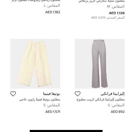
بنطلون ستيلا مكارتني حرير برتقالي
وردي مزخرف مقاس كبير - لارج
بطبعة زهرية متناثرة مقاس متوسط -
المقاس:
L
المقاس:
M
ميديم
1,182 AED
1,126 AED
السعر المبدئي:
2,074 AED
إليزابيتا فرانكي
بوتيغا فينيتا
بنطلون إليزابيتا فرانكي كريب مطبوع
بنطلون بوتيغا فينيتا رايون عاجي
بلون كريمي بخصر مرتفع صغير
مقاس صغير - سمول
المقاس:
S
المقاس:
S
1,571 AED
892 AED