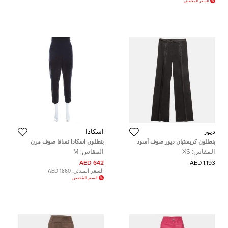
السعر المُخفض
ديور
اسكادا
بنطلون كريستيان ديور صوف أسود
بنطلون اسكادا تسافا صوف مرن
ضيق صغير - إكس سمول
كريب خصر مرتفع قصير أزرق كحلي
المقاس:
XS
المقاس:
M
M
642 AED
1,193 AED
السعر المبدئي:
1,860 AED
السعر المُخفض