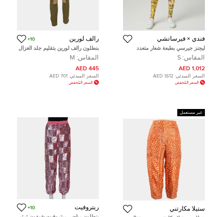
فندي × فيرساتشي
رالف لورين
10+
ليجنز جيرسي بطبعة شعار متعدد
بنطلون رالف لورين بتقليم جلد الغزال
الألوان باروكو فينداس صغير
القطني الأخضر مقاس متوسط
المقاس:
S
المقاس:
M
(ميديوم)
445 AED
1,012 AED
السعر المبدئي:
1,612 AED
السعر المبدئي:
701 AED
السعر المُخفض
السعر المُخفض
غير مستعمل
ريتروفيت
10+
ستيلا مكارتني
بنطلون رياضي ريتروفيت شيفون ترتر