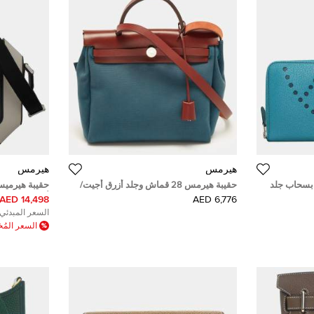
هيرمس
هيرمس
بسحاب جلد
حقيبة هيرمس 28 قماش وجلد أزرق أجيت/
روج هدبان
أبيض مائل للب
14,498 AED
6,776 AED
السعر المبدئي:
السعر الم