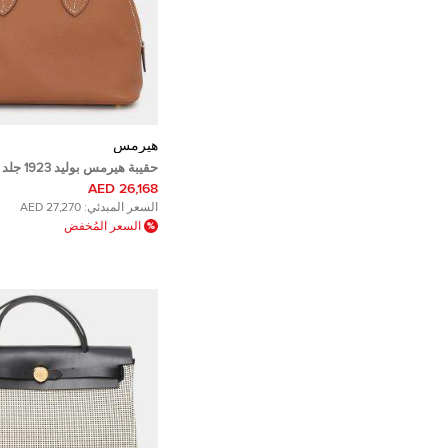
هيرمس
حقيبة هيرمس 
ذهبي حجم ميني
26,168 AED
السعر المبدئي:
27,270 AED
السعر المُخفض