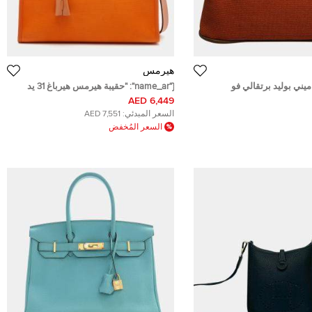
هيرمس
ني بوليد برتقالي فو
{"name_ar": "حقيبة هيرمس هيرباغ 31 يد
علوية برتقالية/طبيعية قماش و جلد فاش
6,449 AED
هانتر"}
السعر المبدئي:
7,551 AED
السعر المُخفض