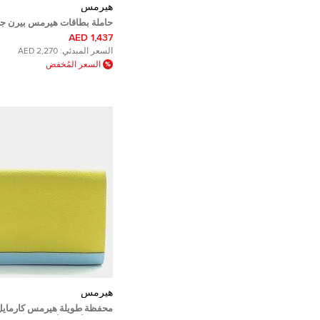
هيرمس
حاملة بطاقات هيرمس بيرن جل
توسكا
1,437 AED
السعر المبدئي:
2,270 AED
السعر المُخفض
هيرمس
محفظة طويلة هيرمس كارماي