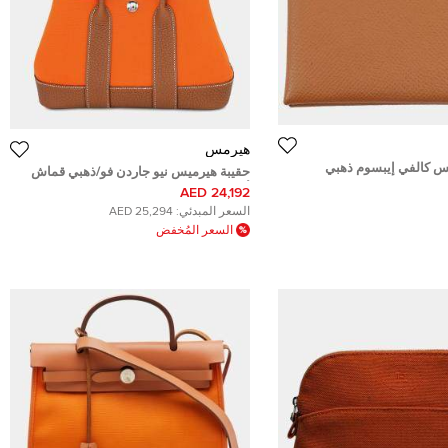
هيرمس
 كالفي إيبسوم ذهبي
حقيبة هيرميس نيو جاردن فو/ذهبي قماش
أوفيسيير نيغوندا جلد حجم 23
24,192 AED
السعر المبدئي:
25,294 AED
السعر المُخفض