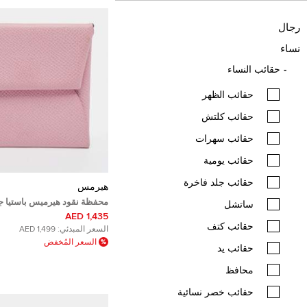
رجال
نساء
حقائب النساء
حقائب الظهر
حقائب كلتش
حقائب سهرات
حقائب يومية
حقائب جلد فاخرة
هيرمس
محفظة نقود هيرميس باستيا جل
ساتشل
1,435 AED
حقائب كتف
السعر المبدئي:
1,499 AED
السعر المُخفض
حقائب يد
محافظ
حقائب خصر نسائية