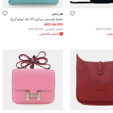
هيرمس
حقيبة هيرمس بيركين 30 جلد توغو أزرق
"\u062d\u0642\u064a\
أتول مقبض علوي عجل
64,950 AED
\u0647\u064a\u0631\
16,689 AED
السعر المبدئي:
66,051 AED
\u0625\u064a\u0641\u0644\
ُخفض
السعر المُخفض
\u0635\u063a\u064a\
\u062a\u0648\u0631\u064a\u0644\
\u0643\u0644\u064a\u0645\
\u062c\u0644\u062f \u