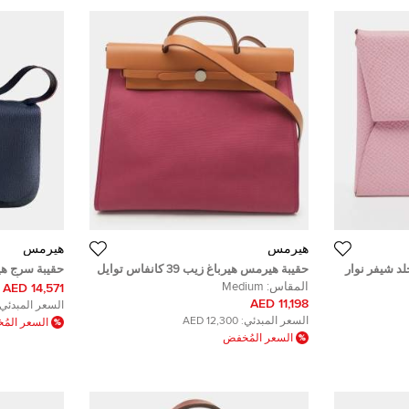
هيرمس
هيرمس
د شيفر نوار
حقيبة هيرمس هيرباغ زيب 39 كانفاس توايل
حقيبة سرج ه
وجلد فاش هانتر بيج/فوف
كولورادو أزرق
المقاس:
Medium
14,571 AED
11,198 AED
السعر المبدئي:
السعر المبدئي:
12,300 AED
السعر الم
السعر المُخفض