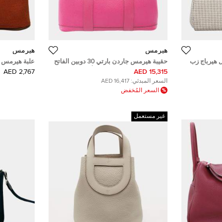
هيرمس
هيرمس
 هيرباج زب
حقيبة هيرمس جاردن بارتي 30 دوبين الفاتح
علبة هيرمس مي
فيسان ريفي كاونتري تويل الأوفيسيير و
2,767 AED
15,315 AED
الفاشي
السعر المبدئي:
16,417 AED
السعر المُخفض
غير مستعمل