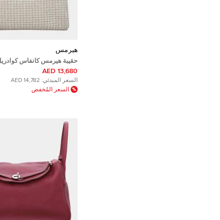
هيرمس
حقيبة هيرمس كانفاس كوادريل
٣١
13,680 AED
السعر المبدئي:
14,782 AED
السعر المُخفض