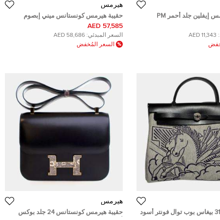
هيرمس
حقيبة يد هيرمس إيفلين جلد أحمر PM
حقيبة هيرمس كونستانس ميني إبصوم
ي بلاتينوم
بابلجم 18
57,585 AED
11,343 AED
السعر المبدئي:
58,686 AED
ُخفض
السعر المُخفض
هيرمس
حقيبة هيرمس كونستانس 24 جلد بوكس