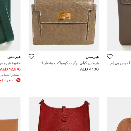
هيرمس
هيرمس
آ دوس بي إم
هرمس كيلي بوكيت كومباكت بشعار H
إبسون إيتوب رمادي
كليمنس جلود 
12,676 AED
4,100 AED
السعر المبدئي:
السعر الم