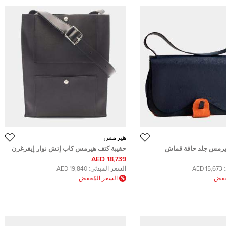
هيرمس
يرمس جلد حافة قماش
حقيبة كتف هيرمس كاب إتش نوار إيفرغرن
 داكن
جلد العجل
18,739 AED
15,673 AED
السعر المبدئي:
19,840 AED
ُخفض
السعر المُخفض