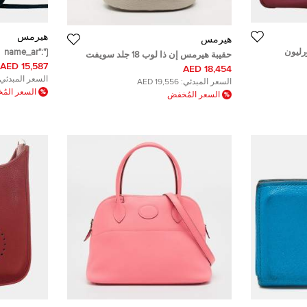
هيرمس
هيرمس
 34 جلد تورليون
{"name_ar":
حقيبة هيرمس إن ذا لوب 18 جلد سويفت
ادن باللون
u0628\u0629
15,587 AED
وجلد توريلون بيتون توريلون
18,454 AED
u0645\u0633
السعر المبدئي:
السعر المبدئي:
19,556 AED
u064a\u0646
السعر الم
السعر المُخفض
u0631\u0629
u0648\u0646
u0646\u0633
0643\u062a\