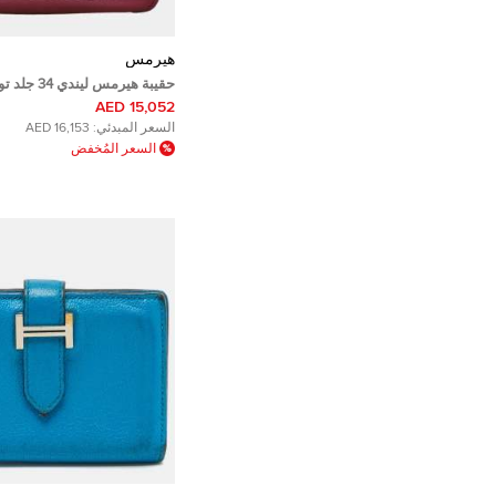
هيرمس
حقيبة هيرمس ليندي
كليمينس بورجوندي حرفية المع
15,052 AED
الفضي
السعر المبدئي:
16,153 AED
السعر المُخفض