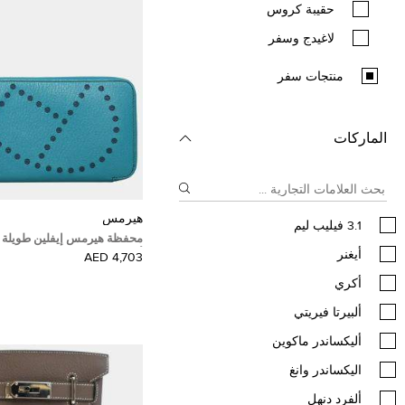
حقيبة كروس
لاغيدج وسفر
منتجات سفر
الماركات
هيرمس
3.1 فيليب ليم
محفظة هيرمس إيفلين طويلة 
أيغنر
أزرق
4,703 AED
أكري
ألبيرتا فيريتي
أليكساندر ماكوين
اليكساندر وانغ
ألفرد دنهل