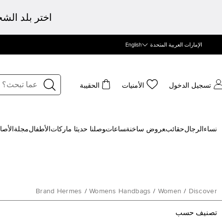
اختر بلد الش
الإمارات العربية المتحدة
English
تسجيل الدخول
الأمنيات
الحقيبة
نساء
الرجال
حقائب
‍عروض ساخنة
‍ساعات
‍وصلنا حديثا
‍ ماركات
الأطفال
مجلة
الأصا
Brand Hermes
/
Womens Handbags
/
Women
/
Discover
تصنيف حسب