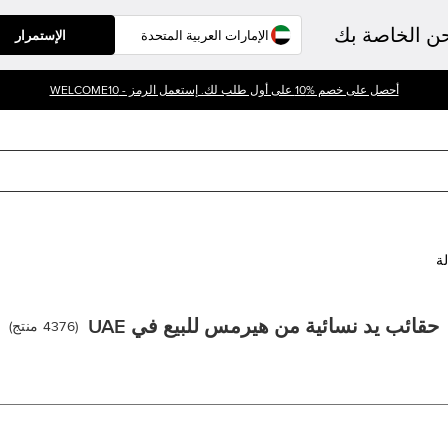
حن الخاصة بك
الإستمرار
أحصل على خصم %10 على أول طلب لك. إستعمل الرمز - WELCOME10
لة
حقائب يد نسائية من هيرمس للبيع في UAE
(
4376
منتج
)