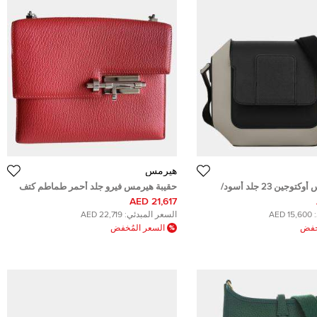
هيرمس
حقيبة هيرميس أوكتوجين 23 جلد أسود/
حقيبة هيرمس فيرو جلد أحمر طماطم كتف
ني/ بني
21,617 AED
15,600 AED
السعر المبدئي:
22,719 AED
ُخفض
السعر المُخفض