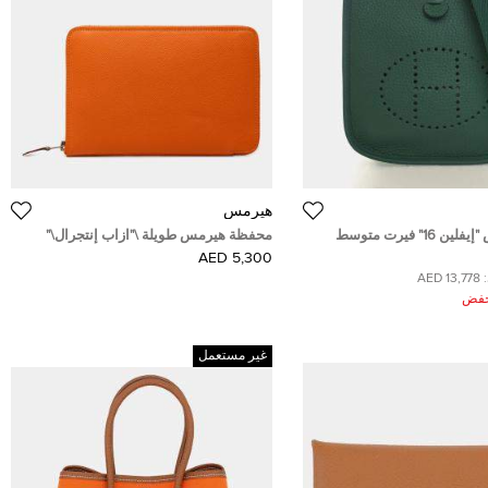
هيرمس
حقيبة هيرمس "إيفلين 16" فيرت متوسط
محفظة هيرمس طويلة \"ازاب إنتجرال\"
توريلون كروس بودي
بسحاب محيطي جلد إبسوم برتقالي
5,300 AED
13,778 AED
ُخفض
غير مستعمل