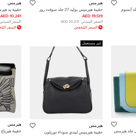
هيرمس
هيرمس
د أبسوم
حقيبة هيرميس بوليد 27 جلد سوفت روز
أزاليا
اكسسوار معدن
10,241 AED
19,129 AED
السعر المبدئي:
20,231 AED
السعر المبدئي:
السعر المُخفض
السعر الم
غير مستعمل
هيرمس
هيرمس
ل جلد هيرمس
حقيبة هيرباج 31 بيغاس بوب توال فونتر أسود
حقيبة هيرميس ليندي سوداء توريلون