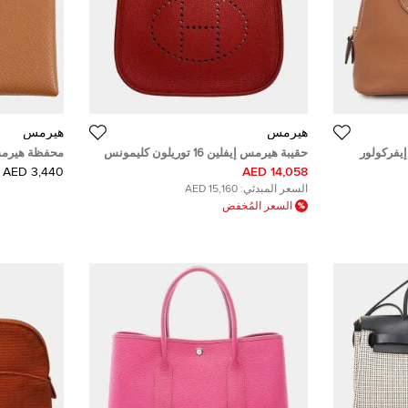
هيرمس
هيرمس
بوليد 1923 جلد إيفركولور
حقيبة هيرمس إيفلين 16 توريلون كليمونس
محفظة هيرمس
سانجل وولي يونيكولور
3,440 AED
14,058 AED
السعر المبدئي:
15,160 AED
السعر المُخفض