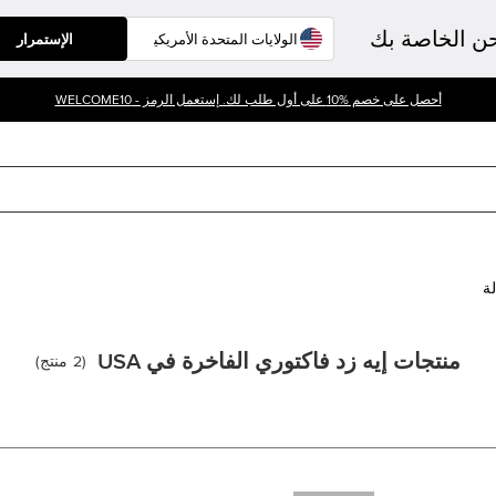
حن الخاصة بك
الإستمرار
أحصل على خصم %10 على أول طلب لك. إستعمل الرمز - WELCOME10
لة
منتجات إيه زد فاكتوري الفاخرة في USA
(
2
منتج
)