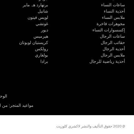
ساعات النساء
برنهارد هـ. ماير
أحذية النساء
شانيل
ملابس النساء
لويس فيتون
مجوهرات فاخرة
غوتشي
إكسسوارات النساء
ديور
ساعات الرجال
هيرميس
حقائب الرجال
كريستيان لوبوتان
أحذية الرجال
رولكس
ملابس الرجال
بولغاري
أحذية رياضية للرجال
برادا
الوحدة R-10، مركز كيو إيست التجاري، القوز 3 دبي
مواعيد المتجر
:
من الأثن
@ 2020 حقوق التأليف والنشر لاكشري كلوزيت