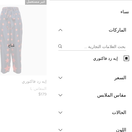
غير مستعمل
نساء
الماركات
مُباع
إيه زد فاكتوري
السعر
إيه زد فاكتوري
المقاس:
L
$179
مقاس الملابس
الحالات
اللون