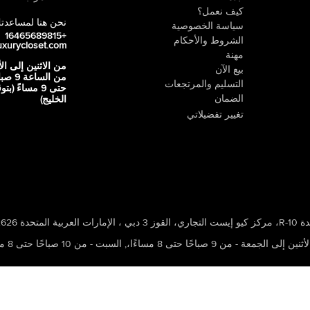
كيف نعمل؟
نحن هنا لمساعدت
سياسة الخصوصية
+16465689815
الشروط والأحكام
uxurycloset.com
مهنة
من الاثنين إلى ال
بيع الآن
من الساعة 9
التسليم والمرتجعات
حتى 9 مساءً (ب
الضمان
الخليج)
تغيير تفضيلاتي
 ، الإمارات العربية المتحدة 502626
ين إلى الجمعة - من 9 صباحًا حتى 8 مساءًا،
,
السبت - من 10 صباحًا حتى 8 مساءًا،