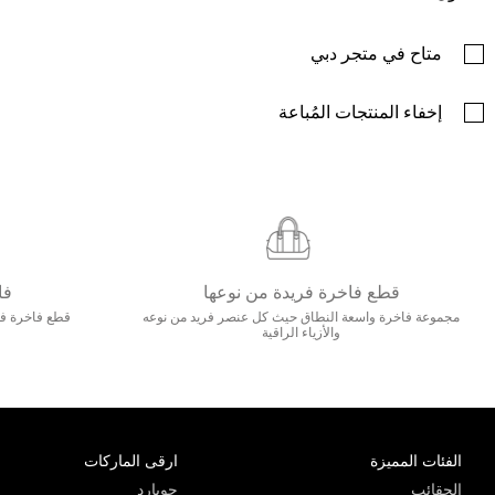
متاح في متجر دبي
إخفاء المنتجات المُباعة
قطع فاخرة فريدة من نوعها
فا
مجموعة فاخرة واسعة النطاق حيث كل عنصر فريد من نوعه
قطع فاخرة فاخ
والأزياء الراقية
الفئات المميزة
ارقى الماركات
الحقائب
جويارد