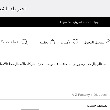
اختر بلد الش
الولايات المتحدة الأمريكية
English
تسجيل الدخول
الأمنيات
الحقيبة
نساء
الرجال
حقائب
‍عروض ساخنة
‍ساعات
‍وصلنا حديثا
‍ ماركات
الأطفال
مجلة
الأصا
A Z Factory
/
Discover
تصنيف حسب