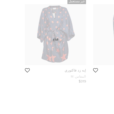
غير مستعمل
مُباع
إيه زد فاكتوري
المقاس:
M
$319