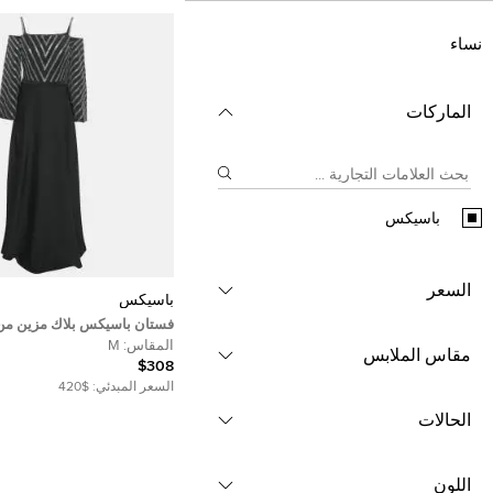
نساء
الماركات
باسيكس
السعر
باسيكس
فستان باسيكس بلاك مزين م
الكريب مكشوف الكتفين مقا
المقاس:
M
مقاس الملابس
$308
السعر المبدئي:
$420
الحالات
اللون