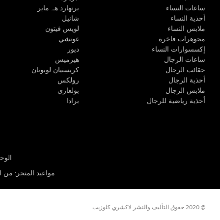
ساعات النساء
برنهارد هـ. ماير
أحذية النساء
شانيل
ملابس النساء
لويس فيتون
مجوهرات فاخرة
غوتشي
إكسسوارات النساء
ديور
ساعات الرجال
هيرميس
حقائب الرجال
كريستيان لوبوتان
أحذية الرجال
رولكس
ملابس الرجال
بولغاري
أحذية رياضية للرجال
برادا
الوحدة R-10، مركز كيو إيست التجاري، القوز 3 دبي
مواعيد المتجر
:
من الأثن
@ 2020 حقوق التأليف والنشر لاكشري كلوزيت