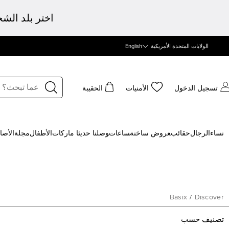
اختر بلد الش
الولايات المتحدة الأمريكية
English
تسجيل الدخول
الأمنيات
الحقيبة
نساء
الرجال
حقائب
‍عروض ساخنة
‍ساعات
‍وصلنا حديثا
‍ ماركات
الأطفال
مجلة
الأصا
Basix
/
Discover
تصنيف حسب