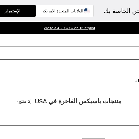
حن الخاصة بك
الإستمرار
We're a 4.2 ⭐⭐⭐⭐ on Trustpilot
لة
منتجات باسيكس الفاخرة في USA
(
2
منتج
)