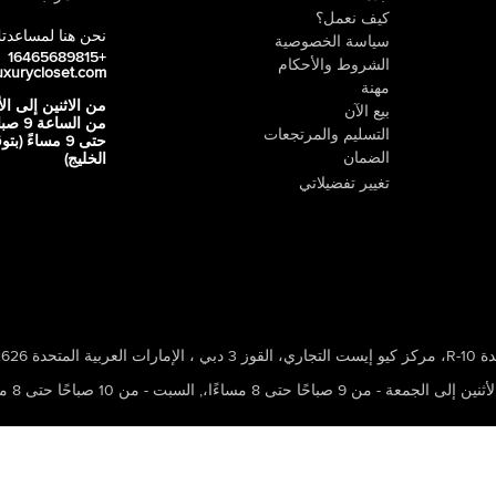
كيف نعمل؟
نحن هنا لمساعدت
سياسة الخصوصية
+16465689815
الشروط والأحكام
uxurycloset.com
مهنة
من الاثنين إلى ال
بيع الآن
من الساعة 9
التسليم والمرتجعات
حتى 9 مساءً (ب
الضمان
الخليج)
تغيير تفضيلاتي
 ، الإمارات العربية المتحدة 502626
ين إلى الجمعة - من 9 صباحًا حتى 8 مساءًا،
,
السبت - من 10 صباحًا حتى 8 مساءًا،