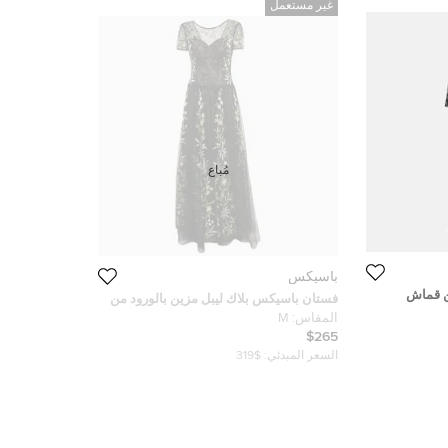
غير مستعمل
مُباع
باسيكس
ن قماش
فستان باسيكس بلاك ليبل مزين بالورود من
س متوسط
قماش التل مقاس متوسط
المقاس:
M
$265
السعر المبدئي:
$319