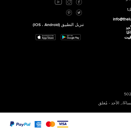
ك!
info@thel
تنزيل التطبيق (iOS ، Android)
أحد
 صباحًا
توقيت
,
الأحد - مُغلق