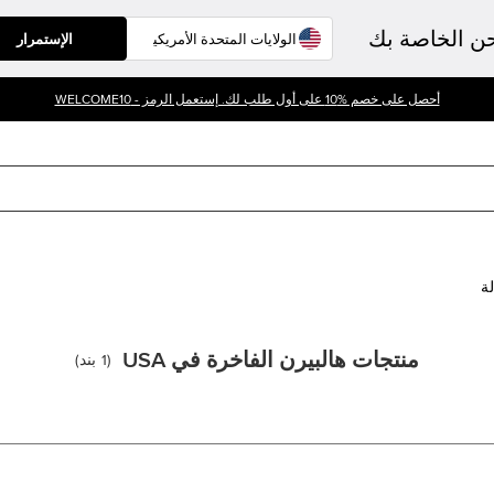
حن الخاصة بك
الإستمرار
أحصل على خصم %10 على أول طلب لك. إستعمل الرمز - WELCOME10
لة
منتجات هالبيرن الفاخرة في USA
(
1
بند
)