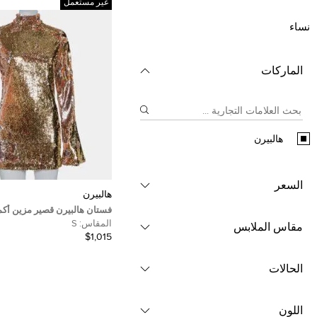
غير مستعمل
نساء
الماركات
هالبيرن
السعر
هالبيرن
فستان هالبيرن قصير مزين أكم
تريكو مزخرف ترتر ذهبي مقا
المقاس:
S
مقاس الملابس
(سمول)
$1,015
الحالات
اللون