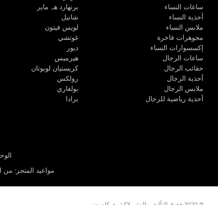
ساعات النساء
برنهارد هـ. ماير
أحذية النساء
شانيل
ملابس النساء
لويس فيتون
مجوهرات فاخرة
غوتشي
إكسسوارات النساء
ديور
ساعات الرجال
هيرميس
حقائب الرجال
كريستيان لوبوتان
أحذية الرجال
رولكس
ملابس الرجال
بولغاري
أحذية رياضية للرجال
برادا
الوحدة R-10، مركز كيو إيست التجاري، القوز 3 دبي
مواعيد المتجر
:
من الأثن
@ 2020 حقوق التأليف والنشر لاكشري كلوزيت