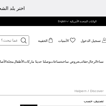
اختر بلد الش
الولايات المتحدة الأمريكية
English
تسجيل الدخول
الأمنيات
الحقيبة
نساء
الرجال
حقائب
‍عروض ساخنة
‍ساعات
‍وصلنا حديثا
‍ ماركات
الأطفال
مجلة
الأصا
Halpern
/
Discover
تصنيف حسب