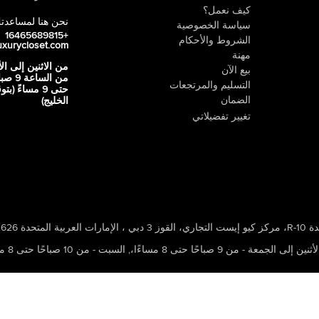
كيف نعمل؟
نحن هنا لمساعدت
سياسة الخصوصية
+16465689815
الشروط والأحكام
uxurycloset.com
مهنة
من الاثنين إلى ال
بيع الآن
من الساعة 9
التسليم والمرتجعات
حتى 9 مساءً (ب
الضمان
الخليج)
تغيير تفضيلاتي
 ، الإمارات العربية المتحدة 502626
ين إلى الجمعة - من 9 صباحًا حتى 8 مساءًا،
,
السبت - من 10 صباحًا حتى 8 مساءًا،