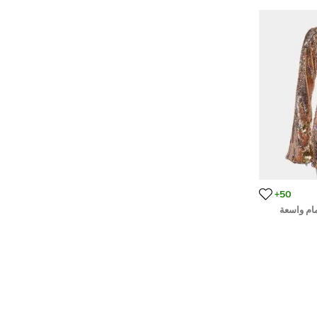
50+
ام واسعة
س صغير