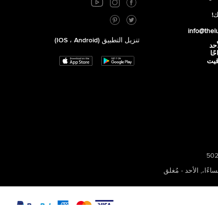
ك!
info@thel
تنزيل التطبيق (iOS ، Android)
أحد
 صباحًا
توقيت
,
الأحد - مُغلق