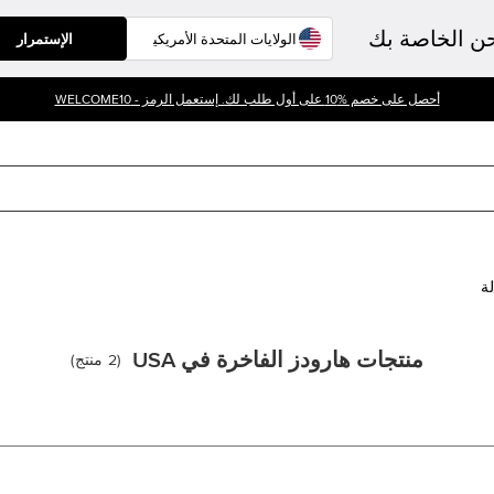
حن الخاصة بك
الإستمرار
أحصل على خصم %10 على أول طلب لك. إستعمل الرمز - WELCOME10
لة
منتجات هارودز الفاخرة في USA
(
2
منتج
)