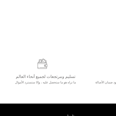
تسليم ومرتجعات لجميع أنحاء العالم
مع 25000+ خلق وجود ضمان الأصالة
ما تراه هو ما ستحصل عليه ، وإلا ستسترد الأموال