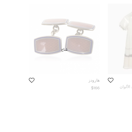
مُباع
هارودز
الألوان
$166