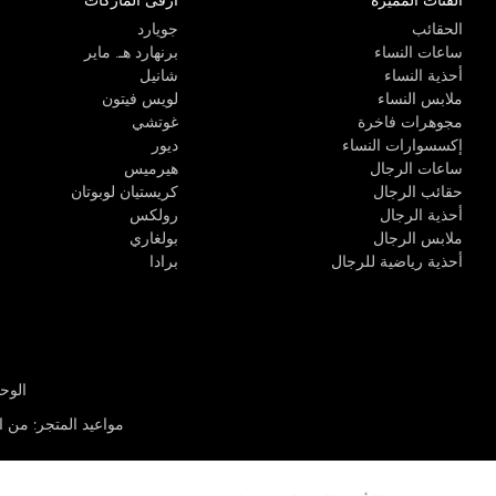
الفئات المميزة
ارقى الماركات
الحقائب
جويارد
ساعات النساء
برنهارد هـ. ماير
أحذية النساء
شانيل
ملابس النساء
لويس فيتون
مجوهرات فاخرة
غوتشي
إكسسوارات النساء
ديور
ساعات الرجال
هيرميس
حقائب الرجال
كريستيان لوبوتان
أحذية الرجال
رولكس
ملابس الرجال
بولغاري
أحذية رياضية للرجال
برادا
الوحدة R-10، مركز كيو إيست التجاري، القوز 3 دبي
مواعيد المتجر
:
من الأثن