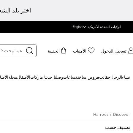
اختر بلد الش
الولايات المتحدة الأمريكية
English
تسجيل الدخول
الأمنيات
الحقيبة
نساء
الرجال
حقائب
‍عروض ساخنة
‍ساعات
‍وصلنا حديثا
‍ ماركات
الأطفال
مجلة
الأصا
Harrods
/
Discover
تصنيف حسب