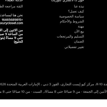
حول ذا لاكشري كلوزيت
خدمة العملاء
نبذة عنا
الثقة مراجعة الطي
كيف نعمل؟
نحن هنا لمساعدت
سياسة الخصوصية
+16465689815
الشروط والأحكام
uxurycloset.com
مهنة
من الاثنين إلى ال
بيع الآن
من الساعة 9
التسليم والمرتجعات
حتى 9 مساءً (ب
الضمان
الخليج)
تغيير تفضيلاتي
 ، الإمارات العربية المتحدة 502626
ين إلى الجمعة - من 9 صباحًا حتى 8 مساءًا،
,
السبت - من 10 صباحًا حتى 8 مساءًا،