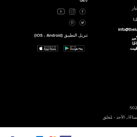
تابعنا
ار
ك!
info@thel
تنزيل التطبيق (iOS ، Android)
أحد
 صباحًا
توقيت
,
الأحد - مُغلق