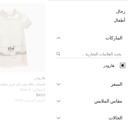
رجال
أطفال
الماركات
مُباع
هارودز
هارودز
السعر
فستان ياقة بيتر بان ترتر متعدد 
قوتشي للأطفال 6 سنوات
المقاس:
6 Years
$433
مقاس الملابس
السعر المبدئي:
$846
الحالات