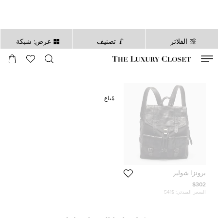
الفلاتر
تصنيف
عرض: شبكة
صالح لغاية
00
day
:
00
ساعة
:
undefined
دقائق
:
00
ثانية
مُباع
برونزا شولير
$302
السعر المبدئي:
$541