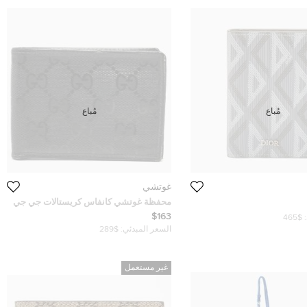
مُباع
مُباع
غوتشي
محفظة غوتشي كانفاس كريستالات جي جي
سوداء ثنائية الطي
$163
$465
السعر المبدئي:
$289
غير مستعمل