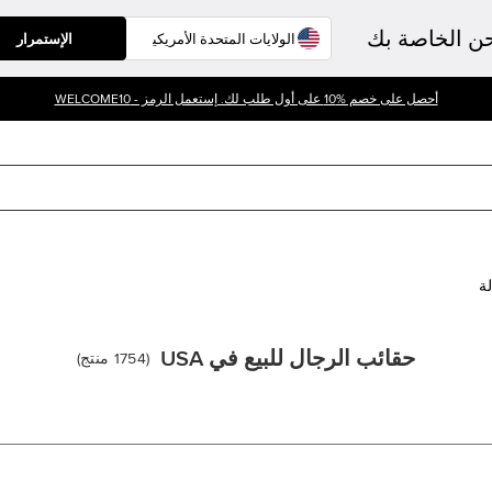
حن الخاصة بك
الإستمرار
أحصل على خصم %10 على أول طلب لك. إستعمل الرمز - WELCOME10
لة
حقائب الرجال للبيع في USA
(
1754
منتج
)