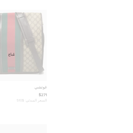
مُباع
غوتشي
$271
السعر المبدئي:
$510