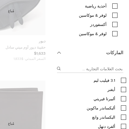
أحذية رياضية
مُباع
لوفر & موكاسين
أكسفوردز
لوفر & موكاسين
ديور
حقيبة ديور أوم ميني سادل
الماركات
$1,633
السعر المبدئي:
$1,833
3.1 فيليب ليم
أيغنر
ألبيرتا فيريتي
أليكساندر ماكوين
اليكساندر وانغ
مُباع
ألفرد دنهل