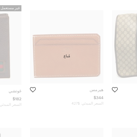
غير مستعمل
مُباع
هيرمس
غوتشي
$344
$182
السعر المبدئي:
$427
السعر المبدئي: