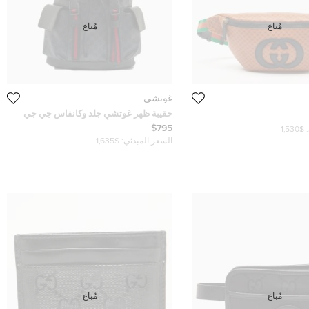
مُباع
مُباع
غوتشي
حقيبة ظهر غوتشي جلد وكانفاس جي جي
سوبريم رصاصي/أسود برباط
$795
$1,530
السعر المبدئي:
$1,635
مُباع
مُباع