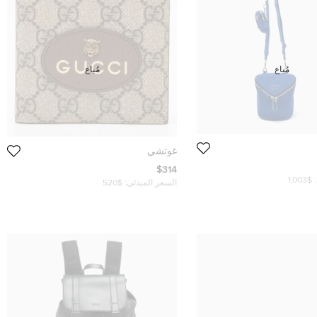
مُباع
مُباع
غوتشي
$314
$1,003
السعر المبدئي:
$520