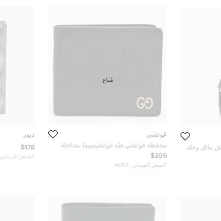
مُباع
غوتشي
ديور
محفظة غوتشي جلد غوتشيسيما متداخلة
$178
ش مائل وجلد
الشعار أسود ثنائية الطي
$209
السعر المبدئي:
السعر المبدئي:
$465