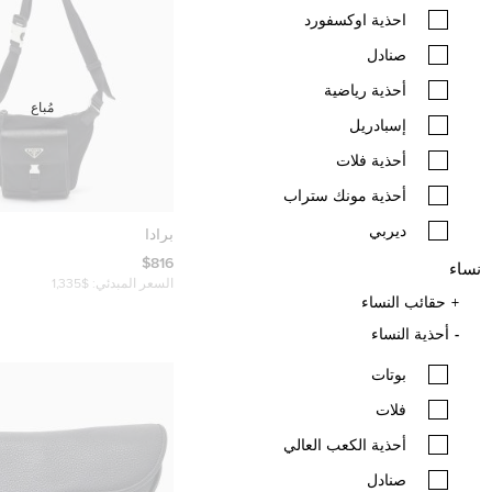
احذية اوكسفورد
صنادل
أحذية رياضية
مُباع
إسبادريل
أحذية فلات
أحذية مونك ستراب
ديربي
برادا
$816
نساء
السعر المبدئي:
$1,335
حقائب النساء
أحذية النساء
بوتات
فلات
أحذية الكعب العالي
صنادل