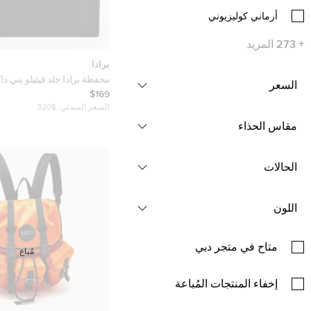
أرماني كوليزيوني
+
273
المزيد
برادا
محفظة برادا جلد فيتيلو بني داك
السعر
الطي
$169
السعر المبدئي:
$320
مقاس الحذاء
الحالات
اللون
متاح في متجر دبي
مُباع
إخفاء المنتجات المُباعة