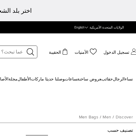
اختر بلد الش
الولايات المتحدة الأمريكية
English
تسجيل الدخول
الأمنيات
الحقيبة
نساء
الرجال
حقائب
‍عروض ساخنة
‍ساعات
‍وصلنا حديثا
‍ ماركات
الأطفال
مجلة
الأصا
Men Bags
/
Men
/
Discover
تصنيف حسب