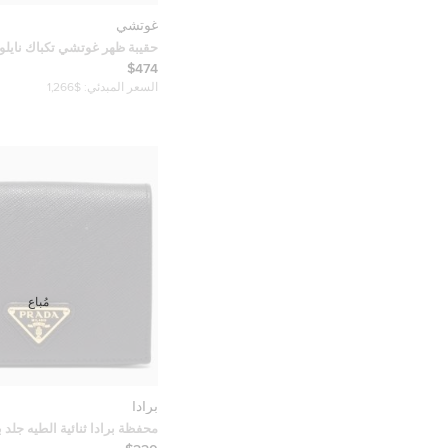
غوتشي
حقيبة ظهر غوتشي تكباك نايلو
$474
السعر المبدئي:
$1,266
مُباع
برادا
محفظة برادا ثنائية الطيه جلد ب