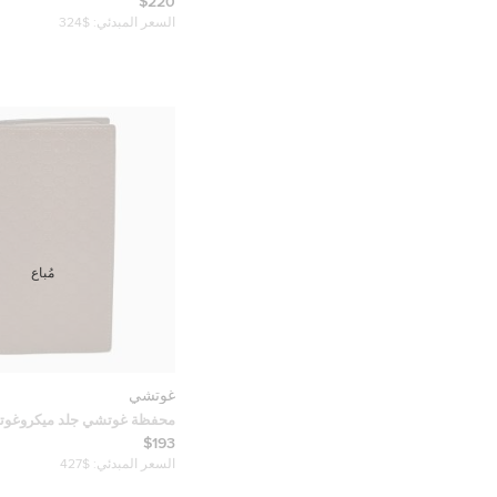
$220
السعر المبدئي:
$324
مُباع
غوتشي
محفظة غوتشي جلد ميكروغوت
طويلة
$193
السعر المبدئي:
$427