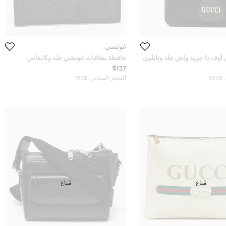
غوتشي
أوف ذا جريد واش جلد ونايلون
حافظة بطاقات غوتشي جلد وكانفاس
إمبرايم GG سوداء
$137
$696
السعر المبدئي:
$193
مُباع
مُباع