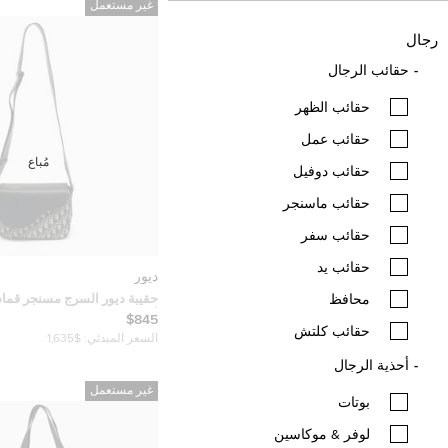
غير مستعمل
رجال
حقائب الرجال
حقائب الظهر
حقائب عمل
مُباع
حقائب دوفيل
حقائب ماسنجر
حقائب سفر
حقائب يد
ديور
محافظ
حقيبة ديور السرج مسنجر قما
أزرق كحلي
$845
حقائب كلتش
السعر المبدئي:
$1,635
أحذية الرجال
غير مستعمل
بوتات
لوفر & موكاسين