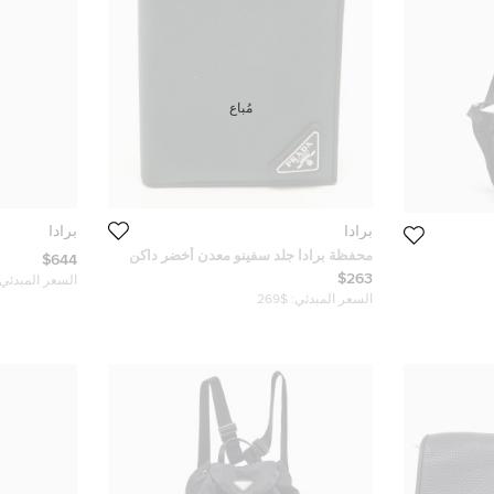
مُباع
برادا
برادا
محفظة برادا جلد سفينو معدن أخضر داكن
$644
بشعار ثنائية الطي
$263
السعر المبدئي:
السعر المبدئي:
$269