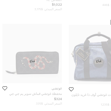
المقاس:
XL
$1,022
$446
السعر المبدئي:
$3,175
مُباع
مُباع
غوتشي
محفظة غوتشي قماش سوبر يم جي جي
ت غوتشي أوف ذا غريد نايلون
رمادي/أسود بسحاب دائري
$324
السعر المبدئي:
$335
$1,235