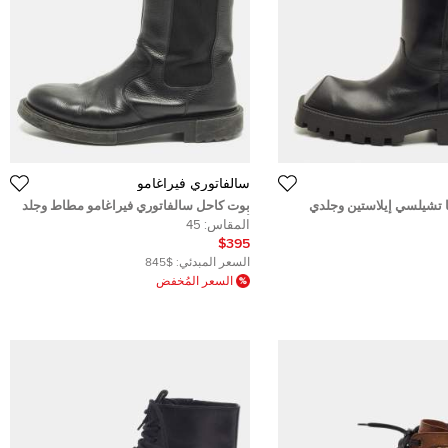
سالفاتوري فيراغامو
ا تشيلسي إيلاستين وجلدي
بوت كاحل سالفاتوري فيراغامو مطاط وجلد
41.5
أسود مقاس 42
المقاس:
45
$395
السعر المبدئي:
$845
السعر المُخفض