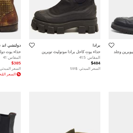
برادا
دولتشي أند غا
يوبرين وجلد
حذاء بوت كاحل برادا مونوليث نوبرين
حذاء بوت دولت
اس 43
ومطاط أسود مقاس 41.5
مرصع جلد بني
المقاس:
41.5
المقاس:
41
$385
$484
السعر المبدئي:
$591
السعر المبدئي:
السعر الم