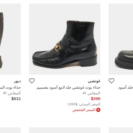
غوتشي
ديور
 جلد أسود
حذاء بوت غوتشي جلد لامع أسود بتصميم
حذاء بوت المل
هورسبت بطول منتصف الساق مقاس 36.5
أسود من ديور 
المقاس:
41
المقاس:
41
$832
$395
السعر المبدئي:
$1,095
السعر المُخفض