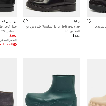
برادا
دولتشي أند غا
 سويدي
حذاء بوت كاحل برادا "شيلسيا" جلد و نوبرين
حذاء كاحل طو
أسود مقاس 41.5
مقاس 39
المقاس:
40
المقاس:
39
$367
$333
السعر المبدئي:
السعر الم