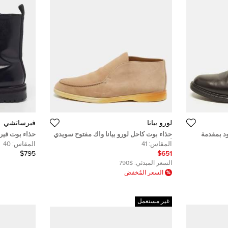
لورو بيانا
فيرساتشي
 الأسود بمقدمة
حذاء بوت كاحل لورو بيانا واك مفتوح سويدي
حذاء بوت في
أزرق مقاس 41
سويدي وجلد ب
المقاس:
41
المقاس:
40
$795
$651
السعر المبدئي:
$790
السعر المُخفض
غير مستعمل