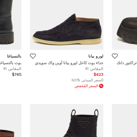
لورو بيانا
ب‍‍النسياغا
راكتور دانك
حذاء بوت كاحل لورو بيانا أوبن واك سويدي
بوت بالنسياغ
أسود مقاس 41
بورجوندي مقاس 
المقاس:
41
المقاس:
41
$745
$423
السعر المبدئي:
$607
السعر المُخفض