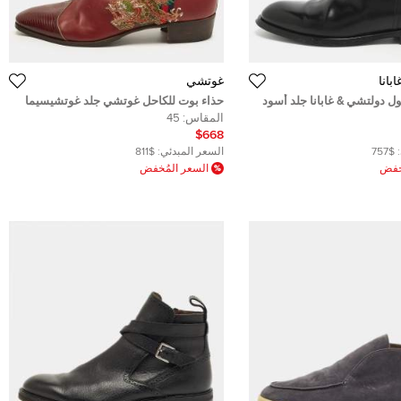
بانا
غوتشي
ل دولتشي & غابانا جلد أسود
حذاء بوت للكاحل غوتشي جلد غوتشيسيما
بني مقاس 44
المقاس:
45
$668
$757
السعر المبدئي:
$811
ُخفض
السعر المُخفض