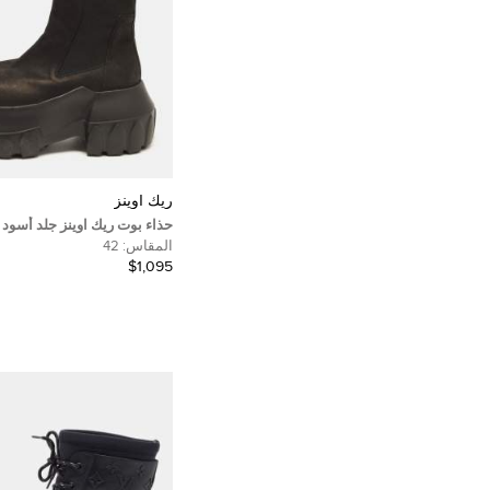
ريك اوينز
حذاء بوت ريك اوينز جلد أسود ت
مقاس 41
المقاس:
42
$1,095