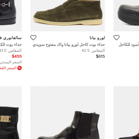
لورو بيانا
سالفاتوري في
أسود للكاحل
حذاء بوت كاحل لورو بيانا واك مفتوح سويدي
حذاء بوت للك
أزرق مقاس 41
تشيلسي جلد أز
المقاس:
42.5
المقاس:
43.5
$455
$615
السعر المبدئي:
السعر الم