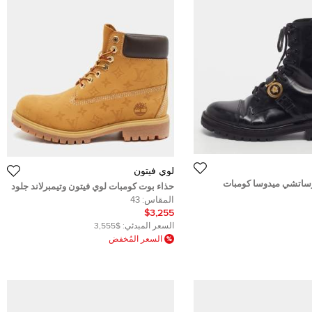
لوي فيتون
رساتشي ميدوسا كومبات
حذاء بوت كومبات لوي فيتون وتيمبرلاند جلود
ني مقاس 43
نوبيك لون بني مزخرف مقاس 43
المقاس:
43
$3,255
السعر المبدئي:
$3,555
السعر المُخفض