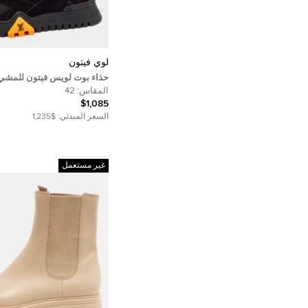
لوي فيتون
حذاء بوت لويس فيتون للمشي
وقماشي برتقالي/أسود مقاس 42
المقاس:
42
$1,085
السعر المبدئي:
$1,235
غير مستعمل