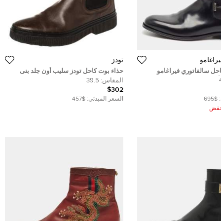
راغامو
تودز
احل سالفاتوري فيراغامو
حذاء بوت كاحل تودز سليب أون جلد بنى
رق مقاس 41.5
مقاس 39.5
المقاس:
39.5
$302
$695
السعر المبدئي:
$457
ُخفض