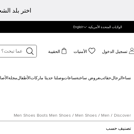
اختر بلد الش
الولايات المتحدة الأمريكية
English
تسجيل الدخول
الأمنيات
الحقيبة
نساء
الرجال
حقائب
‍عروض ساخنة
‍ساعات
‍وصلنا حديثا
‍ ماركات
الأطفال
مجلة
الأصا
Men Shoes Boots Men Shoes
/
Men Shoes
/
Men
/
Discover
تصنيف حسب