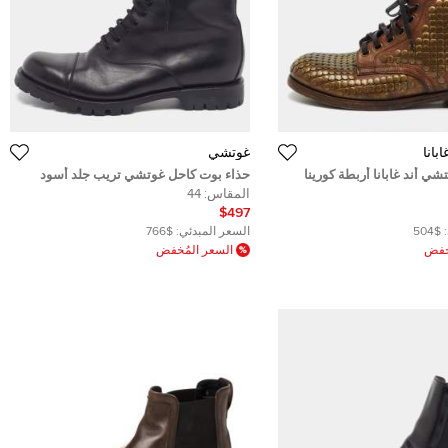
بانا
غوتشي
شي أند غابانا أربطة كورينا
حذاء بوت كاحل غوتشي تريب جلد أسود
 بطول الكاحل مقاس 41
مزخرف لؤلؤ صناعي مقاس 39
المقاس:
44
$497
$504
السعر المبدئي:
$766
ُخفض
السعر المُخفض