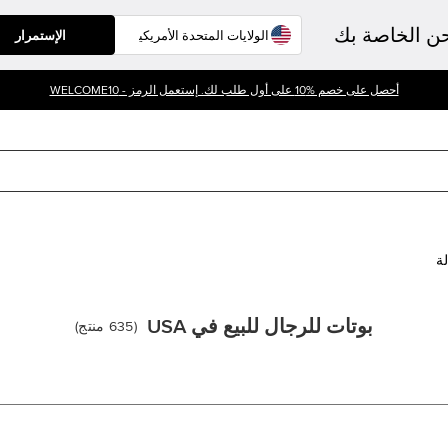
حن الخاصة بك
الإستمرار
أحصل على خصم %10 على أول طلب لك. إستعمل الرمز - WELCOME10
لة
بوتات للرجال للبيع في USA
(
635
منتج
)