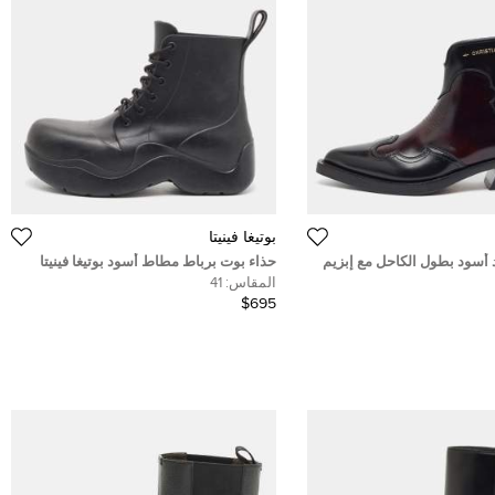
بوتيغا فينيتا
 أسود بطول الكاحل مع إبزيم
حذاء بوت برباط مطاط أسود بوتيغا فينيتا
4
مقاس 41
المقاس:
41
$695