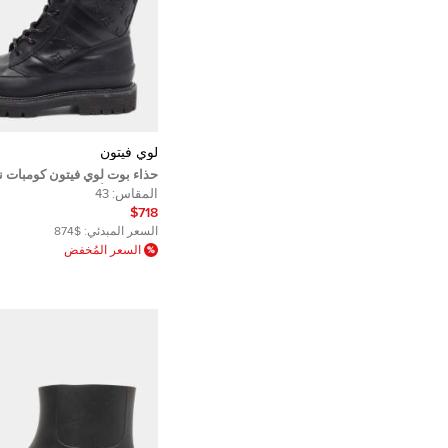
لوي فيتون
حذاء بوت لوي فيتون كومبات ن
مونوغرام أسود منظر طبيعي مق
المقاس:
43
$718
السعر المبدئي:
$874
السعر المُخفض