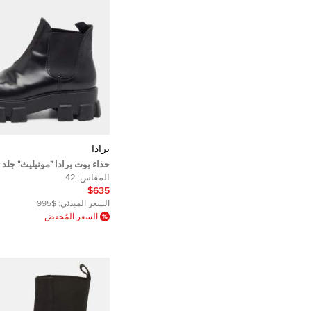
برادا
حذاء بوت برادا "مونيليث" جل
42
المقاس:
42
$635
السعر المبدئي:
$995
السعر المُخفض