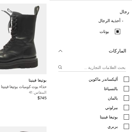
رجال
أحذية الرجال
بوتات
الماركات
أليكساندر ماكوين
بوتيغا فينيتا
حذاء بوت كومبات بوتيغا فينيتا
ب‍‍النسياغا
مقاس 40
المقاس:
41
$745
بالمان
بيرلوتي
بوتيغا فينيتا
بربري