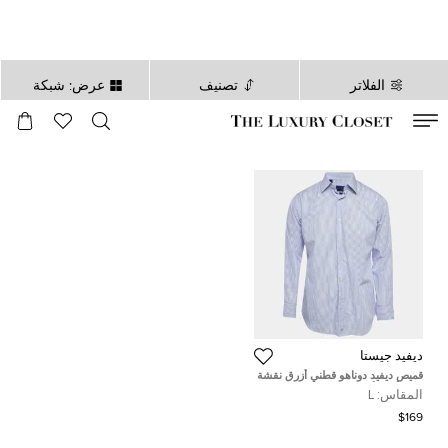
الفلاتر
تصنيف
عرض: شبكة
صالح لغاية
00
day
:
00
ساعة
:
undefined
دقائق
:
00
ثانية
ديفيد جيستا
قميص ديفيد دوناهو قطني أزرق نقشة
كارو بأزرار أمامية مقاس كبير
المقاس:
L
$169