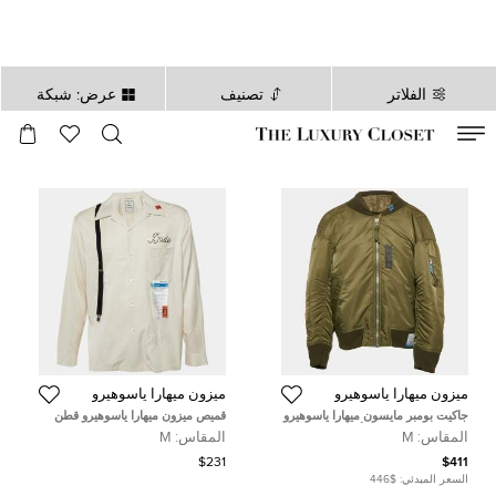
الفلاتر
تصنيف
عرض: شبكة
صالح لغاية
00
day
:
00
ساعة
:
undefined
دقائق
:
00
ثانية
ميزون ميهارا ياسوهيرو
ميزون ميهارا ياسوهيرو
جاكيت بومبر مايسون ميهارا ياسوهيرو
قميص ميزون ميهارا ياسوهيرو قطن
نايلون مبطن بسحاب أخضر كاكي
مزيج مطرز بيج مقاس متوسط
المقاس:
M
المقاس:
M
مقاس متوسط
$231
$411
السعر المبدئي:
$446