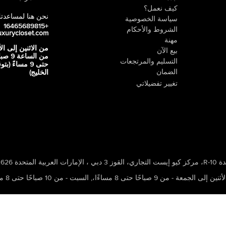
كيف نعمل؟
نحن هنا لمساعدت
سياسة الخصوصية
+16465689815
الشروط والأحكام
uxurycloset.com
مهنة
من الاثنين إلى ال
بيع الآن
من الساعة 9
التسليم والمرتجعات
حتى 9 مساءً (ب
الضمان
الخليج)
تغيير تفضيلاتي
 ، الإمارات العربية المتحدة 502626
ين إلى الجمعة - من 9 صباحًا حتى 8 مساءًا،
,
السبت - من 10 صباحًا حتى 8 مساءًا،