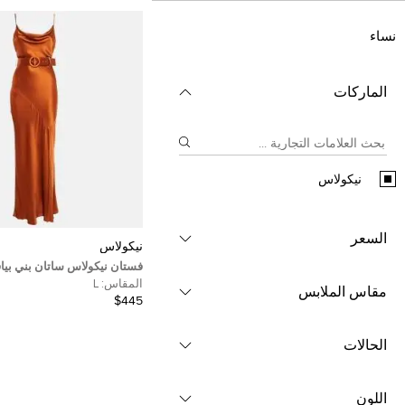
نساء
الماركات
نيكولاس
السعر
نيكولاس
فستان نيكولاس ساتان بني بياق
ماكسي سليب مقاس كبير
المقاس:
L
مقاس الملابس
$445
الحالات
اللون