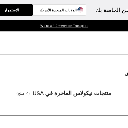
حن الخاصة بك
الإستمرار
We're a 4.2 ⭐⭐⭐⭐ on Trustpilot
لة
منتجات نيكولاس الفاخرة في USA
(
4
منتج
)