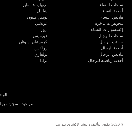
ساعات النساء
برنهارد هـ. ماير
أحذية النساء
شانيل
ملابس النساء
لويس فيتون
مجوهرات فاخرة
غوتشي
إكسسوارات النساء
ديور
ساعات الرجال
هيرميس
حقائب الرجال
كريستيان لوبوتان
أحذية الرجال
رولكس
ملابس الرجال
بولغاري
أحذية رياضية للرجال
برادا
الوحدة R-10، مركز كيو إيست التجاري، القوز 3 دبي
مواعيد المتجر
:
من الأثن
@ 2020 حقوق التأليف والنشر لاكشري كلوزيت