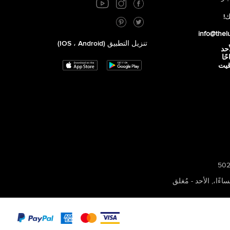
ك!
info@thel
تنزيل التطبيق (iOS ، Android)
أحد
 صباحًا
توقيت
,
الأحد - مُغلق