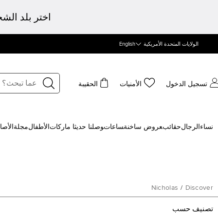
اختر بلد الش
الولايات المتحدة الأمريكية
English
تسجيل الدخول
الأمنيات
الحقيبة
نساء
الرجال
حقائب
‍عروض ساخنة
‍ساعات
‍وصلنا حديثا
‍ ماركات
الأطفال
مجلة
الأصا
Nicholas
/
Discover
تصنيف حسب