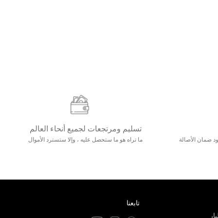
تسليم ومرتجعات لجميع أنحاء العالم
مع 25000+ خلق وجود ضمان الأصالة
ما تراه هو ما ستحصل عليه ، وإلا ستسترد الأموال
تابعنا
ار