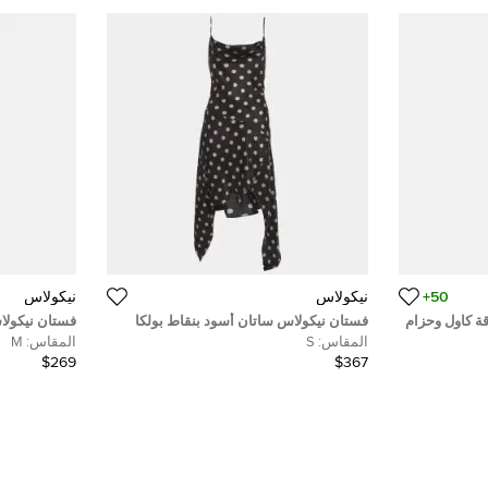
50+
نيكولاس
نيكولاس
ة كاول وحزام
فستان نيكولاس ساتان أسود بنقاط بولكا
فستان نيكول
مغلف غاليرا مقاس متوسط
بكشكش ماكس
المقاس:
S
المقاس:
M
$269
$367