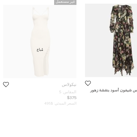
غير مستعمل
مُباع
نيكولاس
اس شيفون أسود بنقشة زهور
المقاس:
S
ي مقاس متوسط
$375
السعر المبدئي:
$495