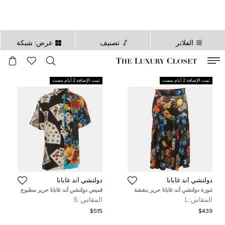
الفلاتر
تصنيف
عرض: شبكة
صالح لغاية
00
day
:
00
ساعة
:
undefined
دقائق
:
00
ثانية
تمت الإضافة 2 أيام مضت
تمت الإضافة 2 أيام مضت
دولتشي أند غابانا
دولتشي أند غابانا
تنورة دولتشي أند غابانا حرير بنقشة
قميص دولتشي أند غابانا حرير مطبوع
مختلطة سوداء واسعة ميدي مقاس
متعدد الألوان بأكمام قصيرة مقاس
المقاس:
L
المقاس:
S
كبير (لارج)
صغير
$515
$439