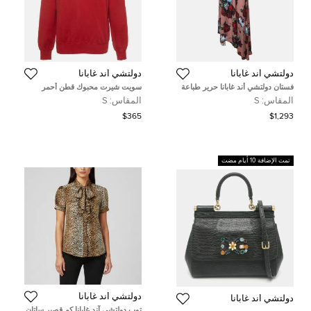
دولتشي أند غابانا
دولتشي أند غابانا
فستان دولتشي أند غابانا حرير طباعة
سويت شيرت محبوك قطن أحمر
زهور غير متماثل بكتف واحد مقاس
بتزيين قلب دولتشي آند غابانا مقاس
المقاس:
S
المقاس:
S
صغير ( سمول )
صغير
$365
$1,293
تمت الإضافة 10 أيام مضت
دولتشي أند غابانا
دولتشي أند غابانا
توب دولتشي آند غابانا كم قصير ساتان