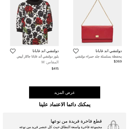
دولتشي أند غابانا
دولتشي أند غابانا
محفظة بسلسلة جلد حمراء دولتشي
بلوز دولتشي أند غابانا جاكار أبيض
أند غابانا
بطبعة زهور ياقة دائرية مقاس وسط -
$369
المقاس:
M
ميديام
$415
عرض المزيد
يمكنك دائما الاعتماد علينا
قطع فاخرة فريدة من نوعها
مجموعة فاخرة واسعة النطاق حيث كل عنصر فريد من نوعه