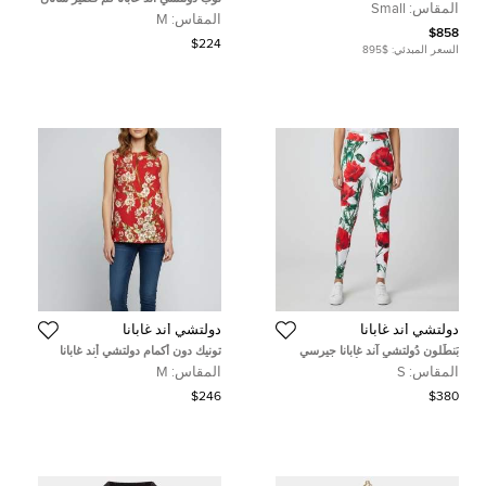
المقاس:
Small
بنقشة الفهد البني مقاس وسط
المقاس:
M
(ميديم)
$858
$224
السعر المبدئي:
$895
دولتشي أند غابانا
دولتشي أند غابانا
بَنطَلون دُولتشي آند غابانا جيرسي
تونيك دون أكمام دولتشي أند غابانا
مَطبُوع بالأزهار أبيض/أحمر مَقَاس
كريب بطبعة زهور الكرز الأحمر مقاس
المقاس:
S
المقاس:
M
صَغِير/مُتَوَسِّط
متوسط (ميديوم)
$246
$380