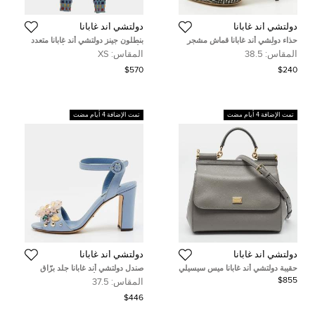
دولتشي أند غابانا
دولتشي أند غابانا
حذاء دولشي أند غابانا قماش مشجر
بنطلون جينز دولتشي أند غابانا متعدد
متعدد الألوان حزام الكعب مقاس 36
الألوان دِنم وريبون مخمل أودري
المقاس:
38.5
المقاس:
XS
مقاس صغير جدًا / خصر 23 بوصة
$570
$240
تمت الإضافة 4 أيام مضت
تمت الإضافة 4 أيام مضت
دولتشي أند غابانا
دولتشي أند غابانا
حقيبة دولتشي أند غابانا ميس سيسيلي
صندل دولتشي أند غابانا جلد برّاق
جلد رمادي متوسطة بيد علوية
مطبوع متعدد الألوان مزين برباط
$855
المقاس:
37.5
للكاحل مقاس 38
$446