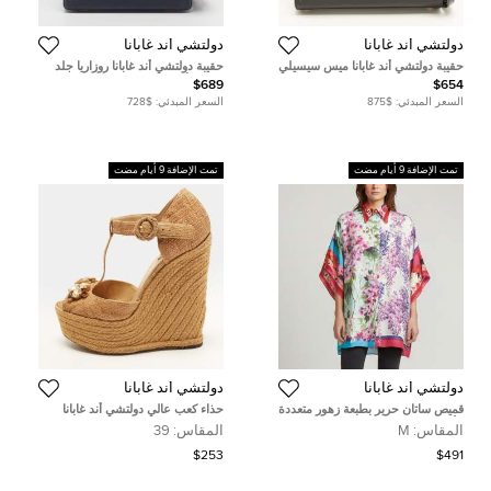
دولتشي أند غابانا
دولتشي أند غابانا
حقيبة دولتشي أند غابانا ميس سيسيلي
حقيبة دولتشي أند غابانا روزاريا جلد
جلد منقوش بزخارف سحلية بيج
سحلية أزرق منقوش بيد علوية
$689
$654
متوسطة يد علوية
السعر المبدئي:
$875
السعر المبدئي:
$728
تمت الإضافة 9 أيام مضت
تمت الإضافة 9 أيام مضت
دولتشي أند غابانا
دولتشي أند غابانا
قميص ساتان حرير بطبعة زهور متعددة
حذاء كعب عالي دولتشي أند غابانا
الألوان دولتشي آند غابانا مقاس
وشاح مقدمة مفتوحة رباط كاحل كعب
المقاس:
M
المقاس:
39
متوسط - ميديوم
روكي متعدد الألوان مقاس 36
$253
$491