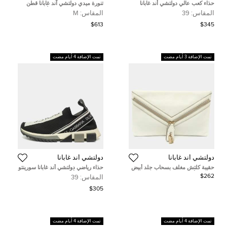
حذاء كعب عالي دولتشي أند غابانا
تنورة ميدي دولتشي آند غابانا قطن
بلوتشي مزخرف كريستال دانتيل
مطبوع ماجوليكا متعدد الألوان مقاس
المقاس:
39
المقاس:
M
تاورمينا رمادي مقاس 39.5
متوسط (ميديوم)
$613
$345
تمت الإضافة 3 أيام مضت
تمت الإضافة 4 أيام مضت
دولتشي أند غابانا
دولتشي أند غابانا
حقيبة كلتش مغلف بسحاب جلد أبيض
حذاء رياضي دولتشي أند غابانا سورينتو
دولتشي أند غابانا
قماش تريكو أسود سهل الارتداء
$262
المقاس:
39
مقاس 40.5
$305
تمت الإضافة 4 أيام مضت
تمت الإضافة 4 أيام مضت