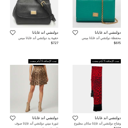
دولتشي أند غابانا
دولتشي أند غابانا
محفظة دولتشي أند غابانا ميس
حقيبة يد دولتشي أند غابانا ميس
سيسيلي فون جلد ثلاثي الألوان
سيسيلي مايكرو طباعة زهور متعددة
$727
$615
بسلسلة
الألوان
تمت الإضافة 5 أيام مضت
تمت الإضافة 6 أيام مضت
دولتشي أند غابانا
دولتشي أند غابانا
وشاح دولتشي أند غابانا ساتان مطبوع
تنورة ميني دولتشي آند غابانا صوف
بنقشة النمر الأحمر مع شراشيب
مطبع بنقشة الفهد بني ومرنة ذات