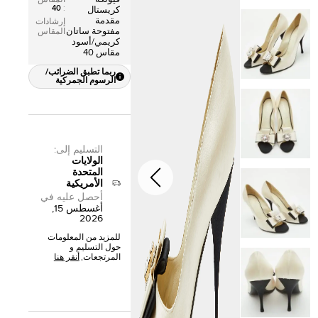
40
:
كريستال
مقدمة
إرشادات
مفتوحة ساتان
المقاس
كريمي/أسود
مقاس 40
ربما تطبق الضرائب/
الرسوم الجمركية
التسليم إلى
:
الولايات
المتحدة
الأمريكية
أحصل عليه في
أغسطس 15,
2026
للمزيد من المعلومات
حول التسليم و
المرتجعات,
أنقر هنا