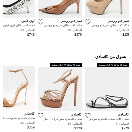
سيرجيو روسي
سيرجيو روسي
لوي فيتون
حذاء كعب عالي سيرجيو روسي
حذاء كعب عالي سيرجيو روسي
حذاء كعب عالي لوي فيتون ك
لوحة فوندان نعال سميكة جلد لامع
مقاس 40 جلد لامع بيج مقدمة
باك جلد براءات لامع أبيض م
المقاس:
37
المقاس:
40
المقاس:
39
زهري فاتح مقاس 37
مدببة
$746
$376
$231
تسوق من كاسادي
تمت الإضافة 10 أيام مضت
تمت الإضافة 10 أيام مضت
كاسادي
كاسادي
كاسادي
صندل كاسادي شفرة جلد لامع 
صندل فلات سلايد كاسادي سويدي
صندل كاسادي سير حرف T نعل
بحزام للكاحل مقاس 36
أزرق كحلي بروش كريستال
سميك جلد ثعبان بيج مقاس 39
المقاس:
36
المقاس:
41
المقاس:
36
مزخرف مقدمة مفتوحة مقاس 36
$369
$320
$279