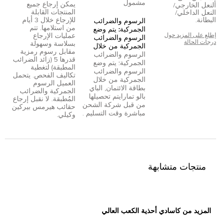
مشمول
يمكن إرجاع جميع
النعل الخارجي/
المنتجات القابلة
النعل الداخلي/
البطانة.
للإرجاع خلال 3 أيام
الرسوم والضرائب
من استلامها. تتم
الجمركية: يتم وضع
إطلع على المزيد حول
عمليات الإرجاع
الرسوم والضرائب
درجات الحالة
بسلاسة وسهولة
الجمركية من خلال
مقابل رسوم رمزية
الرسوم والضرائب
قدرها 5 (زائد الضرائب
الجمركية: يتم وضع
المطبقة) لتغطية
الرسوم والضرائب
تكاليف الفحص. يتحمل
الجمركية من خلال
العميل الرسوم
بطاقة الائتمان
,
الباي
الجمركية والضرائب
بال
و
تمارا
يتم تحصيلها
المُطبقة. لا نقبل إرجاع
من قبل شركة الشحن
حقائب هيرمس بيركين
مباشرة وقت التسليم .
وكيلي.
منتجات متشابهة
المزيد من كاسادي أحذية الكعب العالي