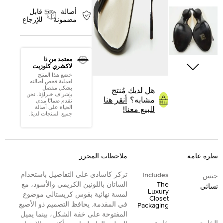
أصالة
قابل
مضمونة
للإرجاع
معتمد من ذا
لاكشري كلوزيت
خضع هذا المنتج
لعملية فحص أصالته
بشكل مفصل
هل لديك مُنتج
بإشراف خبراؤنا. نحن
مشابه؟
أنقر هنا
نقدم ضمانًا مدى
الحياة على أصالة
للبيع معنا!
جميع المنتجات لدينا.
نظرة عامة
ملاحظات المحرر
تركز كاسادي على التفاصيل باستخدام
Includes
جنس
The
الساتان باللونين الكريمي والأسود، مع
نسائي
Luxury
لمسة نهائية بقوس كريستالي موضوع
Closet
في المقدمة. يحافظ التصميم ذو الأصبع
Packaging
المفتوحة على خفة الشكل، بينما يميل