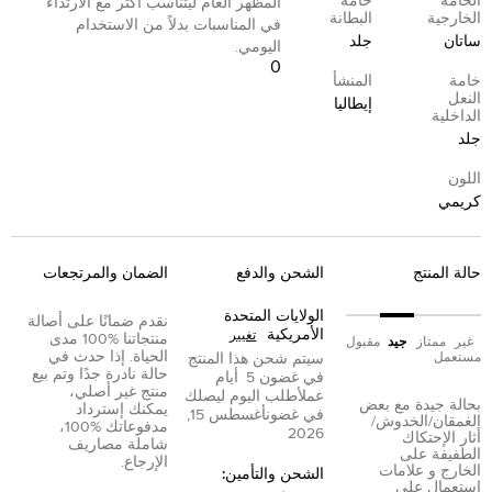
الخامة
خامة
المظهر العام ليتناسب أكثر مع الارتداء
الخارجية
البطانة
في المناسبات بدلاً من الاستخدام
ساتان
جلد
اليومي.
0
خامة
المنشأ
النعل
إيطاليا
الداخلية
جلد
اللون
كريمي
حالة المنتج
الشحن والدفع
الضمان والمرتجعات
الولايات المتحدة
نقدم ضمانًا على أصالة
الأمريكية
تغيير
منتجاتنا %100 مدى
غير
ممتاز
جيد
مقبول
الحياة. إذا حدث في
مستعمل
سيتم شحن هذا المنتج
حالة نادرة جدًا وتم بيع
في غضون
5
أيام
منتج غير أصلي،
عمل
أطلب اليوم ليصلك
بحالة جيدة مع بعض
يمكنك إسترداد
في غضون
أغسطس 15,
الغمقان/الخدوش/
مدفوعاتك %100،
2026
أثار الإحتكاك
شاملة مصاريف
الطفيفة على
الإرجاع.
الخارج و علامات
الشحن والتأمين:
إستعمال على