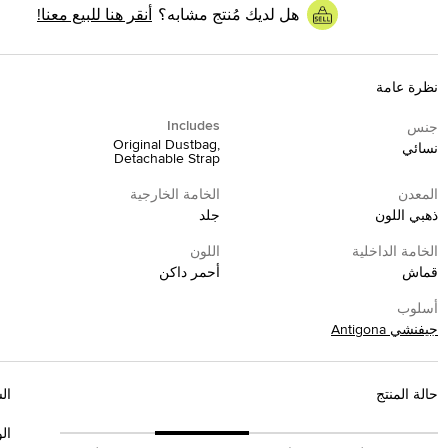
هل لديك مُنتج مشابه؟
أنقر هنا للبيع معنا!
نظرة عامة
Includes
جنس
Original Dustbag,
نسائي
Detachable Strap
المعدن
الخامة الخارجية
ذهبي اللون
جلد
الخامة الداخلية
اللون
قماش
أحمر داكن
أسلوب
جيفنشي Antigona
حالة المنتج
ال
الو