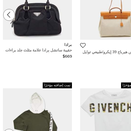
برادا
حقيبة ساتشل برادا علامة مثلث جلد براءات
حقيبة هيرمس هيرباج 39 إيكرو/طبيعي توايل
واكساء نايلون أسود بسحاب قبة
$669
قبض علوي
ؤخرًا
تمت إضافته مؤخرًا