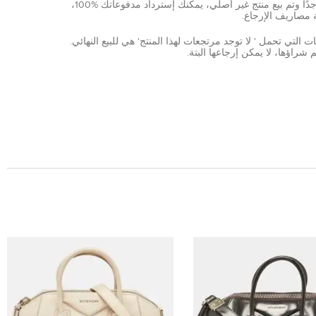
نادرة جدًا وتم بيع منتج غير أصلي، يمكنك إسترداد مدفوعاتك %100،
 مصاريف الإرجاع.
ات التي تحمل ' لا توجد مرتجعات لهذا المنتج' هي للبيع النهائي.
 شراؤها، لا يمكن إرجاعها البتة.