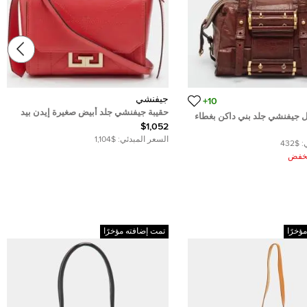
جيفنشي
10+
حقيبة جيفنشي جلد أبيض صغيرة إيدن بيد
 جيفنشي جلد بني داكن بغطاء
علوية
$1,052
السعر المبدئي:
$1,104
:
$432
ُخفض
ؤخرًا
تمت إضافته مؤخرًا