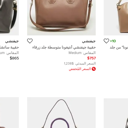
10+
جيفنشي
جيفنشي
نا" من جلد
حقيبة جيفنشي أنتيغونا متوسطة جلد زرقاء
حقيبة ساتشل 
البحرية
متوسطة
المقاس:
Medium
المقاس:
ium
$865
$757
السعر المبدئي:
$1,238
السعر المُخفض