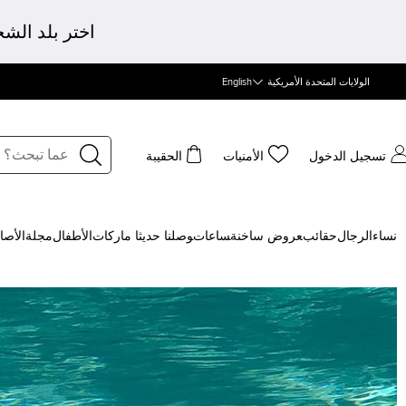
اختر بلد الش
الولايات المتحدة الأمريكية
English
تسجيل الدخول
الأمنيات
الحقيبة
نساء
الرجال
حقائب
‍عروض ساخنة
‍ساعات
‍وصلنا حديثا
‍ ماركات
الأطفال
مجلة
الأصا