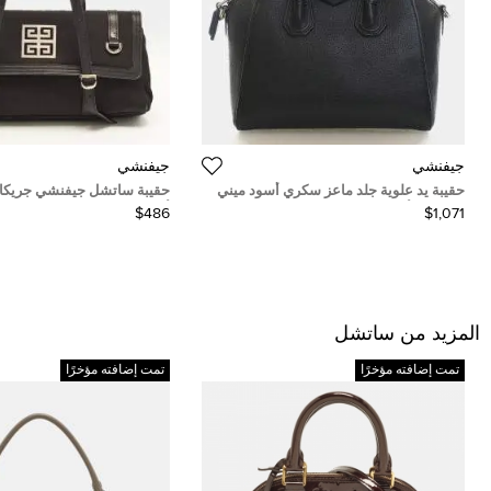
جيفنشي
جيفنشي
حقيبة يد علوية جلد ماعز سكري أسود ميني
حقيبة ساتشل جيفنشي جريكا 
جيفنشي أنتيغونا
أسود ونايلون
$486
$1,071
المزيد من ساتشل
تمت إضافته مؤخرًا
تمت إضافته مؤخرًا