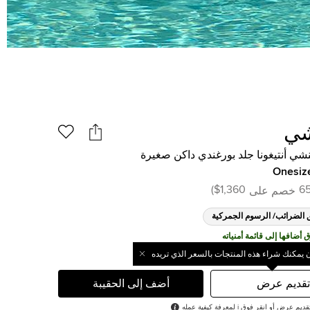
شي
شي أنتيغونا جلد بورغندي داكن صغيرة
Onesiz
)
$1,360
6
خصم على
 الضرائب/ الرسوم الجمركية
ن يمكنك شراء هذه المنتجات بالسعر الذي تريده
تقديم عرض
أضف إلى الحقيبة
رض أو انقر فوق i لمعرفة كيفية عمله