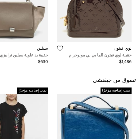
لوي فيتون
سيلين
حقيبة لوي فيتون ألما بي بي مونوجرام
حقيبة يد علوية سيلين ترابيزي
فيرني أسود
الألوان كبيرة سويد
$630
$1,486
تسوق من جيفنشي
تمت إضافته مؤخرًا
تمت إضافته مؤخرًا