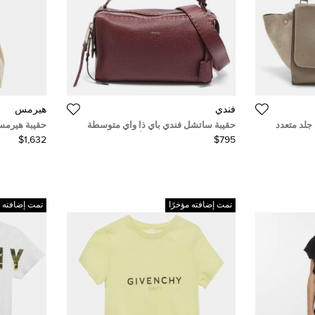
فندي
هيرمس
 جلد متعدد
حقيبة ساتشل فندي باي ذا واي متوسطة
مزخرف لؤلؤ صناعي جلد أسود
وجلد فاش م
$1,632
$795
تمت إضافته مؤخرًا
تمت إضافته م