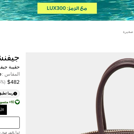
 صغيرة
جيفن
حقيبة جيفن
المقاس
:
e
5
%
(
$482
ربما تطبق
10+ متسوق أضافها إلى قائمة أمنياته
الآ
ابدأ بالنقر فوق تقديم ع