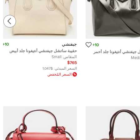
جيفنشي
10+
10+
حقيبة ساتشل جيفنشي أنتيغونا جلد أبيض
جيفنشي أنتيغونا جلد أحمر
صغيرة
المقاس:
Small
Med
$765
السعر المبدئي:
$1,047
السعر المُخفض