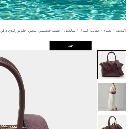
/
/
/
/
اكتشف
نساء
حقائب النساء
ساتشل
حقيبة جيفنشي أنتيغونا جلد بورغندي داكن
جيد