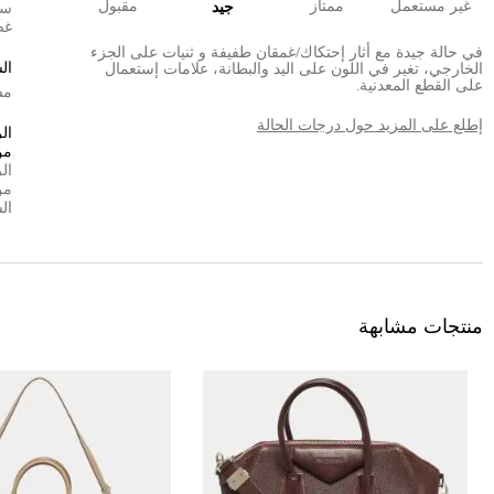
غير مستعمل
ممتاز
مقبول
جيد
سي
غض
في حالة جيدة مع أثار إحتكاك/غمقان طفيفة و ثنيات على الجزء
ال
الخارجي، تغير في اللون على اليد والبطانة، علامات إستعمال
على القطع المعدنية.
مش
إطلع على المزيد حول درجات الحالة
ال
من
ال
من
ال
منتجات مشابهة