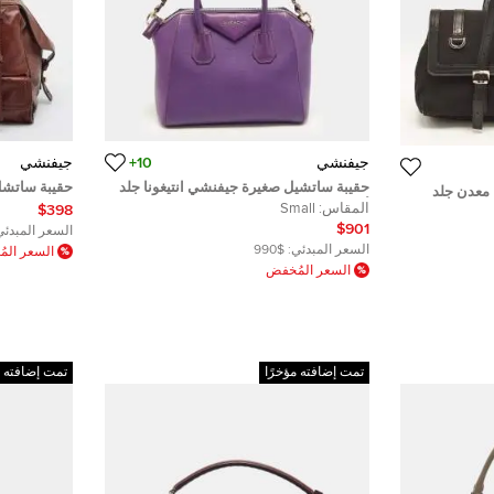
جيفنشي
10+
جيفنشي
حقيبة ساتشيل صغيرة جيفنشي انتيغونا جلد
حقيبة ساتشل
معدن جلد
أسود
وسنادة
المقاس:
Small
$398
$901
السعر المبدئي
السعر المبدئي:
$990
السعر الم
السعر المُخفض
تمت إضافته مؤخرًا
تمت إضافته م