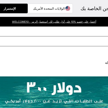
حن الخاصة بك
الإستمرار
أحصل على خصم %10 على أول طلب لك. إستعمل الرمز - WELCOME10
لة