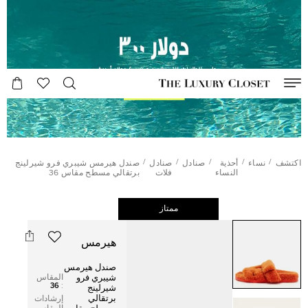
/
/
/
/
/
اكتشف
نساء
أحذية
صنادل
صنادل
صندل هيرمس شيبري فرو شيرلينج
النساء
فلات
برتقالي مسطح مقاس 36
ممتاز
هيرمس
صندل هيرمس
المقاس
شيبري فرو
36
:
شيرلينج
برتقالي
إرشادات