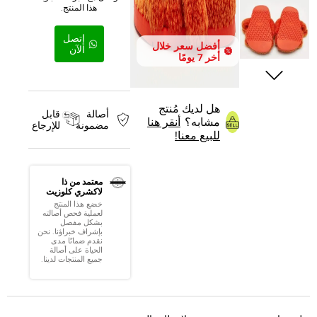
هذا المنتج.
إتصل
أفضل سعر خلال
الآن
أخر 7 يومًا
هل لديك مُنتج
أصالة
قابل
مشابه؟
أنقر هنا
مضمونة
للإرجاع
للبيع معنا!
معتمد من ذا
لاكشري كلوزيت
خضع هذا المنتج
لعملية فحص أصالته
بشكل مفصل
بإشراف خبراؤنا. نحن
نقدم ضمانًا مدى
الحياة على أصالة
جميع المنتجات لدينا.