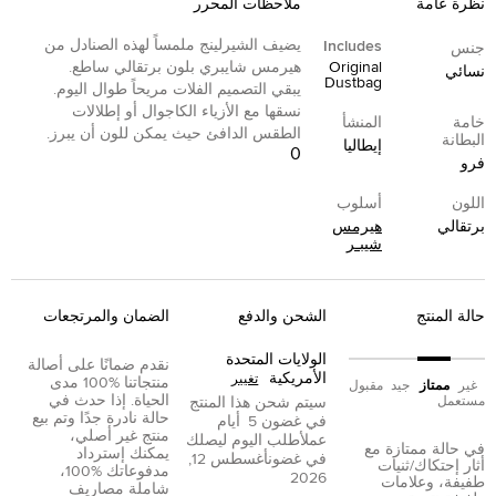
نظرة عامة
ملاحظات المحرر
يضيف الشيرلينج ملمساً لهذه الصنادل من
Includes
جنس
Original
هيرمس شايبري بلون برتقالي ساطع.
نسائي
Dustbag
يبقي التصميم الفلات مريحاً طوال اليوم.
نسقها مع الأزياء الكاجوال أو إطلالات
خامة
المنشأ
الطقس الدافئ حيث يمكن للون أن يبرز.
البطانة
إيطاليا
0
فرو
اللون
أسلوب
برتقالي
هيرمس
شيبـر
حالة المنتج
الشحن والدفع
الضمان والمرتجعات
الولايات المتحدة
نقدم ضمانًا على أصالة
الأمريكية
تغيير
منتجاتنا %100 مدى
غير
ممتاز
جيد
مقبول
الحياة. إذا حدث في
مستعمل
سيتم شحن هذا المنتج
حالة نادرة جدًا وتم بيع
في غضون
5
أيام
منتج غير أصلي،
عمل
أطلب اليوم ليصلك
في حالة ممتازة مع
يمكنك إسترداد
في غضون
أغسطس 12,
أثار إحتكاك/ثنيات
مدفوعاتك %100،
2026
طفيفة، وعلامات
شاملة مصاريف