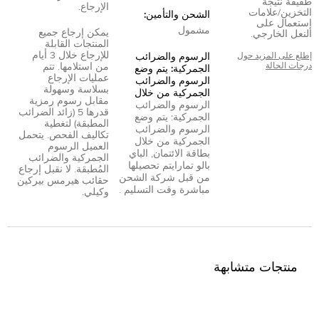
طفيفة نتيجة
الإرجاع.
التخزين/علامات
الشحن والتأمين:
إستعمال على
مشمول
يمكن إرجاع جميع
النعل الخارجي.
المنتجات القابلة
للإرجاع خلال 3 أيام
إطلع على المزيد حول
الرسوم والضرائب
درجات الحالة
من استلامها. تتم
الجمركية: يتم وضع
عمليات الإرجاع
الرسوم والضرائب
بسلاسة وسهولة
الجمركية من خلال
مقابل رسوم رمزية
الرسوم والضرائب
قدرها 5 (زائد الضرائب
الجمركية: يتم وضع
المطبقة) لتغطية
الرسوم والضرائب
تكاليف الفحص. يتحمل
الجمركية من خلال
العميل الرسوم
بطاقة الائتمان
,
الباي
الجمركية والضرائب
بال
و
تمارا
يتم تحصيلها
المُطبقة. لا نقبل إرجاع
من قبل شركة الشحن
حقائب هيرمس بيركين
مباشرة وقت التسليم .
وكيلي.
منتجات متشابهة