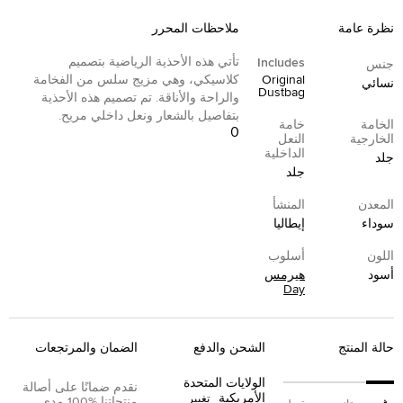
نظرة عامة
ملاحظات المحرر
تأتي هذه الأحذية الرياضية بتصميم
Includes
جنس
Original
كلاسيكي، وهي مزيج سلس من الفخامة
نسائي
Dustbag
والراحة والأناقة. تم تصميم هذه الأحذية
بتفاصيل بالشعار ونعل داخلي مريح.
الخامة
خامة
0
الخارجية
النعل
الداخلية
جلد
جلد
المعدن
المنشأ
سوداء
إيطاليا
اللون
أسلوب
أسود
هيرمس
Day
حالة المنتج
الشحن والدفع
الضمان والمرتجعات
الولايات المتحدة
نقدم ضمانًا على أصالة
الأمريكية
تغيير
منتجاتنا %100 مدى