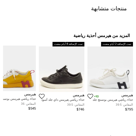
منتجات متشابهة
المزيد من هيرمس أحذية رياضية
تمت الإضافة 2 أيام مضت
تمت الإضافة 8 أيام مضت
هيرمس
هيرمس
هيرمس
10+
حذاء رياضي هيرمس بونسنج
حذاء رياضي هيرمس بونسنج جلد
حذاء رياضي هيرمس داي جلد أسود
شامواه وشبك رمادي/بيج مقا
وشامواه أبيض/بيج برباط مقاس
منخفض من أعلى مقاس 39.5
المقاس:
36
المقاس:
39.5
المقاس:
39.5
41.5
39.5
$545
$746
$795