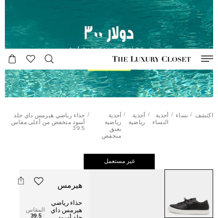
/
/
/
/
/
اكتشف
نساء
أحذية
أحذية
أحذية
حذاء رياضي هيرمس داي جلد
النساء
رياضية
رياضية
أسود منخفض من أعلى مقاس
39.5
بعنق
منخفض
غير مستعمل
هيرمس
حذاء رياضي
المقاس
هيرمس داي
39.5
:
جلد أسود