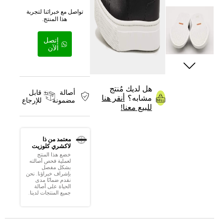
تواصل مع خبرائنا لتجربة
هذا المنتج.
إتصل
الآن
هل لديك مُنتج
أصالة
قابل
مشابه؟
أنقر هنا
مضمونة
للإرجاع
للبيع معنا!
معتمد من ذا
لاكشري كلوزيت
خضع هذا المنتج
لعملية فحص أصالته
بشكل مفصل
بإشراف خبراؤنا. نحن
نقدم ضمانًا مدى
الحياة على أصالة
جميع المنتجات لدينا.