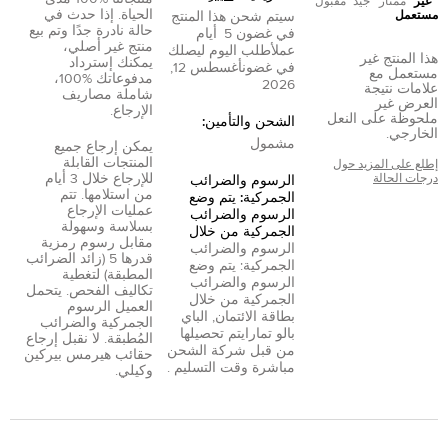
غير
ممتاز
جيد
مقبول
الحياة. إذا حدث في
مستعمل
سيتم شحن هذا المنتج
حالة نادرة جدًا وتم بيع
في غضون
5
أيام
منتج غير أصلي،
عمل
أطلب اليوم ليصلك
هذا المنتج غير
يمكنك إسترداد
في غضون
أغسطس 12,
مستعمل مع
مدفوعاتك %100،
2026
علامات نتيجة
شاملة مصاريف
العرض غير
الإرجاع.
ملحوظة على النعل
الشحن والتأمين:
الخارجي.
مشمول
يمكن إرجاع جميع
المنتجات القابلة
إطلع على المزيد حول
للإرجاع خلال 3 أيام
درجات الحالة
الرسوم والضرائب
من استلامها. تتم
الجمركية: يتم وضع
عمليات الإرجاع
الرسوم والضرائب
بسلاسة وسهولة
الجمركية من خلال
مقابل رسوم رمزية
الرسوم والضرائب
قدرها 5 (زائد الضرائب
الجمركية: يتم وضع
المطبقة) لتغطية
الرسوم والضرائب
تكاليف الفحص. يتحمل
الجمركية من خلال
العميل الرسوم
بطاقة الائتمان
,
الباي
الجمركية والضرائب
بال
و
تمارا
يتم تحصيلها
المُطبقة. لا نقبل إرجاع
من قبل شركة الشحن
حقائب هيرمس بيركين
مباشرة وقت التسليم .
وكيلي.