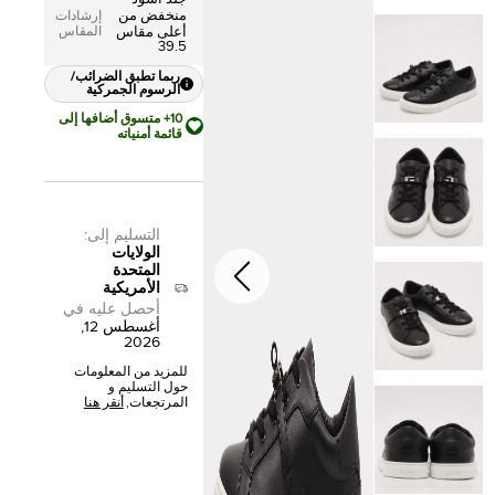
منخفض من
إرشادات
المقاس
أعلى مقاس
39.5
ربما تطبق الضرائب/
الرسوم الجمركية
10+ متسوق أضافها إلى
قائمة أمنياته
التسليم إلى
:
الولايات
المتحدة
الأمريكية
أحصل عليه في
أغسطس 12,
2026
للمزيد من المعلومات
حول التسليم و
المرتجعات,
أنقر هنا