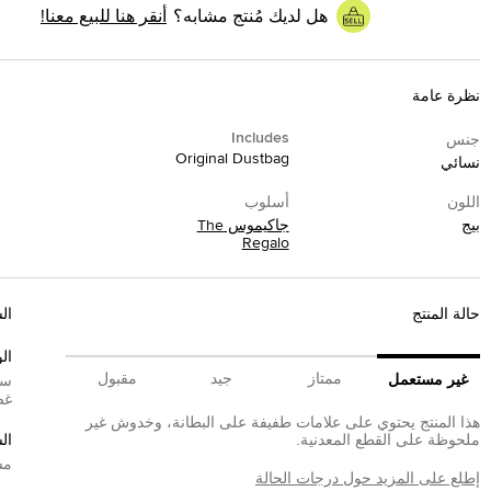
هل لديك مُنتج مشابه؟
أنقر هنا للبيع معنا!
نظرة عامة
Includes
جنس
Original Dustbag
نسائي
اللون
أسلوب
بيج
جاكيموس The
Regalo
حالة المنتج
ال
الو
ممتاز
جيد
مقبول
غير مستعمل
سي
غض
هذا المنتج يحتوي على علامات طفيفة على البطانة، وخدوش غير
ملحوظة على القطع المعدنية.
ال
مش
إطلع على المزيد حول درجات الحالة