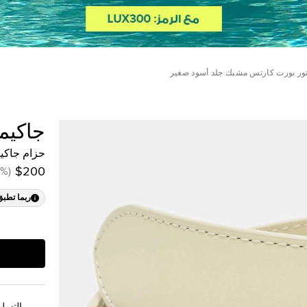
تور بورت كارتس مشبك جلد أسود صغير
جاكي
حزام جاكي
%
(
$200
ربما تطبق