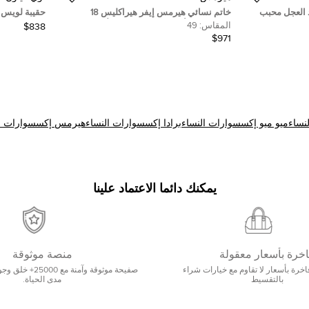
 العجل محبب
خاتم نسائي هيرمس إيفر هيراكليس 18
حقيبة لويس ف
قيراط ذهب أبيض مقاس الاتحاد الأوروبي 49
إبيني قماش 
المقاس:
49
$838
$971
نساء
ميو ميو إكسسوارات النساء
برادا إكسسوارات النساء
هيرمس إكسسوارات ال
يمكنك دائما الاعتماد علينا
خرة بأسعار معقولة
منصة موثوقة
خرة بأسعار لا تقاوم مع خيارات شراء
صفيحة موثوقة وآمنة م
بالتقسيط
مدى الحياة.