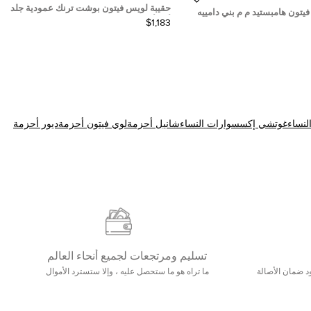
حقيبة لويس فيتون بوشت ترنك عمودية جلد
يتون هامبستيد م م بني دامييه
أبي أسود وردي فيروزي كتف
$1,183
للكتف
نساء
غوتشي إكسسوارات النساء
شانيل أحزمة
لوي فيتون أحزمة
ديور أحزمة
تسليم ومرتجعات لجميع أنحاء العالم
ع 25000+ خلق وجود ضمان الأصالة
ما تراه هو ما ستحصل عليه ، وإلا ستسترد الأموال