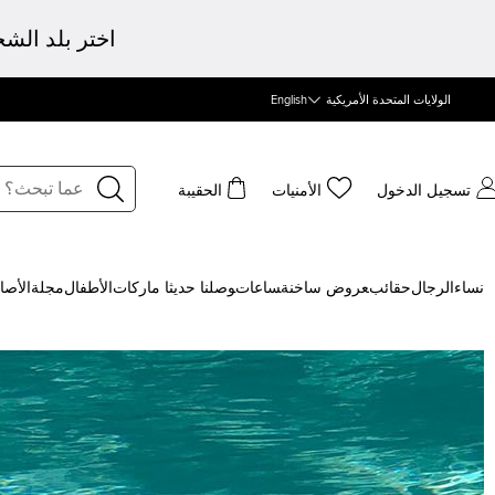
اختر بلد الش
الولايات المتحدة الأمريكية
English
تسجيل الدخول
الأمنيات
الحقيبة
نساء
الرجال
حقائب
‍عروض ساخنة
‍ساعات
‍وصلنا حديثا
‍ ماركات
الأطفال
مجلة
الأصا