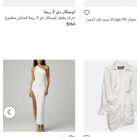
اوسكار دي لا رينتا
حزام بقفل أوسكار دي لا رينتا قماش مطبوع
حزام فالنتينو شعار VLogo 95 سم جلد أحمر/
أزرق/أبيض مقاس صغير
$164
لعكس
جاكيموس