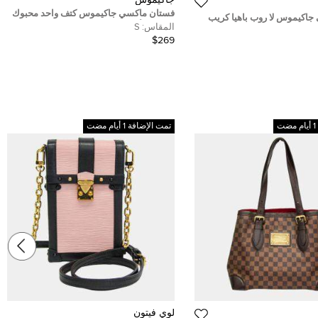
فستان ماكسي جاكيموس كتف واحد محبوك
جاكيموس لا روب باهيا كريب
مطاطي أبيض مقاس صغير
المقاس:
S
توسط - ميديم
$269
تمت الإضافة 1 أيام مضت
لوي فيتون