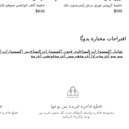
حقيبة كروس توري برش إيمرسون جلد
حقيبة كتف غوتشي سوهو جلد
سفينو أسود قابلة للتحويل
أسود صغيرة
$838
$199
اقتراحات مختارة يدويًّا
شانيل إكسسوارات النساء
لوي فيتون إكسسوارات النساء
ديور إكسسوارات ال
ميو ميو أحزمة
برادا أحزمة
هيرمس أحزمة
غوتشي أحزمة
قطع فاخرة فريدة من نوعها
فا
مجموعة فاخرة واسعة النطاق حيث كل عنصر فريد من
قطع فاخرة فا
نوعه والأزياء الراقية