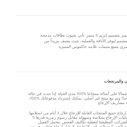
حزام جاكموس هذا مصنوع من جلد أسود ناعم ويتميز بتصميم إبزيم S مميز. تأتي بجيوب بطاقات مدمجة
مم ليوفر الأناقة والعملية، حيث يضيف مزيداً من
ر عصري يتمتع بسمات علامة جاكموس المميزة.
ن والمرتجعات
نقدم ضمانًا على أصالة منتجاتنا %100 مدى الحياة. إذا حدث في حالة
نادرة جدًا وتم بيع منتج غير أصلي، يمكنك إسترداد مدفوعاتك %100،
 مصاريف الإرجاع.
يمكن إرجاع جميع المنتجات القابلة للإرجاع خلال 3 أيام من استلامها.
تتم عمليات الإرجاع بسلاسة وسهولة مقابل رسوم رمزية قدرها 5
الضرائب المطبقة) لتغطية تكاليف الفحص. يتحمل العميل
 الجمركية والضرائب المُطبقة. لا نقبل إرجاع حقائب هيرمس