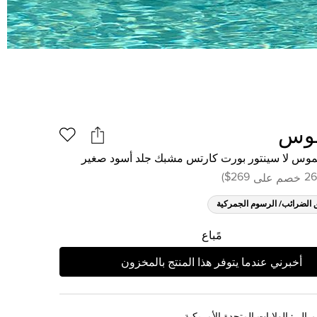
موس
موس لا سينتور بورت كارتس مشبك جلد أسود صغير
)
$269
26
خصم على
 الضرائب/ الرسوم الجمركية
مًباع
أخبرني عندما يتوفر هذا المنتج بالمخزون