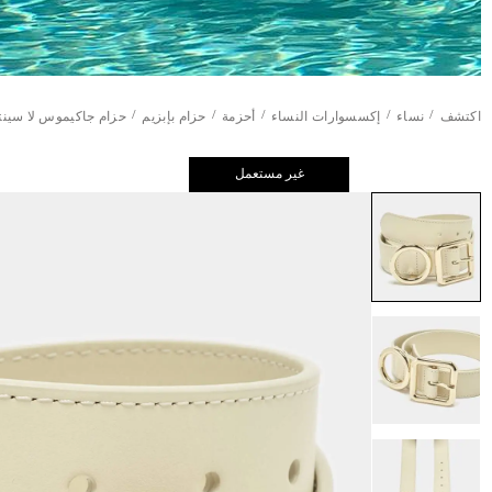
/
/
/
/
/
اكتشف
نساء
إكسسوارات النساء
أحزمة
حزام بإبزيم
حزام جاكيموس لا سين
غير مستعمل