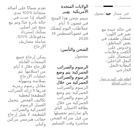
الولايات المتحدة
نقدم ضمانًا على أصالة
الأمريكية
تغيير
منتجاتنا %100 مدى
غير
ممتاز
جيد
مقبول
الحياة. إذا حدث في
مستعمل
سيتم شحن هذا المنتج
حالة نادرة جدًا وتم بيع
في غضون
5
أيام
منتج غير أصلي،
عمل
أطلب اليوم ليصلك
في حالة جيدة مع
يمكنك إسترداد
في غضون
أغسطس 14,
تغير في اللون/
مدفوعاتك %100،
غمقان طفيف في
2026
شاملة مصاريف
بعض المناطق،
الإرجاع.
وخدوش على
الشحن والتأمين:
الكعب وعلامات
مشمول
إستعمال على
يمكن إرجاع جميع
النعل الداخلي/
المنتجات القابلة
البطانة/النعل
للإرجاع خلال 3 أيام
الرسوم والضرائب
الخارجي.
من استلامها. تتم
الجمركية: يتم وضع
عمليات الإرجاع
الرسوم والضرائب
إطلع على المزيد حول
بسلاسة وسهولة
الجمركية من خلال
درجات الحالة
مقابل رسوم رمزية
الرسوم والضرائب
قدرها 5 (زائد الضرائب
الجمركية: يتم وضع
المطبقة) لتغطية
الرسوم والضرائب
تكاليف الفحص. يتحمل
الجمركية من خلال
العميل الرسوم
بطاقة الائتمان
,
الباي
الجمركية والضرائب
بال
و
تمارا
يتم تحصيلها
المُطبقة. لا نقبل إرجاع
من قبل شركة الشحن
حقائب هيرمس بيركين
مباشرة وقت التسليم .
وكيلي.