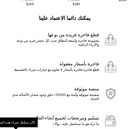
$264
العنق مقاس صغير
الوردي مقاس متوسط (ميديوم
$209
$280
يمكنك دائما الاعتماد علينا
قطع فاخرة فريدة من نوعها
مجموعة فاخرة واسعة النطاق حيث كل عنصر فريد من نوعه
والأزياء الراقية
فاخرة بأسعار معقولة
قطع فاخرة فاخرة بأسعار لا تقاوم مع خيارات شراء بالتقسيط
منصة موثوقة
صفيحة موثوقة وآمنة مع 25000+ خلق وجود ضمان الأصالة مدى
الحياة.
تسليم ومرتجعات لجميع أنحاء العالم
الآن يمكنك شراء هذه الم
ما تراه هو ما ستحصل عليه ، وإلا ستسترد الأموال
ابدأ بالنقر فوق تقديم عرض أو ا