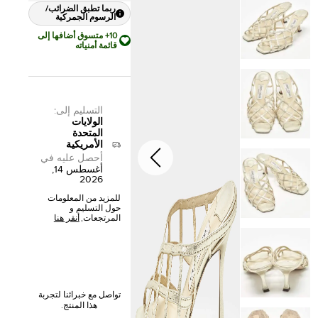
ربما تطبق الضرائب/
الرسوم الجمركية
10+ متسوق أضافها إلى
قائمة أمنياته
التسليم إلى
:
الولايات
المتحدة
الأمريكية
أحصل عليه في
أغسطس 14,
2026
للمزيد من المعلومات
حول التسليم و
المرتجعات,
أنقر هنا
تواصل مع خبرائنا لتجربة
هذا المنتج.