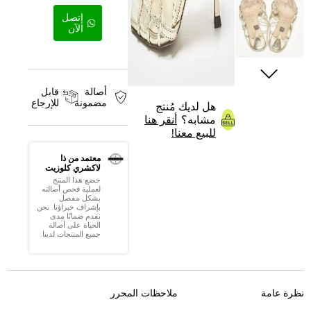
إتصل
الآن
أصالة
قابل
مضمونة
للإرجاع
هل لديك مُنتج
مشابه؟
أنقر هنا
للبيع معنا!
معتمد من ذا
لاكشري كلوزيت
خضع هذا المنتج
لعملية فحص أصالته
بشكل مفصل
بإشراف خبراؤنا. نحن
نقدم ضمانًا مدى
الحياة على أصالة
جميع المنتجات لدينا.
نظرة عامة
ملاحظات المحرر