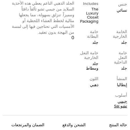
الجلد الذهبي الناعم يعطي هذه الأحذية
Includes
جنس
The
السلايد من جيمي تشو تألقاً دافئاً
نسائي
Luxury
ومميزاً. تنزلق بسهولة، مما يجعلها
Closet
مثالية لخطط العشاء اللحظية أو
Packaging
الأمسيات التي تحتاجين فيها إلى لمسة
الخامة
خامة
من البهجة بدون تعقيد.
الخارجية
البطانة
0
جلد
جلد
خامة
خامة النعل
النعل
الخارجية
الداخلية
جلد
جلد
ومطاط
المنشأ
اللون
إيطاليا
ذهبي
أسلوب
جيمي
تشو Sai
حالة المنتج
الشحن والدفع
الضمان والمرتجعات