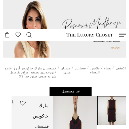
/
/
/
/
/
اكتشف
نساء
ملابس
فساتين
فستان
فسستان مارك جاكوبس أزرق غامق
النساء
ميني
/ بورجوندي بطبعة أوراق تفاصيل
شرابة صوف ضيق جداً XS
غير مستعمل
مارك
جاكوبس
فسستان