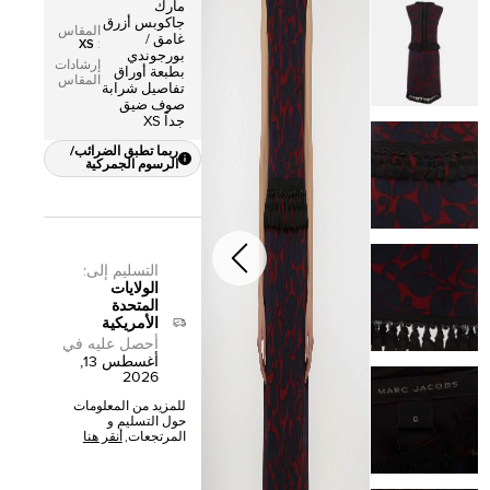
مارك
جاكوبس أزرق
المقاس
غامق /
XS
:
بورجوندي
إرشادات
بطبعة أوراق
المقاس
تفاصيل شرابة
صوف ضيق
جداً XS
ربما تطبق الضرائب/
الرسوم الجمركية
التسليم إلى
:
الولايات
المتحدة
الأمريكية
أحصل عليه في
أغسطس 13,
2026
للمزيد من المعلومات
حول التسليم و
المرتجعات,
أنقر هنا