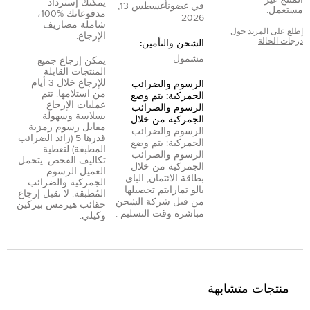
يمكنك إسترداد
في غضون
أغسطس 13,
مستعمل.
مدفوعاتك %100،
2026
شاملة مصاريف
إطلع على المزيد حول
الإرجاع.
درجات الحالة
الشحن والتأمين:
مشمول
يمكن إرجاع جميع
المنتجات القابلة
للإرجاع خلال 3 أيام
الرسوم والضرائب
من استلامها. تتم
الجمركية: يتم وضع
عمليات الإرجاع
الرسوم والضرائب
بسلاسة وسهولة
الجمركية من خلال
مقابل رسوم رمزية
الرسوم والضرائب
قدرها 5 (زائد الضرائب
الجمركية: يتم وضع
المطبقة) لتغطية
الرسوم والضرائب
تكاليف الفحص. يتحمل
الجمركية من خلال
العميل الرسوم
بطاقة الائتمان
,
الباي
الجمركية والضرائب
بال
و
تمارا
يتم تحصيلها
المُطبقة. لا نقبل إرجاع
من قبل شركة الشحن
حقائب هيرمس بيركين
مباشرة وقت التسليم .
وكيلي.
منتجات متشابهة