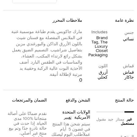
نظرة عامة
ملاحظات المحرر
مارك جاكوبس يقدم طباعة موسمية غنية
Includes
جنس
Brand
في الملابس المفصلة مع فستان شيث
نسائي
Tag, The
باللون الأزرق الداكن والبورغندي مزين
Luxury
بتفاصيل شراشيب. التصميم الضيق يعمل
Closet
Packaging
بشكل رائع لارتداء المكتب، العشاء،
والمناسبات في الطقس البارد. أضف
قماش
اللون
الأحذية البوت عالية الركبة وحقيبة يد
قماش
أزرق
مرتبة لإطلالة أنيقة.
جاكار
كحلي
0
حالة المنتج
الشحن والدفع
الضمان والمرتجعات
الولايات المتحدة
نقدم ضمانًا على أصالة
الأمريكية
تغيير
منتجاتنا %100 مدى
غير
ممتاز
جيد
مقبول
الحياة. إذا حدث في
مستعمل
سيتم شحن هذا المنتج
حالة نادرة جدًا وتم بيع
في غضون
5
أيام
منتج غير أصلي،
عمل
أطلب اليوم ليصلك
المنتج غير