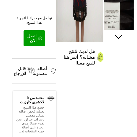
تواصل مع خبرائنا لتجربة
هذا المنتج.
إتصل
الآن
هل لديك مُنتج
مشابه؟
أنقر هنا
للبيع معنا!
أصالة
قابل
مضمونة
للإرجاع
معتمد من ذا
لاكشري كلوزيت
خضع هذا المنتج
لعملية فحص أصالته
بشكل مفصل
بإشراف خبراؤنا. نحن
نقدم ضمانًا مدى
الحياة على أصالة
جميع المنتجات لدينا.