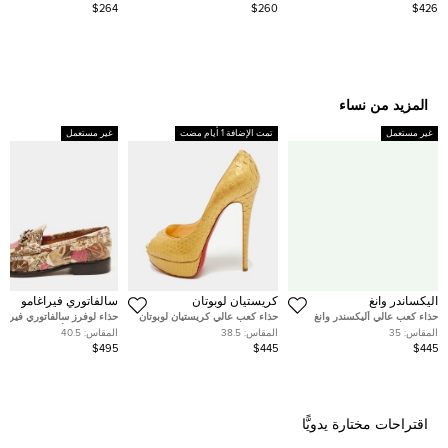
جلد مبطنة ماجنتا
رمادي
سناب شوت جلد سفينو أبيض
$264
$260
$426
للكاميرا
المزيد من نساء
غير مستعمل
تمت الإضافة 1 أيام مضت
غير مستعمل
اليكساندر وانغ
كريستيان لوبوتان
سالفاتوري فيراغامو
حذاء كعب عالي أليكسندر وانغ
حذاء كعب عالي كريستيان لوبوتان
حذاء لوفرز سالفاتوري فيراغا
دلفين مرصع بالكريستال ساتان
فيري بريفي جلد ثعبان ذهبي نعل
غانشيني جلد أسود مقاس 41
المقاس:
35
المقاس:
38.5
المقاس:
40.5
أسود مقاس 35
سميك مقدمة مفتوحة مقاس 38.5
$495
$445
$445
اقتراحات مختارة يدويًّا