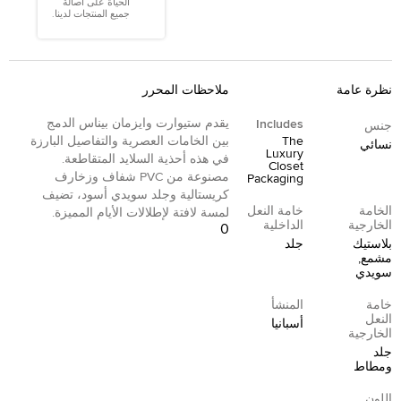
الحياة على أصالة
جميع المنتجات لدينا.
نظرة عامة
ملاحظات المحرر
يقدم ستيوارت وايزمان بيناس الدمج
Includes
جنس
The
بين الخامات العصرية والتفاصيل البارزة
نسائي
Luxury
في هذه أحذية السلايد المتقاطعة.
Closet
مصنوعة من PVC شفاف وزخارف
Packaging
كريستالية وجلد سويدي أسود، تضيف
الخامة
خامة النعل
لمسة لافتة لإطلالات الأيام المميزة.
الخارجية
الداخلية
0
بلاستيك
جلد
مشمع,
سويدي
خامة
المنشأ
النعل
أسبانيا
الخارجية
جلد
ومطاط
اللون