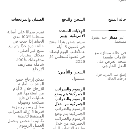
حالة المنتج
الشحن والدفع
الضمان والمرتجعات
الولايات المتحدة
نقدم ضمانًا على أصالة
الأمريكية
تغيير
منتجاتنا %100 مدى
غير
ممتاز
جيد
مقبول
الحياة. إذا حدث في
مستعمل
سيتم شحن هذا المنتج
حالة نادرة جدًا وتم بيع
في غضون
5
أيام
منتج غير أصلي،
عمل
أطلب اليوم ليصلك
في حالة ممتازة مع
يمكنك إسترداد
في غضون
أغسطس 14,
علامات طفيفة
مدفوعاتك %100،
نتيجة العرض على
2026
شاملة مصاريف
النعل الخارجي.
الإرجاع.
الشحن والتأمين:
إطلع على المزيد حول
مشمول
درجات الحالة
يمكن إرجاع جميع
المنتجات القابلة
للإرجاع خلال 3 أيام
الرسوم والضرائب
من استلامها. تتم
الجمركية: يتم وضع
عمليات الإرجاع
الرسوم والضرائب
بسلاسة وسهولة
الجمركية من خلال
مقابل رسوم رمزية
الرسوم والضرائب
قدرها 5 (زائد الضرائب
الجمركية: يتم وضع
المطبقة) لتغطية
الرسوم والضرائب
تكاليف الفحص. يتحمل
الجمركية من خلال
العميل الرسوم
بطاقة الائتمان
,
الباي