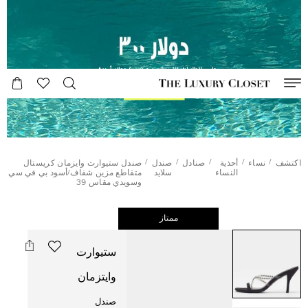
/
/
/
/
/
اكتشف
نساء
أحذية
صنادل
صندل
صندل ستيوارت وايزمان كريستال
النساء
سلايد
متقاطع مزين شفاف/أسود بي في سي
وسويدي مقاس 39
ممتاز
ستيوارت
وايتزمان
صندل