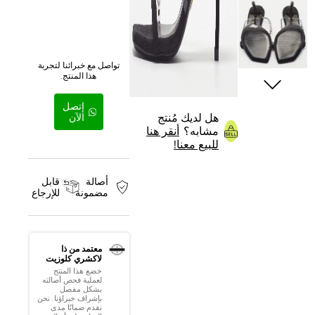
تواصل مع خبرائنا لتجربة
هذا المنتج.
إتصل
هل لديك مُنتج
الآن
مشابه؟
أنقر هنا
للبيع معنا!
أصالة
قابل
مضمونة
للإرجاع
معتمد من ذا
لاكشري كلوزيت
خضع هذا المنتج
لعملية فحص أصالته
بشكل مفصل
بإشراف خبراؤنا. نحن
نقدم ضمانًا مدى