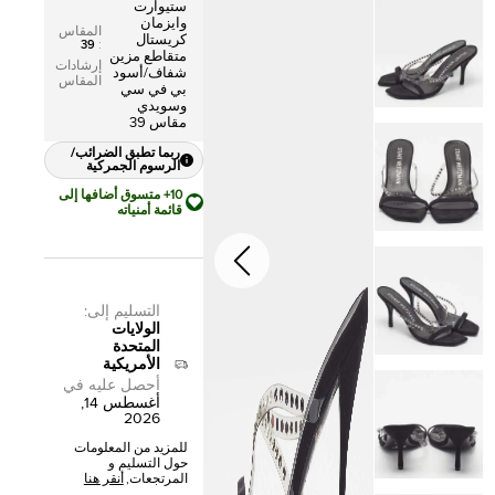
ستيوارت
وايزمان
المقاس
كريستال
39
:
متقاطع مزين
إرشادات
شفاف/أسود
المقاس
بي في سي
وسويدي
مقاس 39
ربما تطبق الضرائب/
الرسوم الجمركية
10+ متسوق أضافها إلى
قائمة أمنياته
التسليم إلى
:
الولايات
المتحدة
الأمريكية
أحصل عليه في
أغسطس 14,
2026
للمزيد من المعلومات
حول التسليم و
المرتجعات,
أنقر هنا