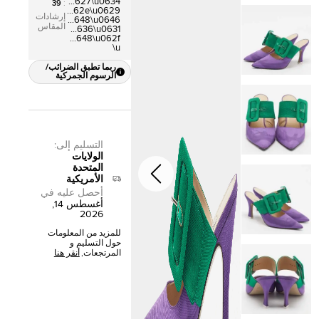
\u0642\u0645\u0627\u0634
39
:
\u0646\u0633\u062e\u0629
إرشادات
7\u0644\u0644\u0648\u0646
المقاس
4\u0623\u062e\u0636\u0631
\u0645\u0632\u0648\u062f
\u
ربما تطبق الضرائب/
الرسوم الجمركية
التسليم إلى
:
الولايات
المتحدة
الأمريكية
أحصل عليه في
أغسطس 14,
2026
للمزيد من المعلومات
حول التسليم و
المرتجعات,
أنقر هنا