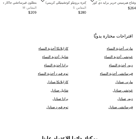
وشاح هيرميس حرير برايد دي كور
كنزة برونيلو كوتشينيللي كريمي/
بنطلون فيرساتشي جاكار صو
متعدد الألوان
أسود بخطوط ترتر مفتوحة عند
واسع بكامل تصميم الشعار با
المقاس:
S
المقاس:
M
$264
العنق مقاس صغير
الوردي مقاس متوسط (ميديوم
$209
$280
اقتراحات مختارة يدويًّا
مارني أحذية النساء
كازابلانكا أحذية النساء
غوتشي أحذية النساء
شانيل أحذية النساء
ديور أحذية النساء
برادا أحذية النساء
فيرساتشي أحذية النساء
توم فورد أحذية النساء
مارني صنادل
كازابلانكا صنادل
غوتشي صنادل
شانيل صنادل
ديور صنادل
برادا صنادل
فيرساتشي صنادل
توم فورد صنادل
يمكنك دائما الاعتماد علينا