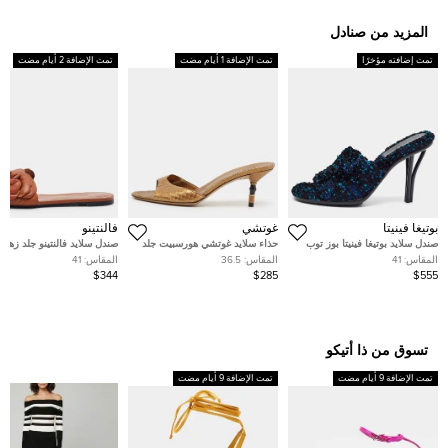
المزيد من صنادل
تمت إضافته مؤخرًا
تمت الإضافة 1 أيام مضت
تمت الإضافة 2 أيام مضت
بوتيغا فينيتا
غوتشي
فالنتينو
صندل سلايد بوتيغا فينيتا بوز توب
حذاء سلايد غوتشي هورسبيت جلد
صندل سلايد فالنتينو جلد زهر
ملون تويد مقاس 41
غوتشيسيما بني داكن مقدمة
فوشيا بالشعار مقاس 37.5
المقاس:
41
المقاس:
36.5
المقاس:
41
مفتوحة مقاس 38
$344
$285
$555
تسوق من ذا أتيكو
تمت الإضافة 9 أيام مضت
تمت الإضافة 9 أيام مضت