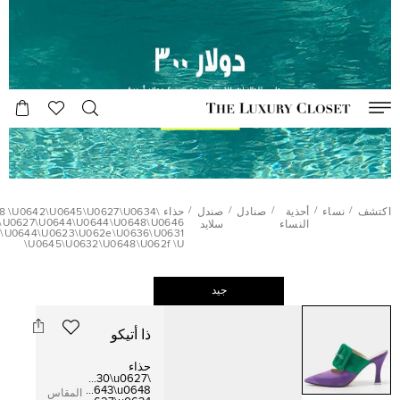
/
/
/
/
/
اكتشف
نساء
أحذية
صنادل
صندل
حذاء \0642\u0645\u0627\u0634
\u0627\u0644\u0644\u0648\u0646
النساء
سلايد
7\u0644\u0623\u062e\u0636\u0631
\u0645\u0632\u0648\u062f \u
جيد
ذا أتيكو
حذاء
\u0630\u0627
3\u062a\u064a\u0643\u0648
المقاس