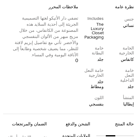
نظرة عامة
ملاحظات المحرر
تضفي دار الأتيكو لغتها التصميمية
Includes
جنس
The
الجريئة إلى أحذية السلايد هذه
نسائي
Luxury
المصنوعة من الكانفاس، من خلال
Closet
مزيج مبهر من الألوان البنفسجي
Packaging
والأخضر. تأتي مع تفاصيل إبزيم لافتة
الخامة
خامة
للنظر، مما يضيف شخصية وطابعاً إلى
الخارجية
البطانة
الأناقة اليومية وفي المساء.
كانفاس
جلد
0
خامة
خامة النعل
النعل
الخارجية
الداخلية
جلد
جلد
ومطاط
المنشأ
اللون
إيطاليا
بنفسجي
حالة المنتج
الشحن والدفع
الضمان والمرتجعات
الولايات المتحدة