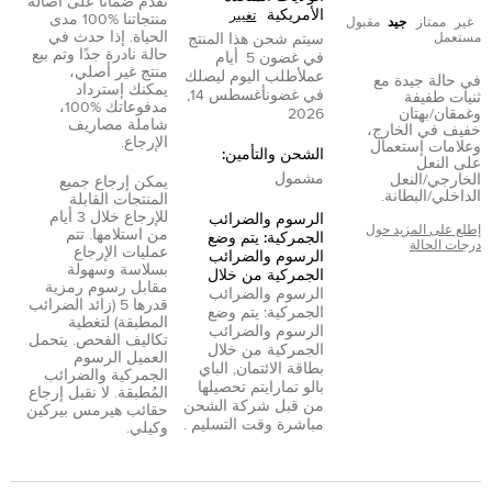
نقدم ضمانًا على أصالة
الأمريكية
تغيير
منتجاتنا %100 مدى
غير
ممتاز
جيد
مقبول
الحياة. إذا حدث في
مستعمل
سيتم شحن هذا المنتج
حالة نادرة جدًا وتم بيع
في غضون
5
أيام
منتج غير أصلي،
عمل
أطلب اليوم ليصلك
في حالة جيدة مع
يمكنك إسترداد
في غضون
أغسطس 14,
ثنيات طفيفة
مدفوعاتك %100،
وغمقان/بهتان
2026
شاملة مصاريف
خفيف في الخارج،
الإرجاع.
وعلامات إستعمال
الشحن والتأمين:
على النعل
مشمول
الخارجي/النعل
يمكن إرجاع جميع
الداخلي/البطانة.
المنتجات القابلة
للإرجاع خلال 3 أيام
الرسوم والضرائب
إطلع على المزيد حول
من استلامها. تتم
الجمركية: يتم وضع
درجات الحالة
عمليات الإرجاع
الرسوم والضرائب
بسلاسة وسهولة
الجمركية من خلال
مقابل رسوم رمزية
الرسوم والضرائب
قدرها 5 (زائد الضرائب
الجمركية: يتم وضع
المطبقة) لتغطية
الرسوم والضرائب
تكاليف الفحص. يتحمل
الجمركية من خلال
العميل الرسوم
بطاقة الائتمان
,
الباي
الجمركية والضرائب
بال
و
تمارا
يتم تحصيلها
المُطبقة. لا نقبل إرجاع
من قبل شركة الشحن
حقائب هيرمس بيركين
مباشرة وقت التسليم .
وكيلي.