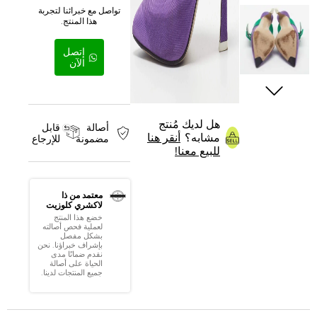
تواصل مع خبرائنا لتجربة
هذا المنتج.
إتصل
الآن
هل لديك مُنتج
أصالة
قابل
مشابه؟
أنقر هنا
مضمونة
للإرجاع
للبيع معنا!
معتمد من ذا
لاكشري كلوزيت
خضع هذا المنتج
لعملية فحص أصالته
بشكل مفصل
بإشراف خبراؤنا. نحن
نقدم ضمانًا مدى
الحياة على أصالة
جميع المنتجات لدينا.