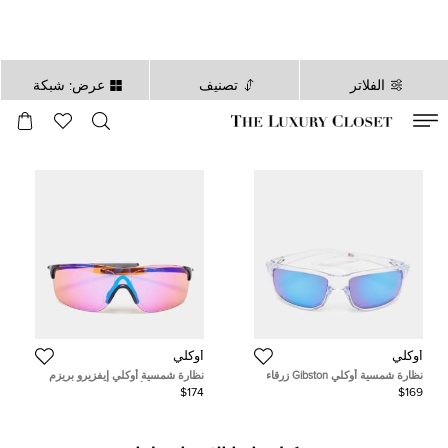
الفلاتر
تصنيف
عرض: شبكة
صالح لغاية
00
day
:
00
ساعة
:
undefined
دقائق
:
00
ثانية
أوكلي
أوكلي
نظارة شمسية أوكلي Gibston زرقاء
نظارة شمسية أوكلي إيفزيرو بريزم
مربعة Prizm
شيلد برتقالي/أسود
$174
$169