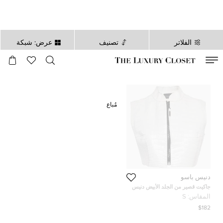
الفلاتر
تصنيف
عرض: شبكة
صالح لغاية
00
day
:
00
ساعة
:
undefined
دقائق
:
00
ثانية
مُباع
دنيس باسو
جاكيت قصير من الجلد الأبيض دنيس
باسو بسحاب مقاس صغير
المقاس:
S
$182