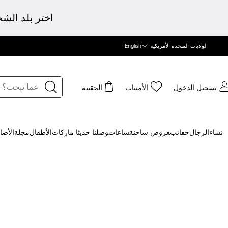
اختر بلد الش
الولايات المتحدة الأمريكية
English
تسجيل الدخول
الأمنيات
الحقيبة
نساء
الرجال
حقائب
‍عروض ساخنة
‍ساعات
‍وصلنا حديثا
‍ ماركات
الأطفال
مجلة
الأصا