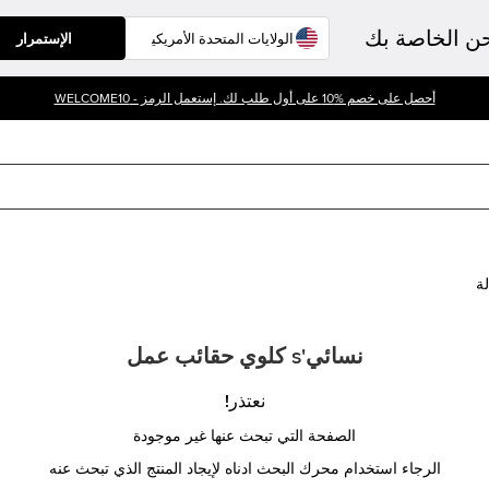
حن الخاصة بك
الإستمرار
أحصل على خصم %10 على أول طلب لك. إستعمل الرمز - WELCOME10
لة
نسائي's كلوي حقائب عمل
نعتذر!
الصفحة التي تبحث عنها غير موجودة
الرجاء استخدام محرك البحث ادناه لإيجاد المنتج الذي تبحث عنه