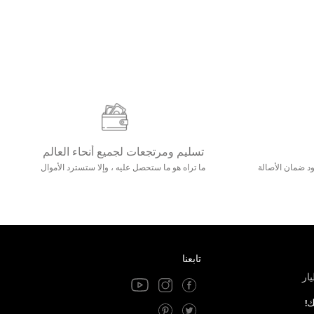
تسليم ومرتجعات لجميع أنحاء العالم
مع 25000+ خلق وجود ضمان الأصالة
ما تراه هو ما ستحصل عليه ، وإلا ستسترد الأموال
تابعنا
ار
ك!