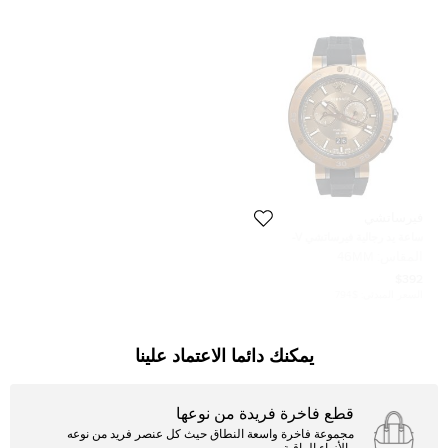
فيرساتشي
ساعة يد رجالية فيرساتشي V-
إكستريم GMT VCN030017 ستانلس
المقاس:
46MM
ستيل مطلي پي ڨي دي ومطاط
برونزية 46 مم
$392
السعر المبدئي:
$794
يمكنك دائما الاعتماد علينا
قطع فاخرة فريدة من نوعها
مجموعة فاخرة واسعة النطاق حيث كل عنصر فريد من نوعه