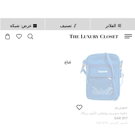
الفلاتر
تصنيف
عرض: شبكة
صالح لغاية
00
day
:
00
ساعة
:
undefined
دقائق
:
00
ثانية
مُباع
سوبريم
حقيبة سوبريم يوتيليتي نايلون زرقاء
817 SAR
السعر المبدئي:
874 SAR