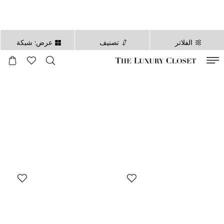
الفلاتر
تصنيف
عرض: شبكة
صالح لغاية
00
day
:
00
ساعة
:
undefined
دقائق
:
00
ثانية
إيف سان لوران
إيف سان لوران
حقيبة ظهر قابلة للتحويل ايف سان
1,153 SAR
لوران جلد سوداء
3,312 SAR
السعر المبدئي:
1,318 SAR