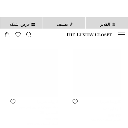
الفلاتر
تصنيف
عرض: شبكة
صالح لغاية
00
day
:
00
ساعة
:
undefined
دقائق
:
00
ثانية
كارولينا هيريرا
كارولينا هيريرا
حذاء سموكينغ جلدي لامع أسود
المقاس:
42
كارولينا هيريرا مقاس 39
المقاس:
39
677 SAR
603 SAR
السعر المبدئي:
1,179 SAR
السعر المبدئي:
1,065 SAR