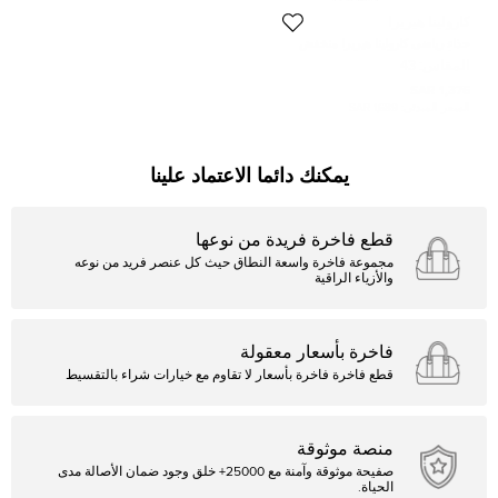
كارولينا هيريرا
حذاء رياضى كارولينا هيريرا منخفض
من أعلى كانفاس وجلد متعدد مقاس
المقاس:
43
43
1,376 SAR
السعر المبدئي:
1,689 SAR
يمكنك دائما الاعتماد علينا
قطع فاخرة فريدة من نوعها
مجموعة فاخرة واسعة النطاق حيث كل عنصر فريد من نوعه
والأزياء الراقية
فاخرة بأسعار معقولة
قطع فاخرة فاخرة بأسعار لا تقاوم مع خيارات شراء بالتقسيط
منصة موثوقة
صفيحة موثوقة وآمنة مع 25000+ خلق وجود ضمان الأصالة مدى
الحياة.