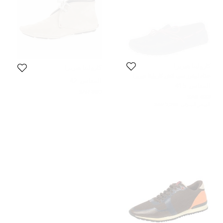
كارولينا هيريرا
كارولينا هيريرا
حذاء لوفرز سي أتش كارولينا هيريرا
المقاس:
42
سويدي وجلد أحمر/أزرق سليب أون
المقاس:
41.5
مقاس 41.5
890 SAR
633 SAR
السعر المبدئي:
2,398 SAR