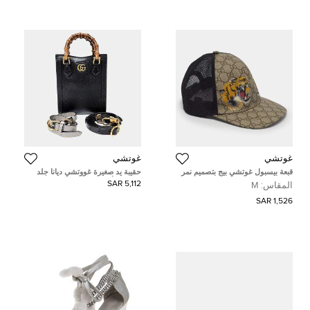
غوتشي
غوتشي
قبعة بيسبول غوتشي بيج بتصميم نمر
حقيبة يد صغيرة غووتشي ديانا جلد
من قماش المونوجرام والشبك مقاس
وخيزران أسود/بني رقم (739079)
5,112 SAR
المقاس:
M
متوسط
1,526 SAR