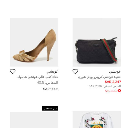
غوتشي
غوتشي
حقيبة غوتشي كروس بودي شيري
حذاء كعب عالي غوتشي شامواه
لاين كانفاس جي جي أسود
مخملي بيج ديرسي مقاس 40.5
2,247 SAR
المقاس:
40.5
السعر المبدئي:
2,597 SAR
1,005 SAR
خفضت مؤخرا
غير مستعمل