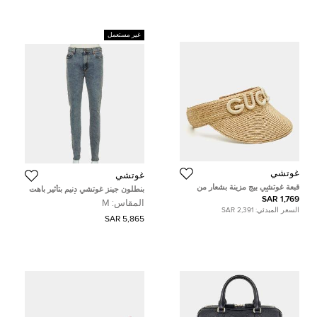
غير مستعمل
غوتشي
غوتشي
قبعة غوتشي بيج مزينة بشعار من
بنطلون جينز غوتشي دنيم بتأثير باهت
القش ستيلّا مقاس 58
مطبوع بشعار الماركة أزرق مقاس
1,769 SAR
المقاس:
M
متوسط (ميديوم)
السعر المبدئي:
2,391 SAR
5,865 SAR