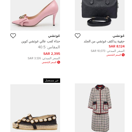
غوتشي
غوتشي
حقيبة يد/كتف غوتشي من الجلد
حذاء كعب عالي غوتشي كوين
الأسود بمقبض علوي GG حجم صغير
مارغريت جلد زهري مقاس 40.5
8,124 SAR
المقاس:
40.5
(815255)
السعر المبدئي:
10,073 SAR
2,395 SAR
السعر المُخفض
السعر المبدئي:
3,126 SAR
السعر المُخفض
غير مستعمل