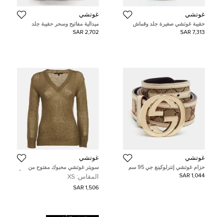
غوتشي
غوتشي
حقيبة غوتشي صغيرة جلد وقماش
ميدالية مفاتيح وسحر حقيبة جلد
كانفاس GG سوبريم لون بيج/عاجي
بورجوندي غوتشي 1955 هورسبيت
2,702 SAR
7,313 SAR
جيني 1961
غوتشي
غوتشي
حزام غوتشي إنترلوكينغ جي 95 سم
سويتر غوتشي محبوك مفتوح من
إبزيم بيج / بني GG كانفاس وجلد
الموهير بلون زيتوني مقاس صغير جداً
1,044 SAR
المقاس:
XS
(إكس سمول)
1,506 SAR