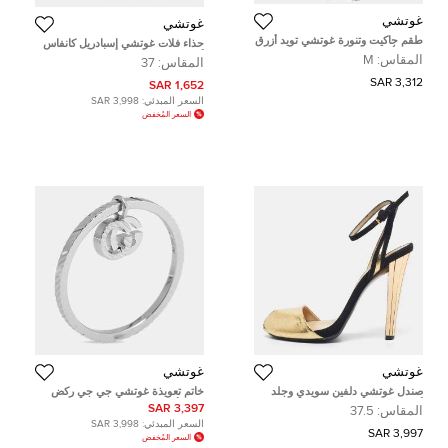
غوتشي
غوتشي
طقم جاكيت وتنورة غوتشي تويد أزرق
حذاء فلات غوتشي إسبادريل كانفاس
كحلي/أبيض مقاس متوسط/كبير -
أسود مزخرف كريستال بيبيتا مقاس
المقاس:
M
المقاس:
37
ميديوم/لارج
41.5
3,312 SAR
1,652 SAR
السعر المبدئي:
3,998 SAR
السعر المُخفض
غوتشي
غوتشي
صندل غوتشي دلفين سويدي وجلد
خاتم تعويذة غوتشي جي جي ركض
أسود-ذهبي بحزام كاحل مقاس 36.5
ذهب أبيض عيار 18 مقاس 51
3,397 SAR
المقاس:
37.5
السعر المبدئي:
3,998 SAR
3,997 SAR
السعر المُخفض