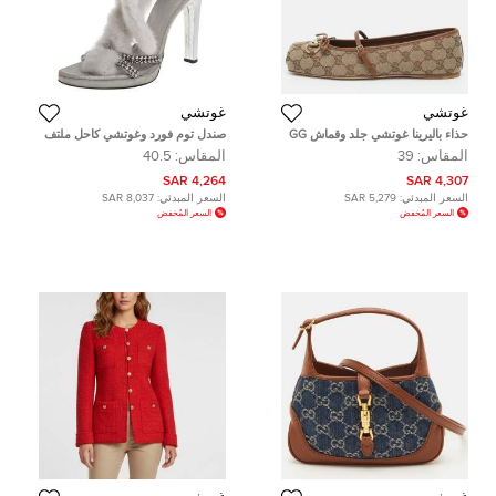
غوتشي
غوتشي
حذاء باليرينا غوتشي جلد وقماش GG
صندل توم فورد وغوتشي كاحل ملتف
بني / بيج بتفصيل هورسبيت مقاس 39
فرو منك وجلد فضي مقاس 40.5
المقاس:
39
المقاس:
40.5
4,264 SAR
4,307 SAR
السعر المبدئي:
5,279 SAR
السعر المبدئي:
8,037 SAR
السعر المُخفض
السعر المُخفض