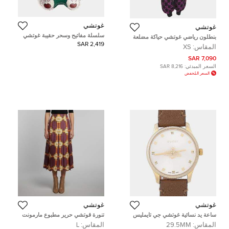
غوتشي
غوتشي
سلسلة مفاتيح وسحر حقيبة غوتشي
بنطلون رياضي غوتشي حياكة مضلعة
بي في سي
سوداء بتطريز GG ترتر مقاس صغير -
2,419 SAR
المقاس:
XS
إكس صغير
7,090 SAR
السعر المبدئي:
8,216 SAR
السعر المُخفض
غوتشي
غوتشي
ساعة يد نسائية غوتشي جي تايمليس
تنورة قوتشي حرير مطبوع مارمونت
YA1265022 ستانلس ستيل مطلية
GG دوبلون هارنس بنفسجي طيات
المقاس:
29.5MM
المقاس:
L
بالذهب متعدد الألوان كوارتز 29.5 مم
مقاس كبير (لارج)