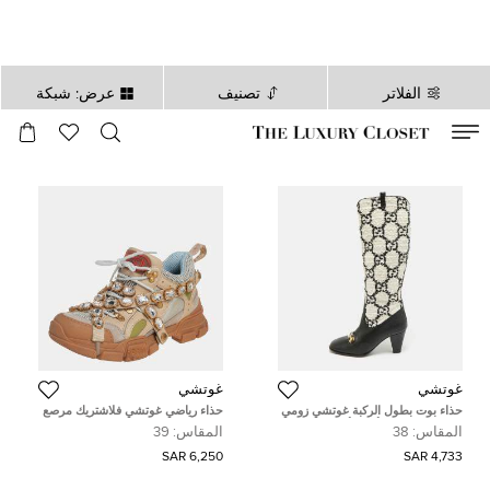
الفلاتر
تصنيف
عرض: شبكة
صالح لغاية
00
day
:
00
ساعة
:
undefined
دقائق
:
00
ثانية
غوتشي
غوتشي
حذاء بوت بطول الركبة غوتشي زومي
حذاء رياضي غوتشي فلاشتريك مرصع
قماش تويد وجلد أسود/أبيض GG
بكريستال قابل للفصل شبك و جلد بيج
المقاس:
38
المقاس:
39
مقاس 38
و رصاصي مقاس 39
6,250 SAR
4,733 SAR