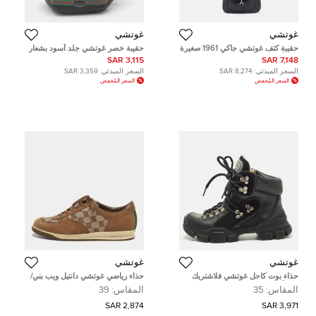
غوتشي
غوتشي
حقيبة كتف غوتشي جاكي 1961 صغيرة
حقيبة خصر غوتشي جلد أسود بشعار
جلد أسود
صغيرة
3,115 SAR
7,148 SAR
السعر المبدئي:
8,274 SAR
السعر المبدئي:
3,359 SAR
السعر المُخفض
السعر المُخفض
غوتشي
غوتشي
حذاء بوت كاحل غوتشي فلاشتريك
حذاء رياضي غوتشي دانتيل ويب بني/
جلد أسود مقاس 35
بيج جي جي كانفاس وجلد مقلوب
المقاس:
35
المقاس:
39
مقاس 39
2,874 SAR
3,971 SAR