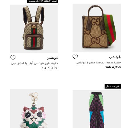
تمت الإضافة 10 أيام مضت
غوتشي
غوتشي
حقيبة يدوية عمودية صغيرة غوتشي
حقيبة ظهر غوتشي أوفيديا قماش جي
جلد وكانفاس جامبو GG بيج/بني
جي سوبرين جلد بيج/إيبوني صغيرة
4,056 SAR
6,838 SAR
غير مستعمل