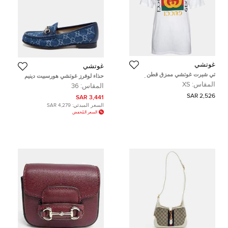
غوتشي
غوتشي
تي شيرت غوتشي ممزق قطن
حذاء لوفرز غوتشي هورسبيت دينيم
مزخرف ومطبوع شعار الماركة أبيض
جي جي جلدي كحلي مقاس 36
المقاس:
XS
المقاس:
36
مقاس صغير جداً ( إكس سمول )
2,526 SAR
3,441 SAR
السعر المبدئي:
4,279 SAR
السعر المُخفض