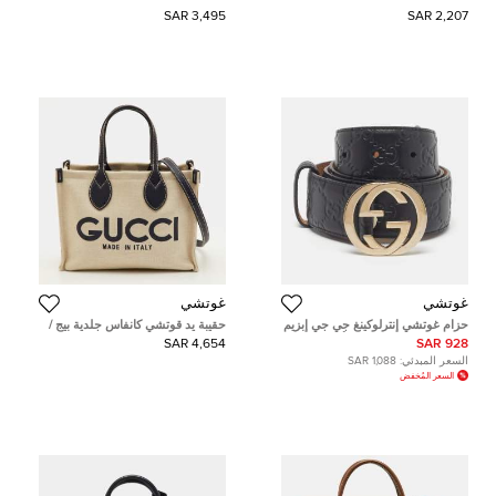
3,495 SAR
2,207 SAR
غوتشي
غوتشي
حزام غوتشي إنترلوكينغ جي جي إبزيم
حقيبة يد قوتشي كانفاس جلدية بيج /
85 سم جلد قوتشي سِما أسود
كحلية إصدار محدود
4,654 SAR
928 SAR
السعر المبدئي:
1,088 SAR
السعر المُخفض