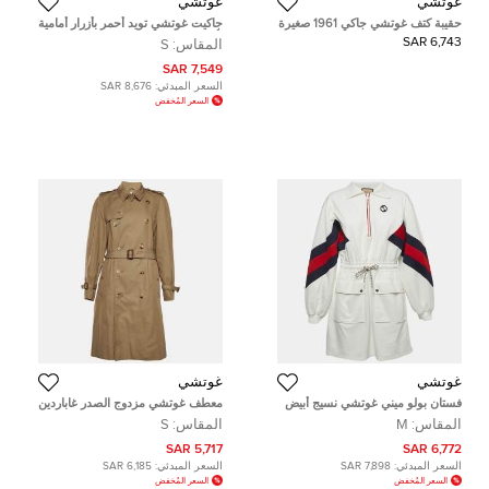
غوتشي
غوتشي
حقيبة كتف غوتشي جاكي 1961 صغيرة
جاكيت غوتشي تويد أحمر بأزرار أمامية
دنيم جي جي أزرق/بني وجلد
بأكمام طويلة مقاس صغير ( سمول )
6,743 SAR
المقاس:
S
7,549 SAR
السعر المبدئي:
8,676 SAR
السعر المُخفض
غوتشي
غوتشي
فستان بولو ميني غوتشي نسيج أبيض
معطف غوتشي مزدوج الصدر غاباردين
مزين بشبكة جي متشابكة (ميديم)
بتفاصيل نمر مرصع بلون بيج مقاس
المقاس:
M
المقاس:
S
صغير (سمول)
5,717 SAR
6,772 SAR
السعر المبدئي:
7,898 SAR
السعر المبدئي:
6,185 SAR
السعر المُخفض
السعر المُخفض