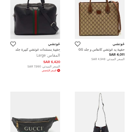
غوتشي
غوتشي
حقيبة يد غوتشي كانفاس و جلد GG
حقيبة مستندات غوتشي كبيرة جلد
سوبريم بنية / بيج متشابكة صغيرة رترو
أسود أوفيديا
4,011 SAR
المقاس:
Large
السعر المبدئي:
4,948 SAR
6,420 SAR
السعر المبدئي:
7,990 SAR
السعر المُخفض