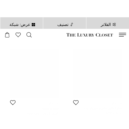
الفلاتر
تصنيف
عرض: شبكة
صالح لغاية
00
day
:
00
ساعة
:
undefined
دقائق
:
00
ثانية
مالبري
مالبري
حقيبة ظهر مالبري بايزوتر جلد
3,242 SAR
بورجوندي
2,632 SAR
السعر المبدئي:
5,917 SAR