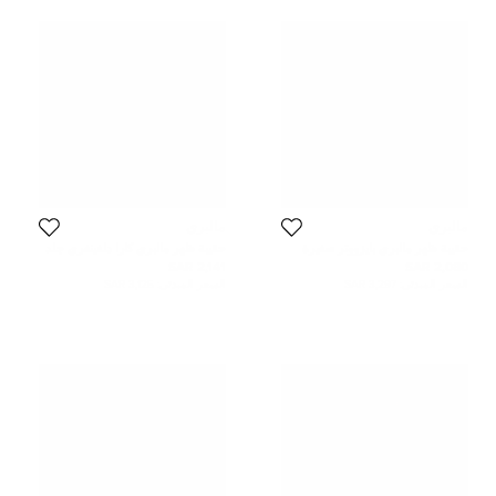
مالبري
مالبري
حقيبة ظهر مالبري بايزووتر صغيرة
حقيبة ظهر مالبري كارا دلفينغري جلد
جلد بيج
مبطنة بنية
2,141 SAR
2,080 SAR
السعر المبدئي:
3,297 SAR
السعر المبدئي:
3,125 SAR