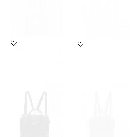
مالبري
مالبري
حقيبة يد ظهر مالبري كيرا ديليفينغني
حقيبة يد للظهر مالبري كارا ديليفينغن
صغيرة جلد سوداء
ميني جلد طباعة كامو زرقاء داكنة
المقاس:
XS
3,356 SAR
السعر المبدئي:
6,201 SAR
3,879 SAR
السعر المبدئي:
4,507 SAR
غير مستعمل
غير مستعمل