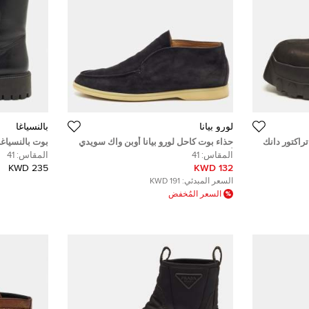
لورو بيانا
ب‍‍النسياغا
راكتور دانك
حذاء بوت كاحل لورو بيانا أوبن واك سويدي
بوت بالنسياغ
أسود مقاس 41
بورجوندي مقاس 
المقاس:
41
المقاس:
41
235 KWD
132 KWD
السعر المبدئي:
191 KWD
السعر المُخفض