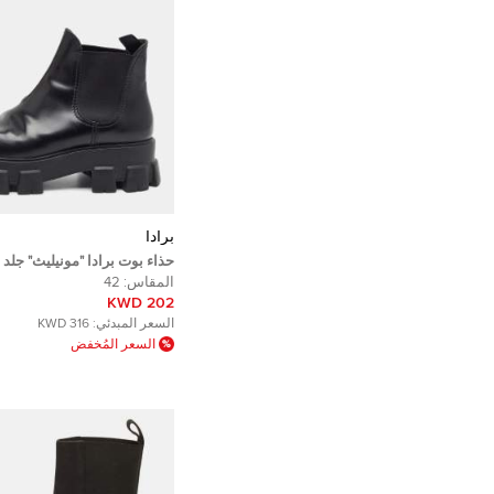
برادا
حذاء بوت برادا "مونيليث" جل
42
المقاس:
42
202 KWD
السعر المبدئي:
316 KWD
السعر المُخفض