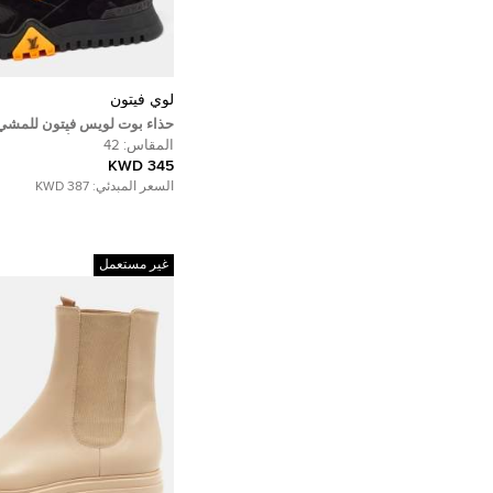
لوي فيتون
حذاء بوت لويس فيتون للمشي
وقماشي برتقالي/أسود مقاس 42
المقاس:
42
345 KWD
السعر المبدئي:
387 KWD
غير مستعمل