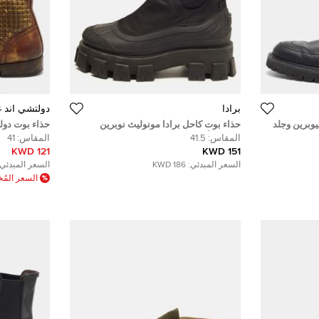
برادا
دولتشي أند غا
يوبرين وجلد
حذاء بوت كاحل برادا مونوليث نوبرين
حذاء بوت دولت
اس 43
ومطاط أسود مقاس 41.5
مرصع جلد بني
المقاس:
41.5
المقاس:
41
121 KWD
151 KWD
السعر المبدئي:
186 KWD
السعر المبدئي:
السعر الم