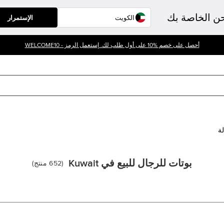
حن الخاصة بك
الإستمرار
أحصل على خصم %10 على أول طلب لك. إستعمل الرمز - WELCOME10
لة
بوتات للرجال للبيع في Kuwait
(
652
منتج
)