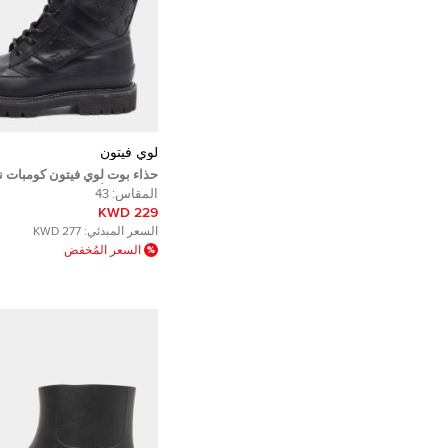
لوي فيتون
حذاء بوت لوي فيتون كومبات ن
مونوغرام أسود منظر طبيعي مق
المقاس:
43
229 KWD
السعر المبدئي:
277 KWD
السعر المُخفض