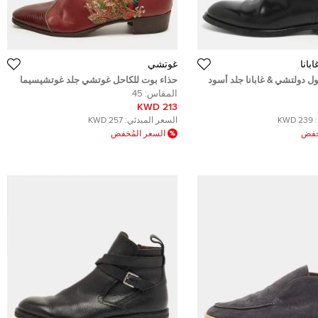
بانا
غوتشي
ل دولتشي & غابانا جلد أسود
حذاء بوت للكاحل غوتشي جلد غوتشيسيما
بني مقاس 44
المقاس:
45
213 KWD
239 KWD
السعر المبدئي:
257 KWD
ُخفض
السعر المُخفض