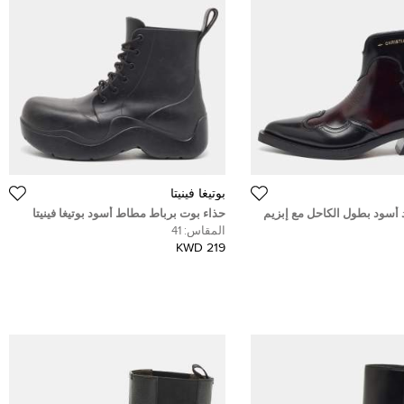
بوتيغا فينيتا
 أسود بطول الكاحل مع إبزيم
حذاء بوت برباط مطاط أسود بوتيغا فينيتا
4
مقاس 41
المقاس:
41
219 KWD