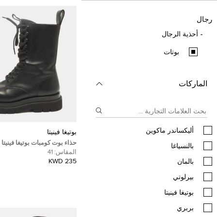
رجال
أحذية الرجال
بوتات
الماركات
أليكساندر ماكوين
بوتيغا فينيتا
حذاء بوت كومبات بوتيغا فينيتا
ب‍‍النسياغا
مقاس 40
المقاس:
41
235 KWD
بالمان
بيرلوتي
بوتيغا فينيتا
بربري