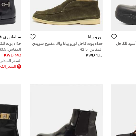
لورو بيانا
سالفاتوري في
أسود للكاحل
حذاء بوت كاحل لورو بيانا واك مفتوح سويدي
حذاء بوت للك
أزرق مقاس 41
تشيلسي جلد أز
المقاس:
42.5
المقاس:
43.5
143 KWD
193 KWD
السعر المبدئي:
السعر الم