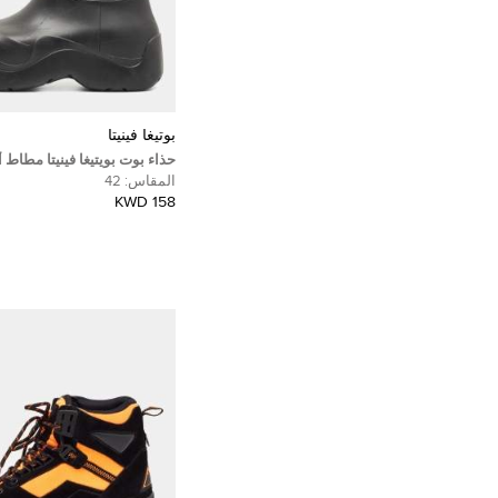
بوتيغا فينيتا
حذاء بوت بويتيغا فينيتا مطاط 
مقاس 42
المقاس:
42
158 KWD