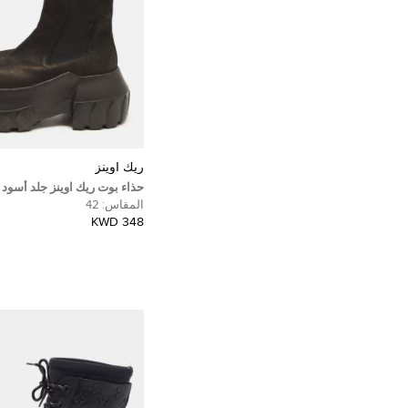
ريك اوينز
حذاء بوت ريك اوينز جلد أسود ت
مقاس 41
المقاس:
42
348 KWD