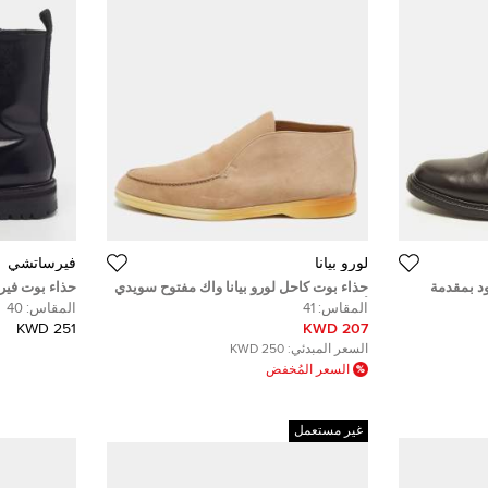
لورو بيانا
فيرساتشي
 الأسود بمقدمة
حذاء بوت كاحل لورو بيانا واك مفتوح سويدي
حذاء بوت في
أزرق مقاس 41
سويدي وجلد ب
المقاس:
41
المقاس:
40
251 KWD
207 KWD
السعر المبدئي:
250 KWD
السعر المُخفض
غير مستعمل