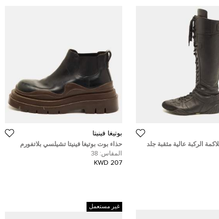
بوتيغا فينيتا
اكمة الركبة عالية مثقبة جلد
حذاء بوت بوتيغا فينيتا تشيلسي بلاتفورم
مقاس 41
للكاحل جلد أسود مقاس 38
المقاس:
38
207 KWD
غير مستعمل