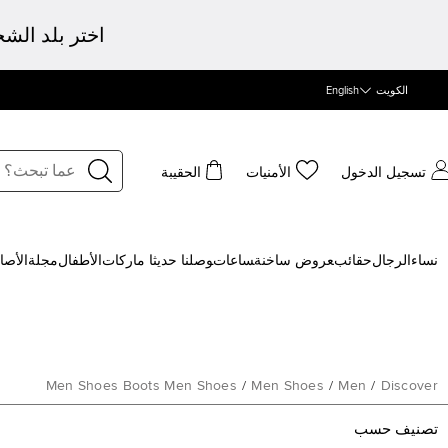
اختر بلد الش
الكويت
English
تسجيل الدخول
الأمنيات
الحقيبة
نساء
الرجال
حقائب
‍عروض ساخنة
‍ساعات
‍وصلنا حديثا
‍ ماركات
الأطفال
مجلة
الأصا
Men Shoes Boots Men Shoes
/
Men Shoes
/
Men
/
Discover
تصنيف حسب