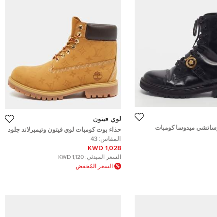
لوي فيتون
رساتشي ميدوسا كومبات
حذاء بوت كومبات لوي فيتون وتيمبرلاند جلود
ني مقاس 43
نوبيك لون بني مزخرف مقاس 43
المقاس:
43
1,028 KWD
السعر المبدئي:
1,120 KWD
السعر المُخفض