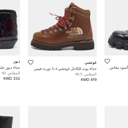
ديور
غوتشي
د أسود مقاس
حذاء ديور جلد
حذاء بوت للكاحل غوتشي x ذا نورث فيس
جوذبور مقاس 1
المقاس:
40
هايكينع جلد أخضر مقاس 42.5
المقاس:
40.5
332 KWD
419 KWD