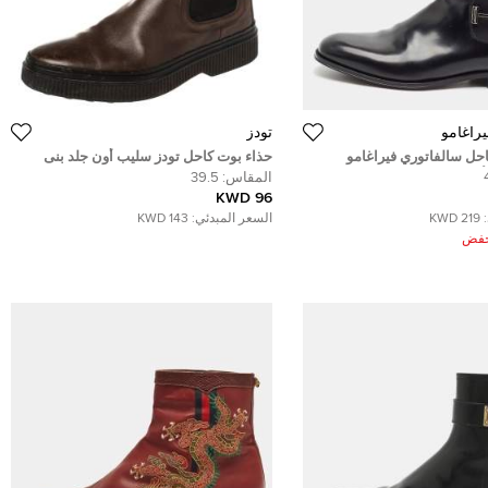
راغامو
تودز
احل سالفاتوري فيراغامو
حذاء بوت كاحل تودز سليب أون جلد بنى
رق مقاس 41.5
مقاس 39.5
المقاس:
39.5
96 KWD
219 KWD
السعر المبدئي:
143 KWD
ُخفض