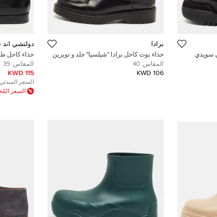
برادا
دولتشي أند غا
 سويدي
حذاء بوت كاحل برادا "شيلسيا" جلد و نوبرين
حذاء كاحل طو
أسود مقاس 41.5
مقاس 39
المقاس:
40
المقاس:
39
115 KWD
106 KWD
السعر المبدئي:
السعر الم