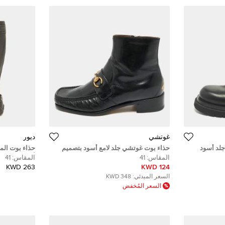
غوتشي
ديور
 جلد أسود
حذاء بوت غوتشي جلد لامع أسود بتصميم
حذاء بوت المل
هورسبت بطول منتصف الساق مقاس 36.5
أسود من ديور 
المقاس:
41
المقاس:
41
263 KWD
124 KWD
السعر المبدئي:
348 KWD
السعر المُخفض