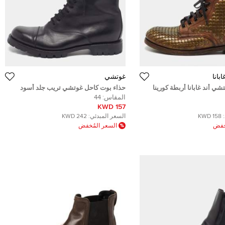
بانا
غوتشي
شي أند غابانا أربطة كورينا
حذاء بوت كاحل غوتشي تريب جلد أسود
 بطول الكاحل مقاس 41
مزخرف لؤلؤ صناعي مقاس 39
المقاس:
44
157 KWD
158 KWD
السعر المبدئي:
242 KWD
ُخفض
السعر المُخفض