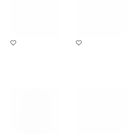
جياني فيرساتشي
جياني فيرساتشي
جاكيت بليزر جياني فيرساتشي
المقاس:
S
مزخرف أزرق بحري بأزرار أمامية
المقاس:
M
مقاس متوسط (ميديوم)
90 KWD
36 KWD
السعر المبدئي:
203 KWD
السعر المبدئي:
72 KWD