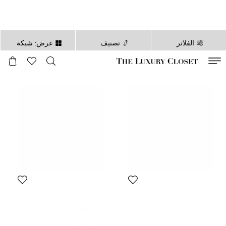
الفلاتر
تصنيف
عرض: شبكة
صالح لغاية
00
day
:
00
ساعة
:
undefined
دقائق
:
00
ثانية
جياني فيرساتشي
جياني فيرساتشي
بنطلون جياني فيرساتشي رمادي
سترة شبكية مزهرة رمادية جياني
محبوك نسيج صوف قصّة اعتيادية
فيرساتشي مقاس كبير جداً
المقاس:
XXL
المقاس:
XL
مقاس كبير جدا
50 KWD
79 KWD
السعر المبدئي:
80 KWD
السعر المُخفض