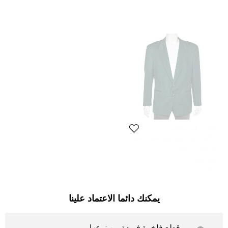
جياني فيرساتشي
جاكيت بليزر جياني فيرساتشي كشمير
وصوف أخضر أزرار أمامية مقاس كبير
المقاس:
XXL
جداً جداً (اكس اكس لارج)
56 KWD
السعر المبدئي:
122 KWD
يمكنك دائما الاعتماد علينا