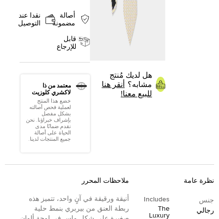
أصالة
نقدا عند
مضمونة
التوصيل
قابل
للإرجاع
هل لديك مُنتج
مشابه؟
أنقر هنا
معتمد من ذا
لاكشري كلوزيت
للبيع معنا!
خضع هذا المنتج
لعملية فحص أصالته
بشكل مفصل
بإشراف خبراؤنا. نحن
نقدم ضمانًا مدى
الحياة على أصالة
جميع المنتجات لدينا.
نظرة عامة
ملاحظات المحرر
أنيقة ورقيقة في آنٍ واحد، تتميز هذه
Includes
جنس
The
ربطة العنق من بيربري بنمط حلية
رجالي
Luxury
صغيرة على شكل ماس في لوحة ألوان