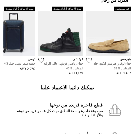
المزيد من رجال
غير مستعمل
تمت الإضافة 2 أيام مضت
تمت الإضافة 2 أيام مضت
هيرمس
غوتشي
تومي
حذاء لوفرز هيرمس ايكون جلد
حذاء رياضي غوتشي عالي الرقبة
حقيبة سفر تومي
رمادي مقاس 38
جلد ونوبوك أسود/أخضر مقاس
نايلون زرقاء/سوداء دولية للح
المقاس:
38.5
المقاس:
42.5
2,270 AED
42.5
المحمولة
1,779 AED
1,457 AED
يمكنك دائما الاعتماد علينا
قطع فاخرة فريدة من نوعها
مجموعة فاخرة واسعة النطاق حيث كل عنصر فريد من نوعه
والأزياء الراقية