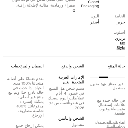
Closet
صفراء ورمادية، مثالية لإطلالة راقية.
Packaging
0
الخامة
اللون
حرير
أصفر
أسلوب
بربري
No
Style
حالة المنتج
الشحن والدفع
الضمان والمرتجعات
الإمارات العربية
نقدم ضمانًا على أصالة
المتحدة
تغيير
منتجاتنا %100 مدى
غير
ممتاز
جيد
مقبول
الحياة. إذا حدث في
مستعمل
سيتم شحن هذا المنتج
حالة نادرة جدًا وتم بيع
في غضون
4
أيام
منتج غير أصلي،
عمل
أطلب اليوم ليصلك
في حالة جيدة مع
يمكنك إسترداد
في غضون
أغسطس 12,
علامات إستعمال
مدفوعاتك %100،
2026
متوسطة وعيوب
شاملة مصاريف
طفيفة.
الإرجاع.
الشحن والتأمين:
إطلع على المزيد حول
مشمول
يمكن إرجاع جميع
درجات الحالة