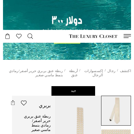
/
/
/
/
اكتشف
رجال
إكسسوارات
أربطة
ربطة عنق بربري حرير أصفر/رمادي
الرجال
عنق
بنمط ماسي صغير
جيد
بربري
ربطة عنق بربري
حرير أصفر/
رمادي بنمط
ماسي صغير