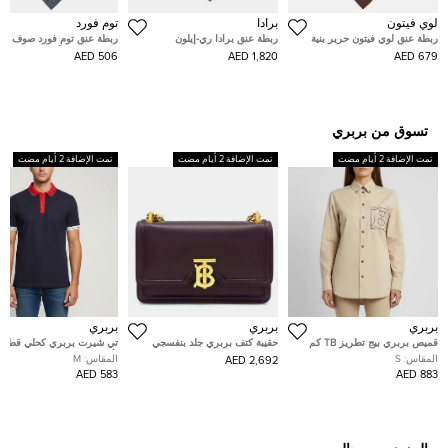
لوي فيتون
برادا
توم فورد
ربطة عنق لوي فيتون حرير بنية
ربطة عنق برادا ري-إيلون
ربطة عنق توم فورد صوف وح
مخططة بالطول شعار
مزيج مربعات أزرق كحلي
506 AED
1,820 AED
679 AED
تسوق من بربري
تمت الإضافة 2 أيام مضت
تمت الإضافة 2 أيام مضت
تمت الإضافة 2 أيام مضت
بربري
بربري
بربري
قميص بربري بيج تطريز TB كم
حقيبة كتف بربري جلد بنفسجي
تي شيرت بربري كحلي قطن ب
طويل صغير
سلسلة TB
بأكمام قصيرة مقاس متوسط
المقاس:
S
المقاس:
M
2,692 AED
583 AED
883 AED