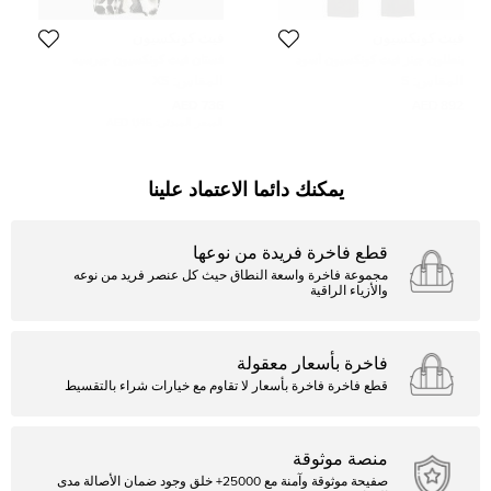
فيث كونكسيون
فيث كونكسيون
بنطلون جينز فيث كونكسيون أسود
فستان فيث كونكسيون جيرسيه
مثبت ممزق صغير خصر 25 بوصة
رصاصي مطبوع بلوسون XS
المقاس:
S
المقاس:
XS
736 AED
892 AED
السعر المبدئي:
1,145 AED
يمكنك دائما الاعتماد علينا
قطع فاخرة فريدة من نوعها
مجموعة فاخرة واسعة النطاق حيث كل عنصر فريد من نوعه
والأزياء الراقية
فاخرة بأسعار معقولة
قطع فاخرة فاخرة بأسعار لا تقاوم مع خيارات شراء بالتقسيط
منصة موثوقة
صفيحة موثوقة وآمنة مع 25000+ خلق وجود ضمان الأصالة مدى