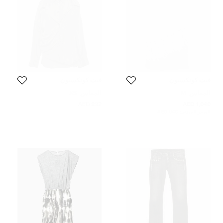
فيث كونكسيون
فيث كونكسيون
المقاس:
M
المقاس:
XS
892 AED
1,040 AED
السعر المبدئي:
1,165 AED