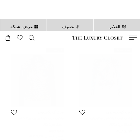
الفلاتر
تصنيف
عرض: شبكة
صالح لغاية
00
day
:
00
ساعة
:
undefined
دقائق
:
00
ثانية
غير مستعمل
غير مستعمل
فيث كونكسيون
فيث كونكسيون
جاكت فيث كونكشن فيكتوريان دنيم
جاكيت فيث كونكسيون شيتا كاكي
أزرق مادي نمط ممزق مقاس صغير
وأزرق كحلي بأكمام قابلة للفصل XS
المقاس:
XXS
المقاس:
XS
جدا جدا - إكس إكس سمول
546 AED
2,791 AED
السعر المبدئي:
2,104 AED