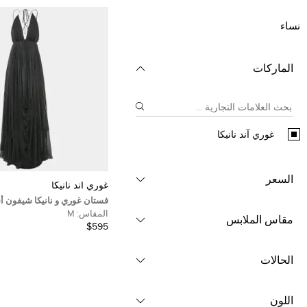
نساء
الماركات
غوري آند نانيكا
السعر
غوري آند نانيكا
فستان غوري و نانيكا شيفون أس
ماكسي مقاس متوسط (ميديم)
المقاس:
M
مقاس الملابس
$595
الحالات
اللون