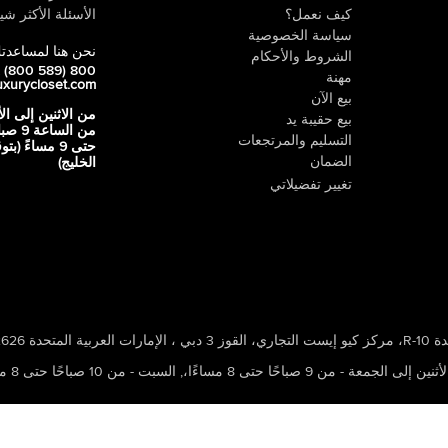
كيف نعمل؟
الأسئلة الأكثر شيو
سياسة الخصوصية
نحن هنا لمساعدت
الشروط والأحكام
800 LUX (800 589)
مهنة
uxurycloset.com
بيع الآن
من الاثنين إلى ال
بيع حقيبة يد
من الساعة 9
التسليم والمرتجعات
حتى 9 مساءً (ب
الضمان
الخليج)
تغيير تفضيلاتي
 ، الإمارات العربية المتحدة 502626
ين إلى الجمعة - من 9 صباحًا حتى 8 مساءًا،
,
السبت - من 10 صباحًا حتى 8 مساءًا،