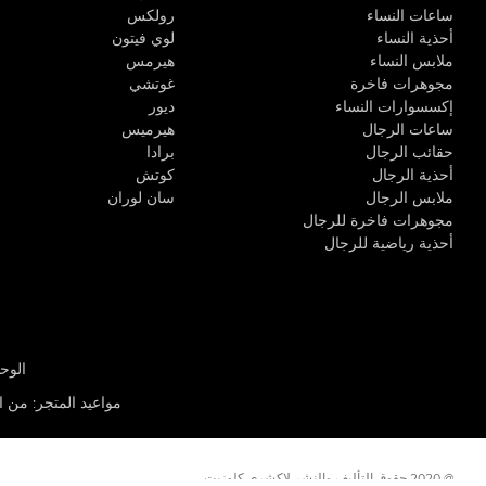
ساعات النساء
رولكس
أحذية النساء
لوي فيتون
ملابس النساء
هيرمس
مجوهرات فاخرة
غوتشي
إكسسوارات النساء
ديور
ساعات الرجال
هيرميس
حقائب الرجال
برادا
أحذية الرجال
كوتش
ملابس الرجال
سان لوران
مجوهرات فاخرة للرجال
أحذية رياضية للرجال
الوحدة R-10، مركز كيو إيست التجاري، القوز 3 دبي
مواعيد المتجر
:
من الأثن
@ 2020 حقوق التأليف والنشر لاكشري كلوزيت