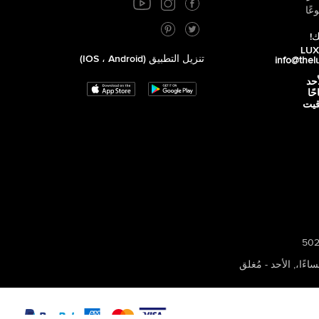
عًا
ك!
تنزيل التطبيق (iOS ، Android)
info@thel
أحد
 صباحًا
توقيت
,
الأحد - مُغلق