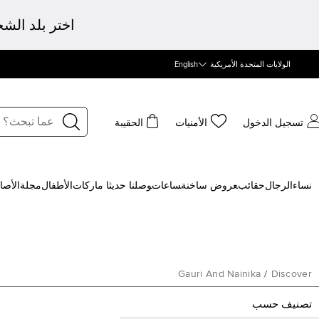
اختر بلد الش
الولايات المتحدة الأمريكية
English
تسجيل الدخول
الأمنيات
الحقيبة
نساء
الرجال
حقائب
‍عروض ساخنة
‍ساعات
‍وصلنا حديثا
‍ ماركات
الأطفال
مجلة
الأصا
Gauri And Nainika
/
Discover
تصنيف حسب