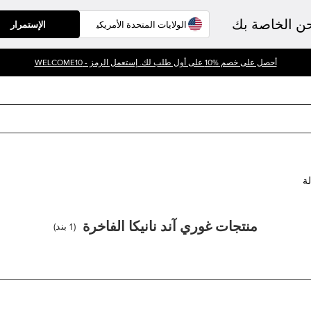
حن الخاصة بك
الإستمرار
أحصل على خصم %10 على أول طلب لك. إستعمل الرمز - WELCOME10
لة
منتجات غوري آند نانيكا الفاخرة
(
1
بند
)