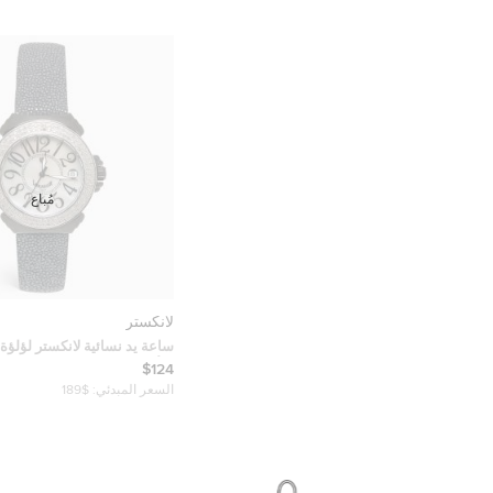
مُباع
لانكستر
ساعة يد نسائية لانكستر لؤلؤة 
بالألماس
$124
ستينغراي 36 مم رقم 0226L
السعر المبدئي:
$189