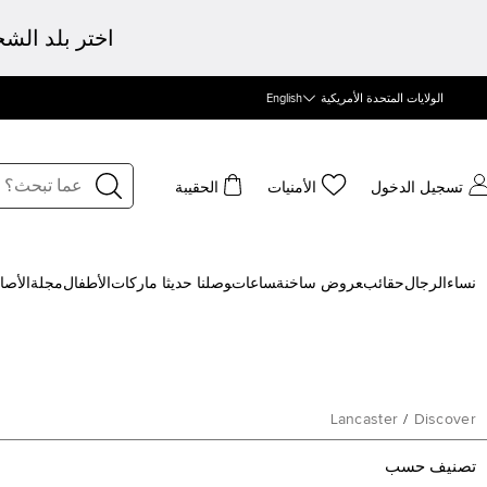
اختر بلد الش
الولايات المتحدة الأمريكية
English
تسجيل الدخول
الأمنيات
الحقيبة
نساء
الرجال
حقائب
‍عروض ساخنة
‍ساعات
‍وصلنا حديثا
‍ ماركات
الأطفال
مجلة
الأصا
Lancaster
/
Discover
تصنيف حسب