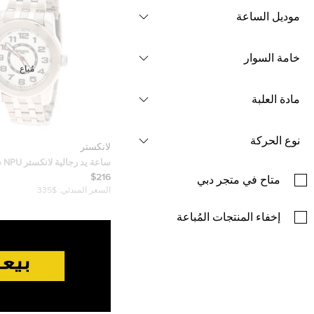
موديل الساعة
خامة السوار
مُباع
مادة العلبة
نوع الحركة
لانكستر
ساعة
ستانلس ستيل بيضاء فضية 44 مم
$216
متاح في متجر دبي
السعر المبدئي:
$335
إخفاء المنتجات المُباعة