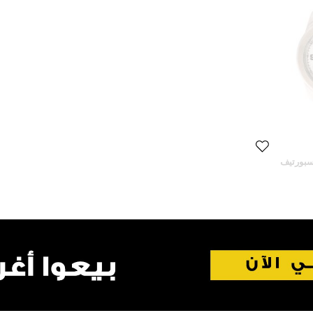
 يد رجالية لانكستر NPU سبورتيف