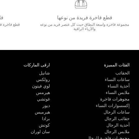
قطع فاخرة فريدة من نوعها
فا
مجموعة فاخرة واسعة النطاق حيث كل عنصر فريد من نوعه
قطع فاخرة فاخ
والأزياء الراقية
الفئات المميزة
ارقى الماركات
الحقائب
شانيل
ساعات النساء
رولكس
أحذية النساء
لوي فيتون
ملابس النساء
هيرمس
مجوهرات فاخرة
غوتشي
إكسسوارات النساء
ديور
ساعات الرجال
هيرميس
حقائب الرجال
برادا
أحذية الرجال
كوتش
ملابس الرجال
سان لوران
مجوهرات فاخرة للرجال