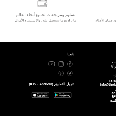
تسليم ومرتجعات لجميع أنحاء العالم
مع 25000+ خلق وجود ضمان الأصالة
ما تراه هو ما ستحصل عليه ، وإلا ستسترد الأموال
تابعنا
ار
عًا
ك!
تنزيل التطبيق (iOS ، Android)
info@thel
أحد
 صباحًا
توقيت