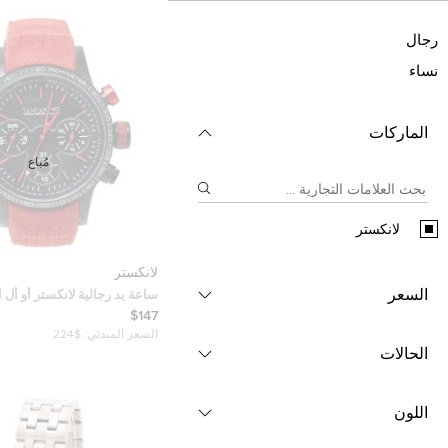
رجال
نساء
الماركات
مُباع
لانكستر
لانكستر
السعر
ساعة يد رجالية لانكستر أو أل ا
كيه2014 جلد و ستانلس ست
$147
دي أسود 45 مم
السعر المبدئي:
$224
الحالات
اللون