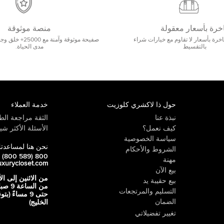
خرة بأسعار معقولة
منصة موثوقة
رة بأسعار لا تقاوم مع خيارات شراء
صفيحة موثوقة وآمنة 
بالتقسيط
مدى الحياة.
حول ذا لاكشري كلوزيت
خدمة العملاء
نبذة عنا
الثقة مراجعة الطي
كيف نعمل؟
الأسئلة الأكثر شيو
سياسة الخصوصية
نحن هنا لمساعدت
الشروط والأحكام
800 LUX (800 589)
مهنة
uxurycloset.com
بيع الآن
من الاثنين إلى ال
بيع حقيبة يد
من الساعة 9
التسليم والمرتجعات
حتى 9 مساءً (ب
الضمان
الخليج)
تغيير تفضيلاتي