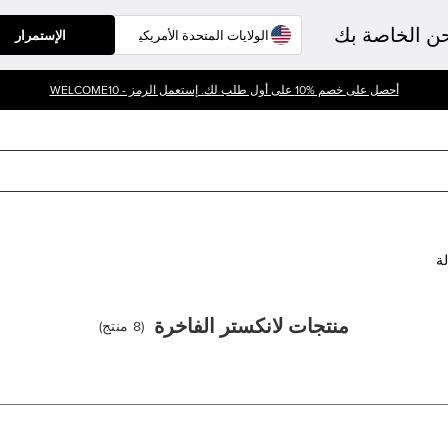
حن الخاصة بك
الإستمرار
أحصل على خصم %10 على أول طلب لك. إستعمل الرمز - WELCOME10
لة
منتجات لانكستر الفاخرة
(
8
منتج
)