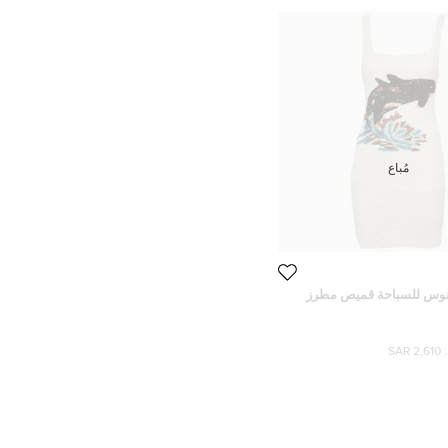
مُباع
نوس للسباحة قميص مطرز
 مارينا مقاس صغير
2,610 SAR