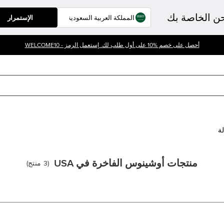
حن الخاصة بك
الإستمرار
أحصل على خصم %10 على أول طلب لك. إستعمل الرمز - WELCOME10
لة
منتجات أوشينوس الفاخرة في USA
(
3
منتج
)