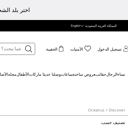
اختر بلد الش
المملكة العربية السعودية
English
تسجيل الدخول
الأمنيات
الحقيبة
نساء
الرجال
حقائب
‍عروض ساخنة
‍ساعات
‍وصلنا حديثا
‍ ماركات
الأطفال
مجلة
الأصا
Oceanus
/
Discover
تصنيف حسب