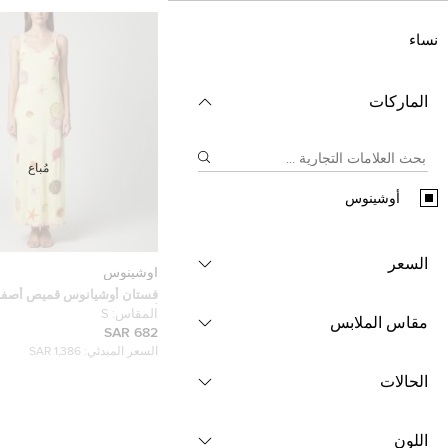
نساء
الماركات
مُباع
أوشينوس
السعر
أوشينوس
فستان أوشيانوس قميص أصفر 
أكمام ماكسي مقاس صغير
المقاس:
S
مقاس الملابس
682 SAR
السعر المبدئي:
1,386 SAR
الحالات
اللون