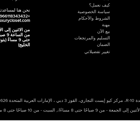
كيف نعمل؟
نحن هنا لمساعدت
سياسة الخصوصية
+966118343432
الشروط والأحكام
uxurycloset.com
مهنة
من الاثنين إلى ال
بيع الآن
من الساعة 9
التسليم والمرتجعات
حتى 9 مساءً (ب
الضمان
الخليج)
تغيير تفضيلاتي
 ، الإمارات العربية المتحدة 502626
ين إلى الجمعة - من 9 صباحًا حتى 8 مساءًا،
,
السبت - من 10 صباحًا حتى 8 مساءًا،