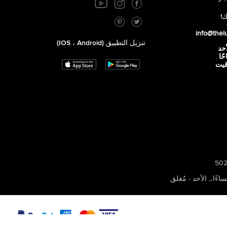
ك!
info@thel
تنزيل التطبيق (iOS ، Android)
أحد
 صباحًا
توقيت
,
الأحد - مُغلق