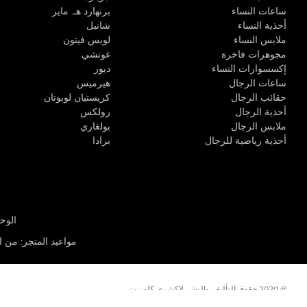
ساعات النساء
برنهارد هـ. ماير
أحذية النساء
شانيل
ملابس النساء
لويس فيتون
مجوهرات فاخرة
غوتشي
إكسسوارات النساء
ديور
ساعات الرجال
هيرميس
حقائب الرجال
كريستيان لوبوتان
أحذية الرجال
رولكس
ملابس الرجال
بولغاري
أحذية رياضية للرجال
برادا
الوحدة R-10، مركز كيو إيست التجاري، القوز 3 دبي
مواعيد المتجر
:
من الأثن
@ 2020 حقوق التأليف والنشر لاكشري كلوزيت