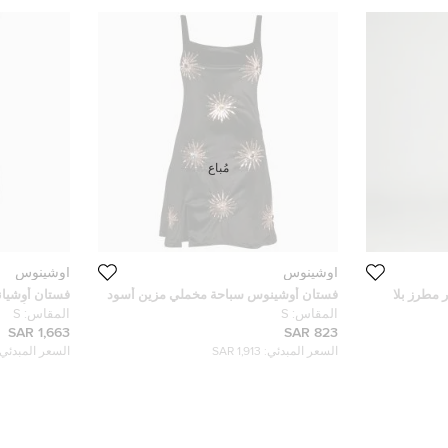
مُباع
أوشينوس
أوشينوس
مطرز بلا
فستان أوشينوس سباحة مخملي مزين أسود
فستان أوشيا
ميني مقاس صغير (سمول)
بالخرز الأبيض
المقاس:
S
المقاس:
S
1,663 SAR
823 SAR
السعر المبدئي:
1,913 SAR
السعر المبدئي: