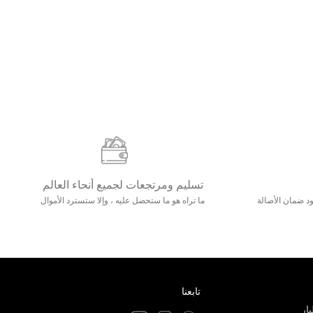
تسليم ومرتجعات لجميع أنحاء العالم
مع 25000+ خلق وجود ضمان الأصالة
ما تراه هو ما ستحصل عليه ، وإلا ستسترد الأموال
تابعنا
ار