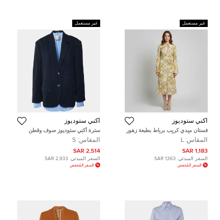
غير مستعمل
غير مستعمل
أكني ستوديوز
أكني ستوديوز
فستان ميدي كريب برباط بطبعة زهور
سترة أكني ستوديوز صوف وقطن
باللون الأخضر/الأصفر أكني ستوديوز
مخطط أسود/أزرق بطبقات مقاس
المقاس:
L
المقاس:
S
كبير
صغير
2,514 SAR
1,183 SAR
السعر المبدئي:
1,363 SAR
السعر المبدئي:
2,933 SAR
السعر المُخفض
السعر المُخفض