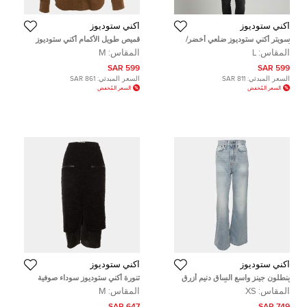
أكني ستوديوز
أكني ستوديوز
سويتر أكني ستوديوز ضلعي أخضر/
قميص طويل الأكمام أكني ستوديوز
أسود مقاس كبير
بني صوف وسط
المقاس:
L
المقاس:
M
599 SAR
599 SAR
السعر المبدئي:
811 SAR
السعر المبدئي:
861 SAR
السعر المُخفض
السعر المُخفض
أكني ستوديوز
أكني ستوديوز
بنطلون جينز واسع الساق دنيم أزرق
تنورة أكني ستوديوز سوداء صوفية
أكني مقاس صغير جداً
مناسبة ميدي متوسطة
المقاس:
XS
المقاس:
M