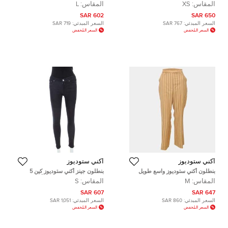
جاكار كاكي/أزرق معدني صغير جداً
الفليس المغسول من القطن لونه
المقاس:
XS
المقاس:
L
فراشي فاتح بمقاس كبير
602 SAR
650 SAR
السعر المبدئي:
767 SAR
السعر المبدئي:
719 SAR
السعر المُخفض
السعر المُخفض
أكني ستوديوز
أكني ستوديوز
بنطلون أكني ستوديوز واسع طويل
بنطلون جينز أكني ستوديوز كين 5
صوف مخطط متوسط
كاندي نمط داكن ضيق دنيم أزرق S
المقاس:
M
المقاس:
S
607 SAR
647 SAR
السعر المبدئي:
860 SAR
السعر المبدئي:
1,051 SAR
السعر المُخفض
السعر المُخفض