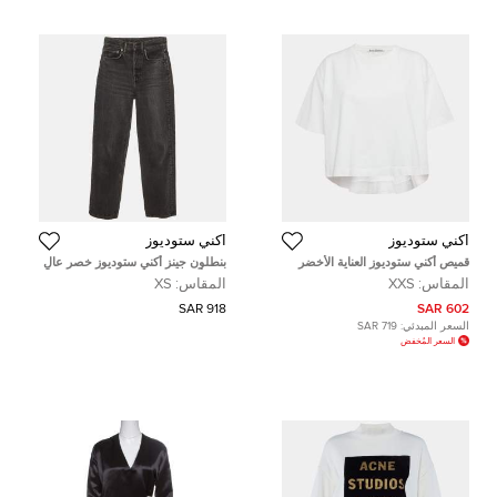
أكني ستوديوز
أكني ستوديوز
قميص أكني ستوديوز العناية الأخضر
بنطلون جينز أكني ستوديوز خصر عالٍ
طاقية جيرسي رقبة دائرية XXS
دينم أسود صغير
المقاس:
XXS
المقاس:
XS
918 SAR
602 SAR
السعر المبدئي:
719 SAR
السعر المُخفض