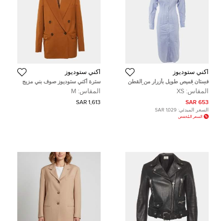
أكني ستوديوز
أكني ستوديوز
فستان قميص طويل بأزرار من القطن
سترة أكني ستوديوز صوف بني مزيج
الأزرق أكني ستوديوز صغير جداً
مزدوجة الصدر مقاس متوسط
المقاس:
XS
المقاس:
M
1,613 SAR
653 SAR
السعر المبدئي:
1,029 SAR
السعر المُخفض