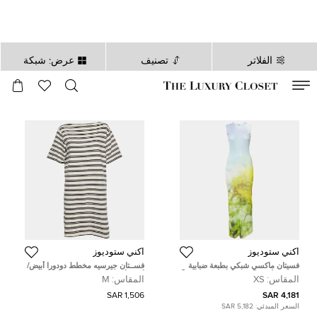
الفلاتر
تصنيف
عرض: شبكة
صالح لغاية
00
day
:
00
ساعة
:
undefined
دقائق
:
00
ثانية
أكني ستوديوز
أكني ستوديوز
فسيتان ماكسي شبكي بطبعة ضبابية
فســتان جيرسيه مخطط دودورا أبيض/
باللون الأزرق أكني ستوديوز صغير جداً
أزرق أكني ستوديــوز ميدي M
المقاس:
XS
المقاس:
M
1,506 SAR
4,181 SAR
السعر المبدئي:
5,182 SAR