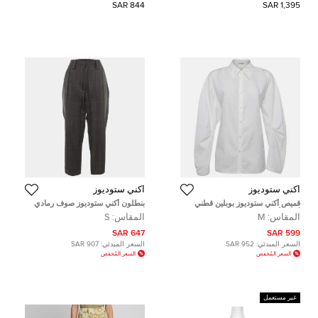
844 SAR
1,395 SAR
أكني ستوديوز
أكني ستوديوز
قميص أكني ستوديوز بوبلين قطني
بنطلون أكني ستوديوز صوف رمادي
أبيض بأزرار وفتحات ميديوم
مزيّن بقَصة عادية صغير
المقاس:
M
المقاس:
S
647 SAR
599 SAR
السعر المبدئي:
952 SAR
السعر المبدئي:
907 SAR
السعر المُخفض
السعر المُخفض
غير مستعمل