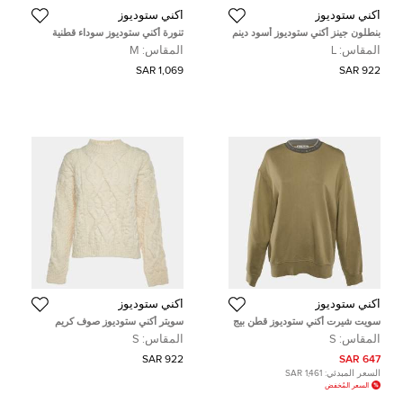
أكني ستوديوز
أكني ستوديوز
بنطلون جينز أكني ستوديوز أسود دينم
تنورة أكني ستوديوز سوداء قطنية
نحيل المقاس كبير مقاس خصر 31
دريفت متوسطة
المقاس:
L
المقاس:
M
بوصة
1,069 SAR
922 SAR
أكني ستوديوز
أكني ستوديوز
سويت شيرت أكني ستوديوز قطن بيج
سويتر أكني ستوديوز صوف كريم
محبوك مقاس صغير
مضلع إدويتا مقاس صغير
المقاس:
S
المقاس:
S
922 SAR
647 SAR
السعر المبدئي:
1,461 SAR
السعر المُخفض