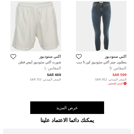
أكني ستوديوز
أكني ستوديوز
بنطلون جينز أكني ستوديوز كين 5 ديب
شورت أكني ستوديوز أبيض قطن
نمط باهت ضيق دنيم أزرق صغير
للجنسين مقاس كبير
المقاس:
S
المقاس:
L
مقاس خصر 26 بوصة
469 SAR
599 SAR
السعر المبدئي:
952 SAR
السعر المبدئي:
703 SAR
السعر المُخفض
عرض المزيد
يمكنك دائما الاعتماد علينا