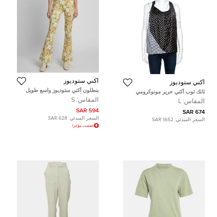
أكني ستوديوز
أكني ستوديوز
بنطلون أكني ستوديوز واسع طويل
تانك توب أكني حرير مونوكرومي
غريب الألوان كريب مصبوغ صغير
منقط ومخطط غير متساوية L
المقاس:
S
المقاس:
L
594 SAR
674 SAR
السعر المبدئي:
628 SAR
السعر المبدئي:
1,652 SAR
خفضت مؤخرا