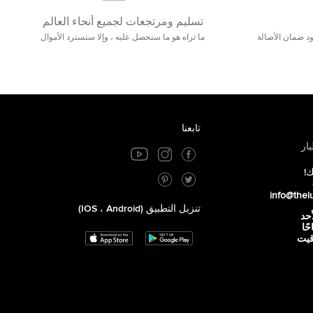
تسليم ومرتجعات لجميع أنحاء العالم
مع 25000+ خلق وجود ضمان الأصالة
ما تراه هو ما ستحصل عليه ، وإلا ستسترد الأموال
تابعنا
ار
ك!
info@thel
تنزيل التطبيق (iOS ، Android)
أحد
 صباحًا
توقيت