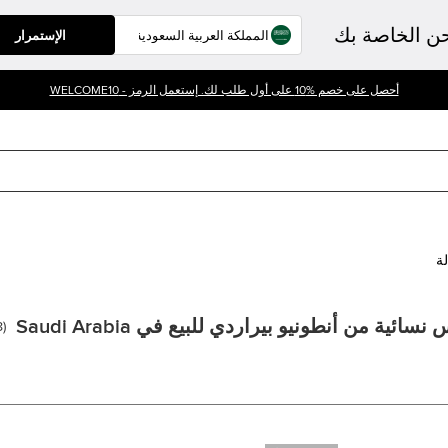
حن الخاصة بك
الإستمرار
أحصل على خصم %10 على أول طلب لك. إستعمل الرمز - WELCOME10
لة
نسائية من أنطونيو بيراردي للبيع في Saudi Arabia
8
(