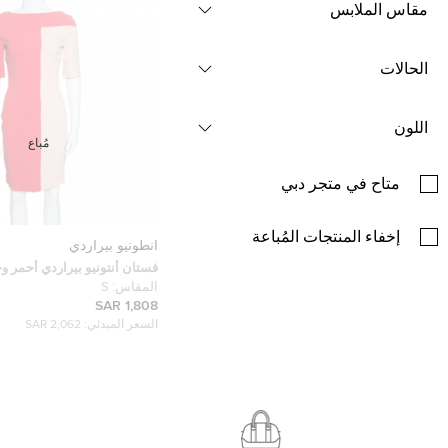
مقاس الملابس
الحالات
اللون
مُباع
متاح في متجر دبي
إخفاء المنتجات المُباعة
أنطونيو بيراردي
فستان أنتونيو بيراردي أحمر 
لونية ضيق S
المقاس:
S
1,808 SAR
السعر المبدئي:
2,062 SAR