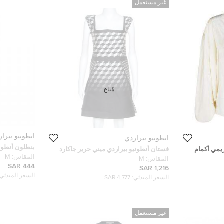
غير مستعمل
مُباع
أنطونيو بيرا
أنطونيو بيراردي
بنطلون أنطو
ريمي أكمام
فستان أنطونيو بيراردي ميني حرير جاكارد
مرتفع M
المقاس:
M
نمط هندسي مونوكروم M
المقاس:
M
444 SAR
1,216 SAR
السعر المبدئي:
السعر المبدئي:
4,777 SAR
غير مستعمل