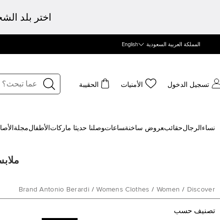
اختر بلد الش
المملكة العربية السعودية
English
تسجيل الدخول
الأمنيات
الحقيبة
نساء
الرجال
حقائب
‍عروض ساخنة
‍ساعات
‍وصلنا حديثا
‍ ماركات
الأطفال
مجلة
الأصا
ملابس 
Brand Antonio Berardi
/
Womens Clothes
/
Women
/
Discover
تصنيف حسب