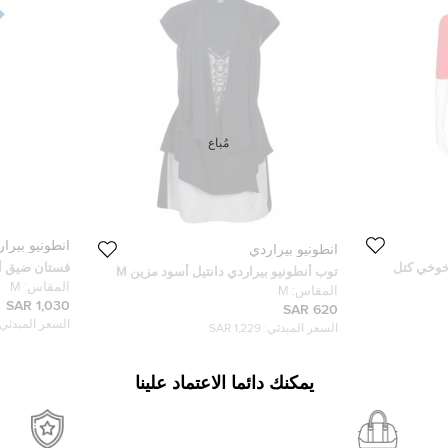
مُباع
أنطونيو بيرا
أنطونيو بيراردي
وخوخي كتل
فستان ضيق أنط
توب أنطونيو بيراردي دانتيل أسود مزين M
المقاس:
M
المقاس:
M
1,030 SAR
620 SAR
السعر المبدئي:
السعر المبدئي:
1,229 SAR
يمكنك دائما الاعتماد علينا