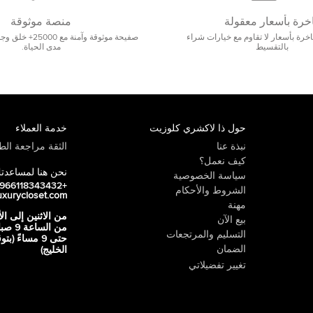
خرة بأسعار معقولة
منصة موثوقة
رة بأسعار لا تقاوم مع خيارات شراء
صفيحة موثوقة وآمنة 
بالتقسيط
مدى الحياة.
حول ذا لاكشري كلوزيت
خدمة العملاء
نبذة عنا
الثقة مراجعة الطي
كيف نعمل؟
نحن هنا لمساعدت
سياسة الخصوصية
+966118343432
الشروط والأحكام
uxurycloset.com
مهنة
من الاثنين إلى ال
بيع الآن
من الساعة 9
التسليم والمرتجعات
حتى 9 مساءً (ب
الضمان
الخليج)
تغيير تفضيلاتي