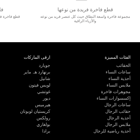
قطع فاخرة فريدة من نوعها
فا
مجموعة فاخرة واسعة النطاق حيث كل عنصر فريد من نوعه
قطع فاخرة فاخ
والأزياء الراقية
الفئات المميزة
ارقى الماركات
الحقائب
جويارد
ساعات النساء
برنهارد هـ. ماير
أحذية النساء
شانيل
ملابس النساء
لويس فيتون
مجوهرات فاخرة
غوتشي
إكسسوارات النساء
ديور
ساعات الرجال
هيرميس
حقائب الرجال
كريستيان لوبوتان
أحذية الرجال
رولكس
ملابس الرجال
بولغاري
أحذية رياضية للرجال
برادا