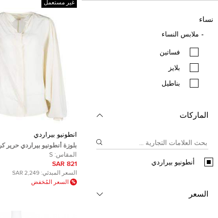
غير مستعمل
نساء
ملابس النساء
فساتين
بلايز
بناطيل
الماركات
أنطونيو بيراردي
بلوزة أنطونيو بيراردي حرير ك
وطواط M
المقاس:
S
أنطونيو بيراردي
821 SAR
السعر المبدئي:
2,249 SAR
السعر المُخفض
السعر