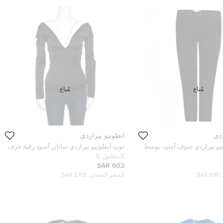
مُباع
مُباع
ردي
أنطونيو بيراردي
نيو بيراردي صوف أسود بوسط
توب أنطونيو بيراردي ساتان أسود رقبة حرف
V أكتاف مكشوفة S
المقاس:
S
602 SAR
898 SAR
السعر المبدئي:
2,113 SAR