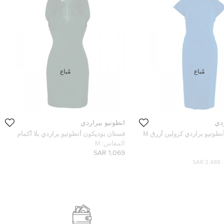
مُباع
مُباع
ردي
أنطونيو بيراردي
ونيو براردي كرولين أزرق M
فستان بوديكون أنطونيو براردي بلا أكمام
أخضر داكن M
المقاس:
M
1,069 SAR
2,488 SAR