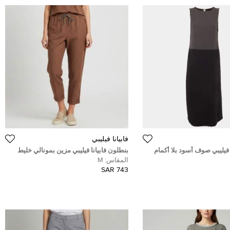
فابيانا فيليبي
 فيليبي صوف أسود بلا أكمام
بنطلون فابيانا فيليبي مزين بمونالي خليط
ير جدًا (إكسترا سمول)
الكتان بني متوسط
المقاس:
M
743 SAR