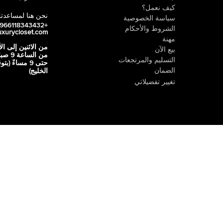
كيف نعمل؟
نحن هنا لمساعدت
سياسة الخصوصية
+966118343432
الشروط والأحكام
uxurycloset.com
مهنة
من الاثنين إلى ال
بيع الآن
من الساعة 9
التسليم والمرتجعات
حتى 9 مساءً (ب
الضمان
الخليج)
تغيير تفضيلاتي
 ، الإمارات العربية المتحدة 502626
ين إلى الجمعة - من 9 صباحًا حتى 8 مساءًا،
,
السبت - من 10 صباحًا حتى 8 مساءًا،