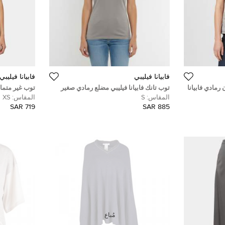
فابيانا فيليبي
فابيانا فيليبي
رمادي فابيانا
توب تانك فابيانا فيليبي مضلع رمادي صغير
توب غير متماث
فيليبي صغير جد
المقاس:
S
المقاس:
XS
719 SAR
885 SAR
مُباع