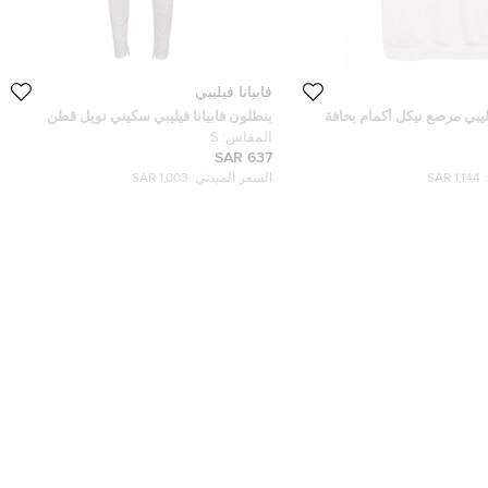
فابيانا فيليبي
يليبي مرصع نيكل أكمام بحافة
بنطلون فابيانا فيليبي سكيني تويل قطن
ج XS
ستريتش وردي فاتح S
المقاس:
S
637 SAR
1,144 SAR
السعر المبدئي:
1,003 SAR