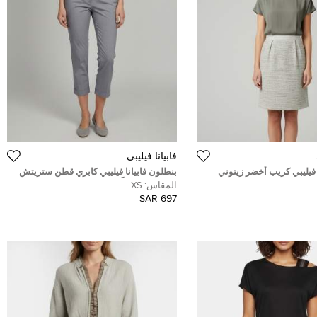
فابيانا فيليبي
 فيليبي كريب أخضر زيتوني
بنطلون فابيانا فيليبي كابري قطن ستريتش
قاس صغير جدًا (إكسترا سمول)
أزرق صغير جداً
المقاس:
XS
697 SAR