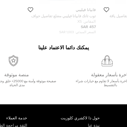
فابيانا فيليبي
فاصيل ياقة
توب تانك فابيانا فيليبي مضلع تفاصيل حواف
رقبة حرير مغاير أبيض XS
المقاس:
XS
457 SAR
السعر المبدئي:
1,003 SAR
يمكنك دائما الاعتماد علينا
خرة بأسعار معقولة
منصة موثوقة
رة بأسعار لا تقاوم مع خيارات شراء
صفيحة موثوقة وآمنة 
بالتقسيط
مدى الحياة.
حول ذا لاكشري كلوزيت
خدمة العملاء
نبذة عنا
الثقة مراجعة الطي