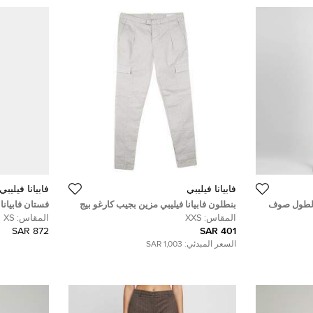
فابيانا فيليبي
فابيانا فيليبي
 الطول صوف
بنطلون فابيانا فيليبي مزين بجيب كارغو بيج
فستان فابيانا
 (ميديوم)
XXS
ميدي مقاس صغ
المقاس:
XXS
المقاس:
XS
872 SAR
401 SAR
السعر المبدئي:
1,003 SAR