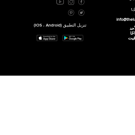
ك!
info@thel
تنزيل التطبيق (iOS ، Android)
أحد
 صباحًا
توقيت
,
الأحد - مُغلق