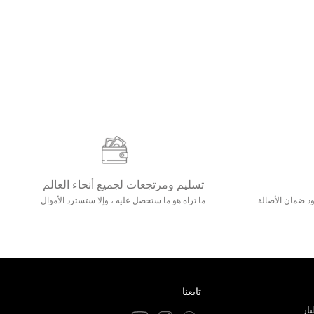
تسليم ومرتجعات لجميع أنحاء العالم
مع 25000+ خلق وجود ضمان الأصالة
ما تراه هو ما ستحصل عليه ، وإلا ستسترد الأموال
تابعنا
ار