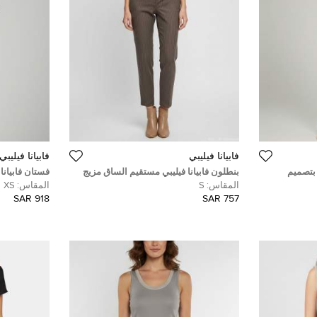
فابيانا فيليبي
فابيانا فيليبي
 بتصميم
بنطلون فابيانا فيليبي مستقيم الساق مزيج
فستان فابيانا
سمول)
من الصوف مخطط بني صغير
وتويد مثني م
المقاس:
S
المقاس:
XS
918 SAR
757 SAR