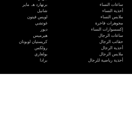
ساعات النساء
برنهارد هـ. ماير
أحذية النساء
شانيل
ملابس النساء
لويس فيتون
مجوهرات فاخرة
غوتشي
إكسسوارات النساء
ديور
ساعات الرجال
هيرميس
حقائب الرجال
كريستيان لوبوتان
أحذية الرجال
رولكس
ملابس الرجال
بولغاري
أحذية رياضية للرجال
برادا
الوحدة R-10، مركز كيو إيست التجاري، القوز 3 دبي
مواعيد المتجر
:
من الأثن
@ 2020 حقوق التأليف والنشر لاكشري كلوزيت