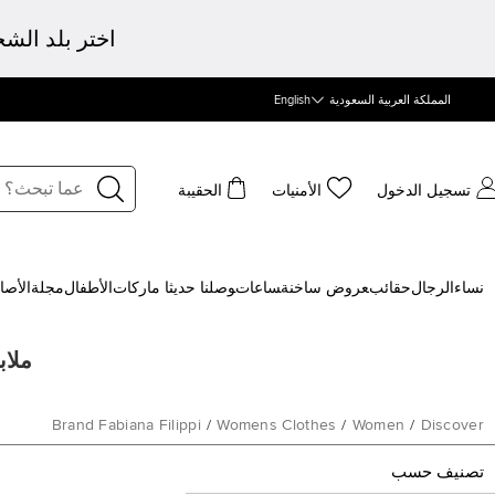
اختر بلد الش
المملكة العربية السعودية
English
تسجيل الدخول
الأمنيات
الحقيبة
نساء
الرجال
حقائب
‍عروض ساخنة
‍ساعات
‍وصلنا حديثا
‍ ماركات
الأطفال
مجلة
الأصا
ملابس
Brand Fabiana Filippi
/
Womens Clothes
/
Women
/
Discover
تصنيف حسب