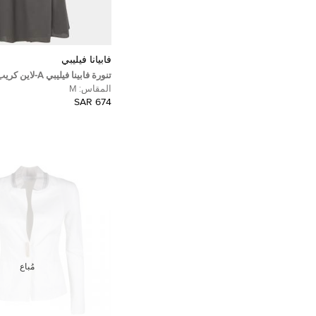
فابيانا فيليبي
تنورة فابينا فيليبي A
رمادية مقاس متوسط
المقاس:
M
674 SAR
مُباع