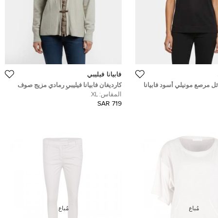
فابيانا فيليبي
ل مرصع مونيلي أسود فابيانا
كارديغان فابيانا فيليبي رمادي مزيج صوف
ًا
بطيات حافة كبيرة جداً
المقاس:
XL
719 SAR
مُباع
مُباع