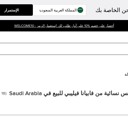
حن الخاصة بك
الإستمرار
أحصل على خصم %10 على أول طلب لك. إستعمل الرمز - WELCOME10
لة
 نسائية من فابيانا فيليبي للبيع في Saudi Arabia
(
18
م