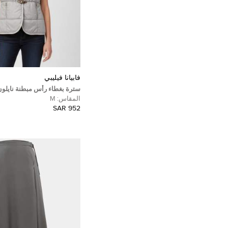
فابيانا فيليبي
سترة بغطاء رأس مبطنة نايلون 
فيليبي ميديوم
المقاس:
M
952 SAR