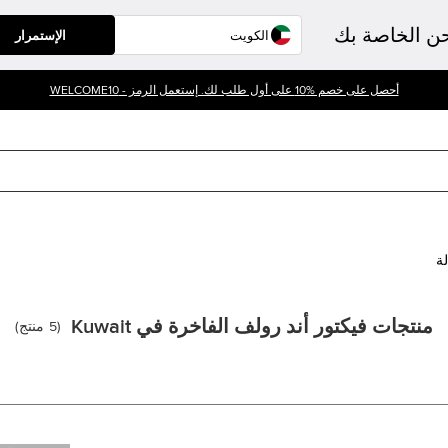
حن الخاصة بك
الإستمرار
أحصل على خصم %10 على أول طلب لك. إستعمل الرمز - WELCOME10
لة
منتجات فيكتور أند رولف الفاخرة في Kuwait
(
5
منتج
)