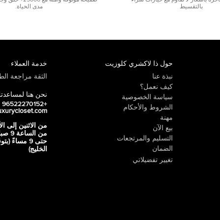
رة بأسعار لا تقاوم مع خيارات شراء
صفيحة موثوقة وآمنة 
بالتقسيط
مدى الحياة.
حول ذا لاكشري كلوزيت
خدمة العملاء
نبذة عنا
الثقة مراجعة الطي
كيف نعمل؟
نحن هنا لمساعدت
سياسة الخصوصية
+96522270152
الشروط والأحكام
uxurycloset.com
مهنة
من الاثنين إلى ال
بيع الآن
من الساعة 9
التسليم والمرتجعات
حتى 9 مساءً (ب
الضمان
الخليج)
تغيير تفضيلاتي