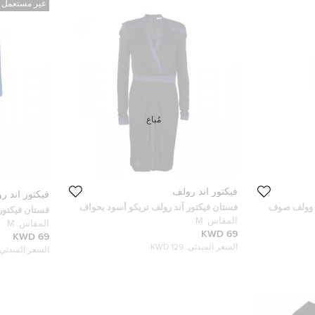
غير مستعمل
مُباع
فيكتور أند رولف
فيكتور أند ر
د وولف صوف
فستان فيكتور آند رولف تريكو أسود بحواف
فستان فيكتور 
متباينة متطابق مقاس M
المقاس:
M
وحزام خصر حر
المقاس:
M
69 KWD
69 KWD
السعر المبدئي:
129 KWD
السعر المبدئي: