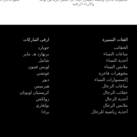
مجموعة فاخرة واسعة النطاق حيث كل عنصر فريد من نوعه
قطع فاخرة فاخ
والأزياء الراقية
الفئات المميزة
ارقى الماركات
الحقائب
جويارد
ساعات النساء
برنهارد هـ. ماير
أحذية النساء
شانيل
ملابس النساء
لويس فيتون
مجوهرات فاخرة
غوتشي
إكسسوارات النساء
ديور
ساعات الرجال
هيرميس
حقائب الرجال
كريستيان لوبوتان
أحذية الرجال
رولكس
ملابس الرجال
بولغاري
أحذية رياضية للرجال
برادا