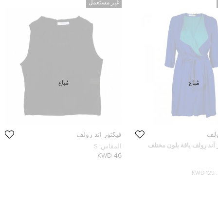
غير مستعمل
مُباع
مُباع
ولف
فيكتور أند رولف
آند رولف ياقة بلون مختلف
المقاس:
S
ير أزرق M
46 KWD
129 KWD