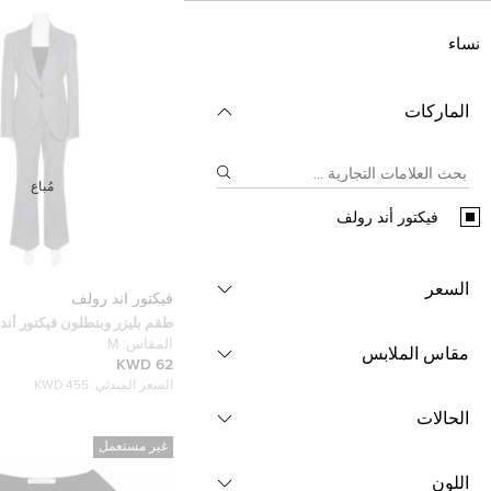
نساء
الماركات
مُباع
فيكتور أند رولف
السعر
فيكتور أند رولف
طقم بليزر وبنطلون فيكتور أن
رصاصي مفصل M
المقاس:
M
مقاس الملابس
62 KWD
السعر المبدئي:
455 KWD
الحالات
غير مستعمل
اللون