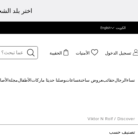
اختر بلد الش
الكويت
English
تسجيل الدخول
الأمنيات
الحقيبة
نساء
الرجال
حقائب
‍عروض ساخنة
‍ساعات
‍وصلنا حديثا
‍ ماركات
الأطفال
مجلة
الأصا
Viktor N Rolf
/
Discover
تصنيف حسب