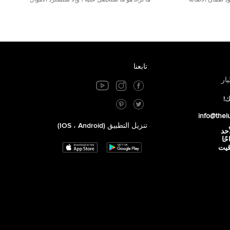
مع 25000+ خلق وجود ضمان الأصالة
ما تراه هو ما ستحصل عليه ، وإلا ستسترد الأموال
تابعنا
ار
ك!
info@thel
تنزيل التطبيق (iOS ، Android)
أحد
 صباحًا
توقيت