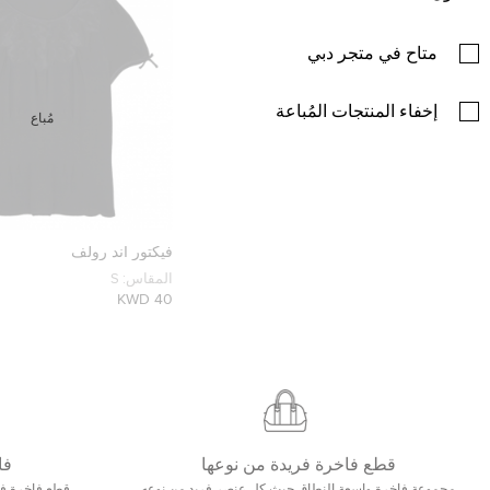
متاح في متجر دبي
إخفاء المنتجات المُباعة
مُباع
فيكتور أند رولف
المقاس:
S
40 KWD
قطع فاخرة فريدة من نوعها
فا