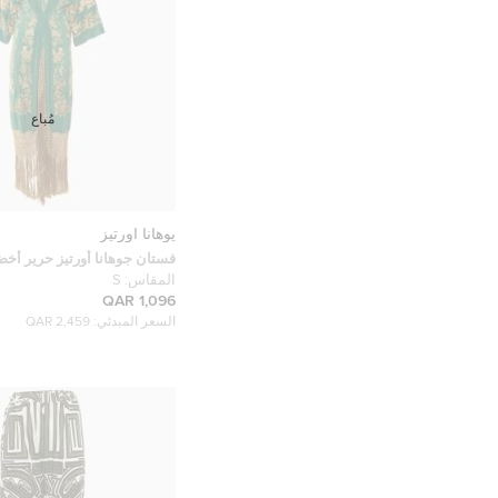
مُباع
يوهانا اورتيز
فستان جوهانا أورتيز حرير أخ
كونتيغو إن لا ديستانسيا مع 
المقاس:
S
صغير (سمول)
1,096 QAR
السعر المبدئي:
2,459 QAR