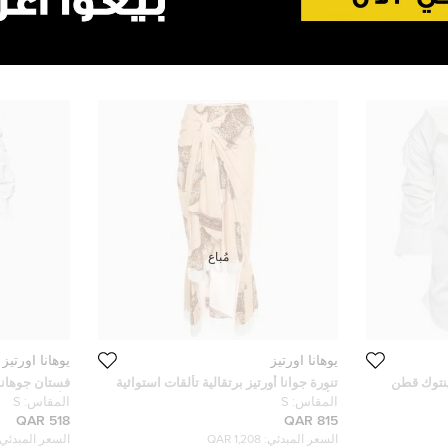
مُباع
يوهانا اورتيز
يوهانا اورتيز
ينتوك قطن
تنورة جوانا أورتيز برتقالية تألقات استوائية
فستان جوهانا 
بتأثير التفاف ماكسي صغيرة
الأمام جو ما
المقاس:
S
المقاس:
S
518 QAR
815 QAR
السعر المبدئي:
1,208 QAR
السعر المبدئي: