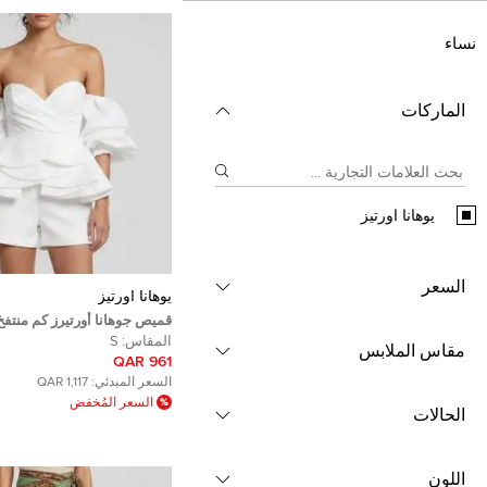
نساء
الماركات
يوهانا اورتيز
السعر
يوهانا اورتيز
قميص جوهانا أورتيرز كم منتف
كتف مكشوف حجم صغير
المقاس:
S
مقاس الملابس
961 QAR
السعر المبدئي:
1,117 QAR
السعر المُخفض
الحالات
اللون