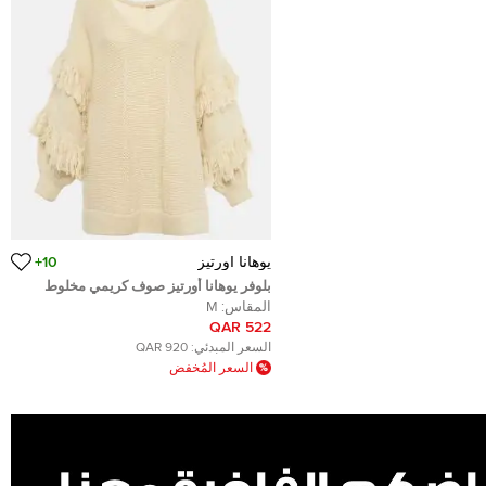
يوهانا اورتيز
10+
بلوفر يوهانا أورتيز صوف كريمي مخلوط
محبوك برسالة ميديوم
المقاس:
M
522 QAR
السعر المبدئي:
920 QAR
السعر المُخفض