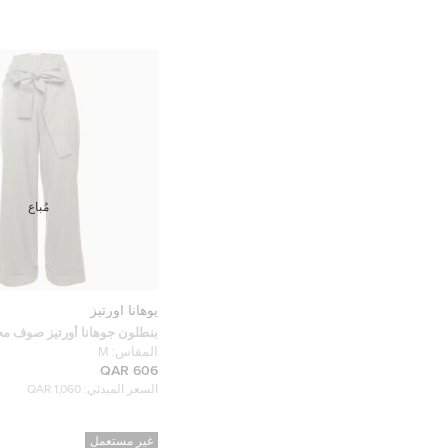
مُباع
يوهانا اورتيز
بنطلون جوهانا أورتيز صوف 
مقاس متوسط
المقاس:
M
606 QAR
السعر المبدئي:
1,060 QAR
غير مستعمل