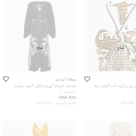
مُباع
مُباع
يوهانا اورتيز
رتيز براليت كت ألوان بنية
فستان جوهانا أورتيز قطن أسود مطرز
زبدي حجم متوسط
ماكسي مقاس كبير (لارج)
المقاس:
L
826 QAR
749 QAR
السعر المبدئي:
1,572 QAR