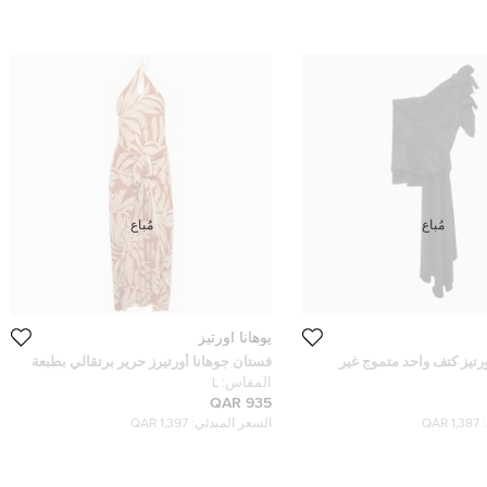
مُباع
مُباع
يوهانا اورتيز
رتيز كتف واحد متموج غير
فستان جوهانا أورتيرز حرير برتقالي بطبعة
 حجم متوسط
وتفاصيل التفاف ماكسي مقاس كبير (لارج)
المقاس:
L
935 QAR
1,387 QAR
السعر المبدئي:
1,397 QAR