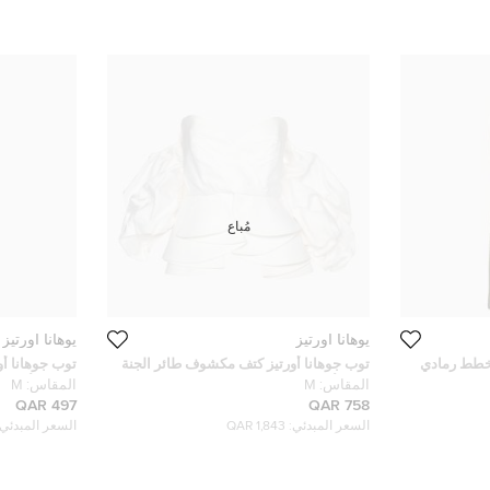
مُباع
يوهانا اورتيز
يوهانا اورتيز
مخطط رمادي
توب جوهانا أورتيز كتف مكشوف طائر الجنة
توب جوهانا أو
قطن أبيض حجم متوسط
متماثل أسود
المقاس:
M
المقاس:
M
497 QAR
758 QAR
السعر المبدئي:
1,843 QAR
السعر المبدئي: