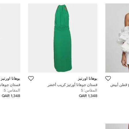
يوهانا اورتيز
يوهانا اورتيز
خ قطن أبيض
فستان جوهانا أورتيز كريب أخضر
فستان جوهانا 
إكسپسيوناليداد مكسي بياقة هالتر
فاتح/أزرق غام
المقاس:
S
المقاس:
S
مقاس صغير (
1,348 QAR
1,348 QAR