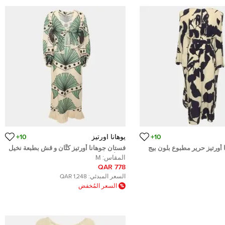
10+
يوهانا اورتيز
10+
أورتيز حرير مطبوع بلون بيج
فستان جوهانا أورتيز كتَّان و قش بطبعة نخيل
ق بكم قابل للإزالة طويل
بيج/أخضر ماكسي مقاس متوسط (ميديم)
المقاس:
M
سمول)
778 QAR
السعر المبدئي:
1,248 QAR
السعر المُخفض