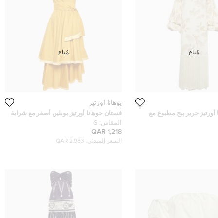
مُباع
مُباع
يوهانا اورتيز
أورتيز حرير بيج مطبوع مع
فستان جوهانا أورتيز بوبلين أصفر مع شرابة
يب مقاس متوسط (ميديم)
متدرجة ميدي مقاس صغير (سمول)
المقاس:
S
1,218 QAR
السعر المبدئي:
2,983 QAR