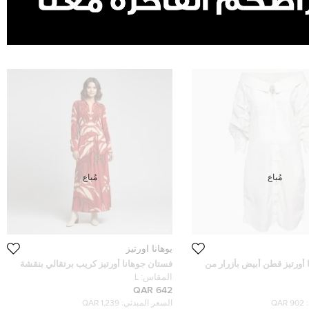
مُباع
مُباع
يوهانا اورتيز
أورتيز قطن أبيض بأزرار من
فستان جوهانا أورتيز كريب برتقالي بنقشة
رش مقاس صغير (سمول)
ظلال النخيل ميدي مقاس كبير (لارج)
المقاس:
L
642 QAR
902 QAR
السعر المبدئي:
1,239 QAR