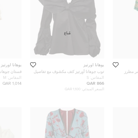
مُباع
يوهانا اورتيز
يوهانا اورتيز
ضر مطرز
توب جوهانا أورتيز كتف مكشوف مع تفاصيل
فستان جوهانا 
شرايب مقاس
فيونكة قطن أسود حجم صغير
تفاصيل شراش
المقاس:
S
المقاس:
M
1,014 QAR
866 QAR
السعر المبدئي:
1,100 QAR