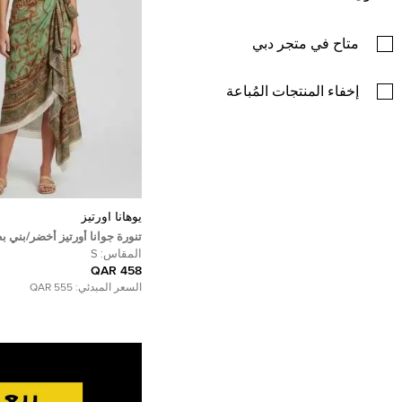
متاح في متجر دبي
إخفاء المنتجات المُباعة
يوهانا اورتيز
تنورة جوانا أورتيز أخضر/بني ب
والزهور شفافة متدلية بحجم ص
المقاس:
S
458 QAR
السعر المبدئي:
555 QAR