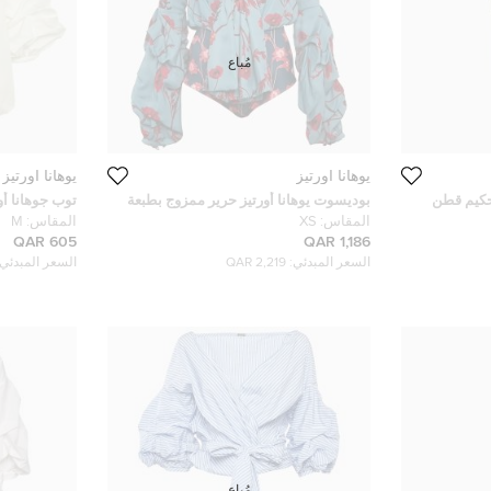
مُباع
يوهانا اورتيز
يوهانا اورتيز
حكيم قطن
بوديسوت يوهانا أورتيز حرير ممزوج بطبعة
توب جوهانا 
زهور زرقاء وتفاصيل فيونكة مقاس صغير -
حجم متوسط
المقاس:
XS
المقاس:
M
إكس صغير
605 QAR
1,186 QAR
السعر المبدئي:
2,219 QAR
السعر المبدئي:
مُباع