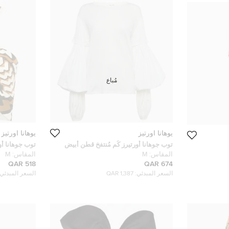
مُباع
يوهانا اورتيز
يوهانا اورتيز
توب جوهانا أورتيرز كُم مُنتفخ قطن أبيض
توب جوهانا أو
حجم متوسط
مطبوعة كت 
المقاس:
M
المقاس:
M
518 QAR
674 QAR
السعر المبدئي:
1,387 QAR
السعر المبدئي: