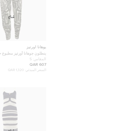
مُباع
يوهانا اورتيز
بنطلون جوهانا أورتيز مطبوع 
أخضر/أبيض مقاس صغير
المقاس:
S
607 QAR
السعر المبدئي:
1,320 QAR
مُباع