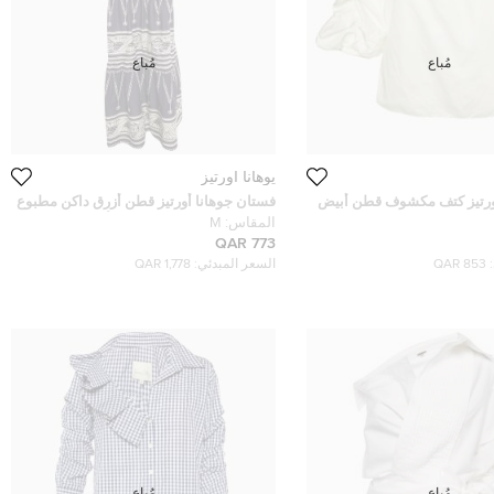
مُباع
مُباع
يوهانا اورتيز
أورتيز كتف مكشوف قطن أبيض
فستان جوهانا أورتيز قطن أزرق داكن مطبوع
بدون حمالات بتفاصيل ربطة أورليا ديل مار
المقاس:
M
ماكسي مقاس متوسط (ميديوم)
773 QAR
853 QAR
السعر المبدئي:
1,778 QAR
مُباع
مُباع