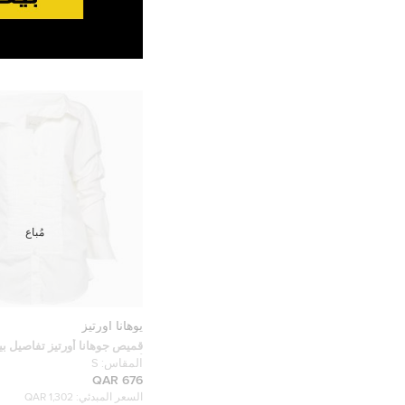
مُباع
يوهانا اورتيز
قميص جوهانا أورتيز تفاصيل ب
أبيض حجم صغير
المقاس:
S
676 QAR
السعر المبدئي:
1,302 QAR