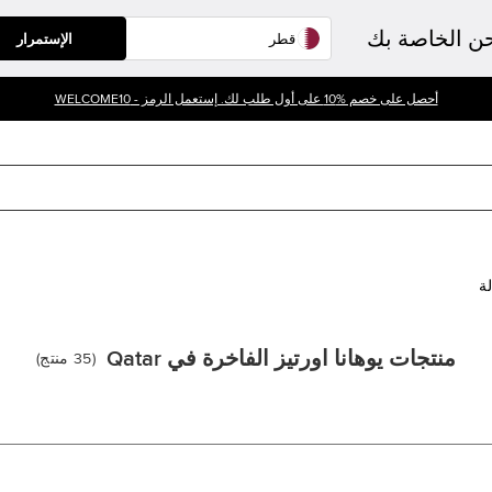
حن الخاصة بك
الإستمرار
أحصل على خصم %10 على أول طلب لك. إستعمل الرمز - WELCOME10
لة
منتجات يوهانا اورتيز الفاخرة في Qatar
(
35
منتج
)