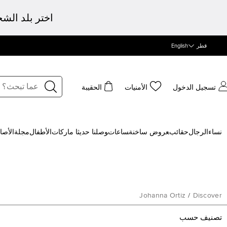
اختر بلد الش
قطر
English
تسجيل الدخول
الأمنيات
الحقيبة
نساء
الرجال
حقائب
‍عروض ساخنة
‍ساعات
‍وصلنا حديثا
‍ ماركات
الأطفال
مجلة
الأصا
Johanna Ortiz
/
Discover
تصنيف حسب