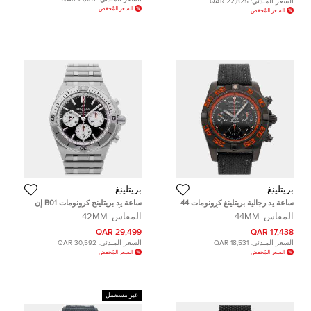
السعر المبدئي:
22,825 QAR
السعر المُخفض
السعر المُخفض
بريتلينغ
بريتلينغ
ساعة يد رجالية بريتلينغ كرونومات 44
ساعة يد بريتلينج كرونومات B01 إن
رافين MB0111C2/BD07 أوتوماتيك
إف إل أتلانتا فالكونز مستعملة
المقاس:
44MM
المقاس:
42MM
كرونوغراف 44 مم
AB01342B1B3A1
29,499 QAR
17,438 QAR
السعر المبدئي:
18,531 QAR
السعر المبدئي:
30,592 QAR
السعر المُخفض
السعر المُخفض
غير مستعمل