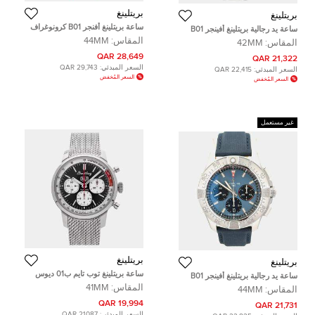
بريتلينغ
بريتلينغ
ساعة بريتلينغ أفنجر B01 كرونوغراف
ساعة يد رجالية بريتلينغ أفينجر B01
دوست ديفلز SB01473A1B1X1
كرونوجراف 42 AB0146101C1A1
المقاس:
44MM
المقاس:
42MM
مستعملة
أوتوماتيك زرقاء ستانلس ستيل 42 مم
28,649 QAR
21,322 QAR
السعر المبدئي:
29,743 QAR
السعر المبدئي:
22,415 QAR
السعر المُخفض
السعر المُخفض
غير مستعمل
بريتلينغ
بريتلينغ
ساعة بريتلينغ توب تايم ب01 ديوس
ساعة يد رجالية بريتلينغ أفينجر B01
AB01765A1B1A1 مستعملة 41 مم
كرونوغراف 44 AB0147101C1X1
المقاس:
41MM
المقاس:
44MM
أوتوماتيكية زرقاء ستانلس ستيل 44 مم
19,994 QAR
21,731 QAR
السعر المبدئي:
21,087 QAR