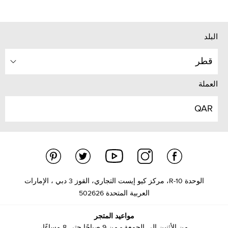
البلد
قطر
العملة
QAR
الوحدة R-10، مركز كيو إيست التجاري، القوز 3 دبي ، الإمارات
العربية المتحدة 502626
مواعيد المتجر
من الأثنين إلى الجمعة - من 9 صباحًا حتى 8 مساءًا،