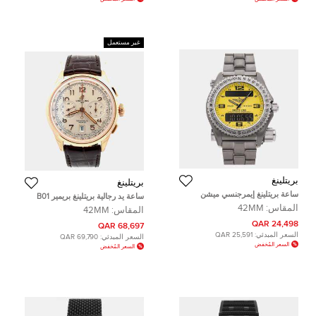
غير مستعمل
بريتلينغ
بريتلينغ
ساعة بريتلينغ إيمرجنسي ميشن
ساعة يد رجالية بريتلينغ بريمير B01
E7632110/I500 مملوكة مسبقًا
كرونوغراف 42 RB0145371G1P1
المقاس:
42MM
المقاس:
42MM
أوتوماتيكية شامبين ذهب وردي 42 مم
24,498 QAR
68,697 QAR
السعر المبدئي:
25,591 QAR
السعر المبدئي:
69,790 QAR
السعر المُخفض
السعر المُخفض