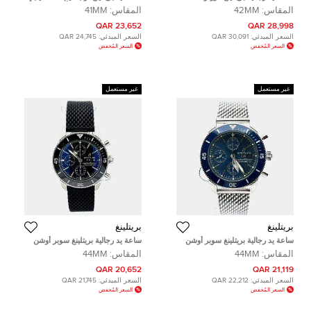
AB01342B1O1S1 حمراء ستانلس
كوبرا AB01763A1C1A1 أوتوماتيكية 41
المقاس:
42MM
المقاس:
41MM
ستيل 42 مم
ملم مستعملة
23,652 QAR
28,998 QAR
السعر المبدئي:
30,091 QAR
السعر المبدئي:
24,745 QAR
السعر المُخفض
السعر المُخفض
غير مستعمل
غير مستعمل
بريتلينغ
بريتلينغ
ساعة يد رجالية بريتلينغ سوبر أوشن
ساعة يد رجالية بريتلينغ سوبر أوشن
هيريتاج II A13313161C1A1 أوتوماتيكية
هيرتيج II كرونوغراف A13313121B1S1
المقاس:
44MM
المقاس:
44MM
زرقاء من الفولاذ المقاوم للصدأ 44 مم
أوتوماتيك سوداء ستانلس ستيل 44 مم
20,652 QAR
21,119 QAR
السعر المبدئي:
22,212 QAR
السعر المبدئي:
21,745 QAR
السعر المُخفض
السعر المُخفض