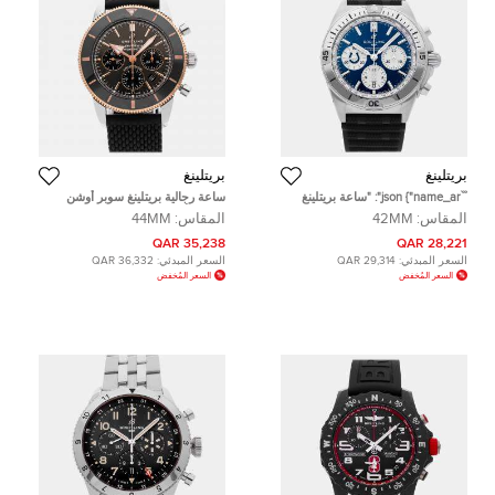
بريتلينغ
بريتلينغ
```json {"name_ar": "ساعة بريتلينغ
ساعة رجالية بريتلينغ سوبر أوشن
كرونومات B01 NFL إنديانابوليس
هيريتاج أوتوماتيكية 44 مم مستعملة
المقاس:
42MM
المقاس:
44MM
كولتس AB01342B1C2S1 فضية باللف
اليدوي فولاذ مقاوم للصدأ رجالية 42
35,238 QAR
28,221 QAR
ملم"} ```
السعر المبدئي:
29,314 QAR
السعر المبدئي:
36,332 QAR
السعر المُخفض
السعر المُخفض