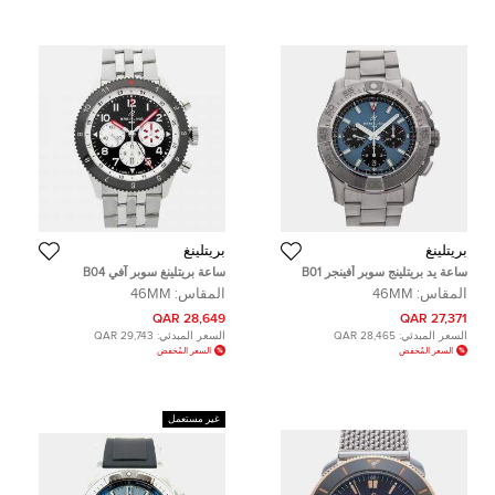
بريتلينغ
بريتلينغ
ساعة يد بريتلينج سوبر أفينجر B01
ساعة بريتلينغ سوبر آفي B04
كرونوغراف EB0148101C1E1
كرونوغراف GMT موسكيتو
المقاس:
46MM
المقاس:
46MM
أوتوماتيكية 46 ملم مستعملة
YB04451A1B1A1 مستعملة
28,649 QAR
27,371 QAR
السعر المبدئي:
28,465 QAR
السعر المبدئي:
29,743 QAR
السعر المُخفض
السعر المُخفض
غير مستعمل