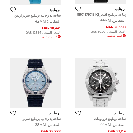
بريتلينغ
بريتلينغ
ساعة بريتلينج أفنجر SB0147101B1X1
ساعة يد رجالية بريتلينغ سوبر أوشن
أوتوماتيكية سيراميك أسود رجالية 44
A17375211B2S1 أوتوماتيك ستانلس
المقاس:
44MM
المقاس:
42MM
مم
ستيل 42 مم
28,998 QAR
18,441 QAR
السعر المبدئي:
30,091 QAR
السعر المبدئي:
19,534 QAR
السعر المُخفض
السعر المُخفض
بريتلينغ
بريتلينغ
ساعة بريتلينغ كرونومات
ساعة يد رجالية بريتلينغ سوبر
AB011011/F546 أوتوماتيك 44 مم
كرونومات A17356531C1S1
المقاس:
44MM
المقاس:
38MM
مملوكة مسبقًا
أوتوماتيكية زرقاء ماس فولاذ مقاوم
للصدأ مستعملة 38 مم
28,998 QAR
21,119 QAR