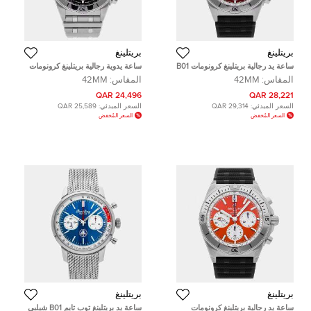
بريتلينغ
بريتلينغ
ساعة يد رجالية بريتلينغ كرونومات B01
ساعة يدوية رجالية بريتلينغ كرونومات
واشنطن كوماندرز AB01342B1K3S1
AB0134101B1A1 سوداء ستانلس
المقاس:
42MM
المقاس:
42MM
مستعملة
ستيل أوتوماتيكية 42 مم
24,496 QAR
28,221 QAR
السعر المبدئي:
29,314 QAR
السعر المبدئي:
25,589 QAR
السعر المُخفض
السعر المُخفض
بريتلينغ
بريتلينغ
ساعة يد رجالية بريتلينغ كرونومات
ساعة يد بريتلينغ توب تايم B01 شيلبي