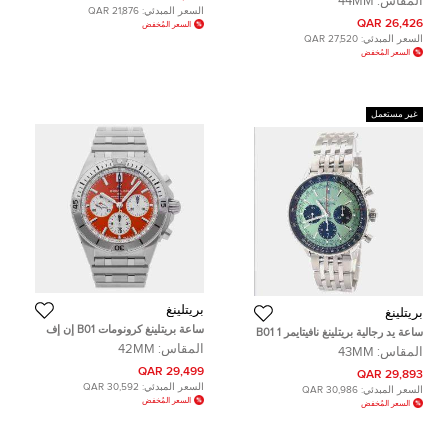
المقاس:
44MM
الفولاذ المقاوم للصدأ والذهب الوردي
السعر المبدئي:
21,876 QAR
للرجال 44 مم
26,426 QAR
السعر المُخفض
السعر المبدئي:
27,520 QAR
السعر المُخفض
غير مستعمل
بريتلينغ
بريتلينغ
ساعة بريتلينغ كرونومات B01 إن إف
ساعة يد رجالية بريتلينغ نافيتايمر 1 B01
إل دنفر برونكوس AB01342B1O2A1
كرونوغراف 43 AB0138241L1A1
المقاس:
42MM
المقاس:
43MM
مستعملة
أوتوماتيك أخضر ستانلس ستيل 43 مم
29,499 QAR
29,893 QAR
السعر المبدئي:
30,592 QAR
السعر المبدئي:
30,986 QAR
السعر المُخفض
السعر المُخفض