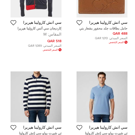
سي أتش كارولينا هيريرا
سي أتش كارولينا هيريرا
حامل بطاقات جلد محفور بشعار بني
كارديجان سي أتس كارولينا هيريرا
من كارولينا هيريرا سي أتش
أزرق تريكو قطني مقاس متوسط
488 QAR
المقاس:
M
السعر المبدئي:
1,013 QAR
518 QAR
السعر المُخفض
السعر المبدئي:
1,089 QAR
السعر المُخفض
سي أتش كارولينا هيريرا
سي أتش كارولينا هيريرا
تي شيرت بولو سي إتش كارولينا
تي شيرت بولو سي إتش كارولينا