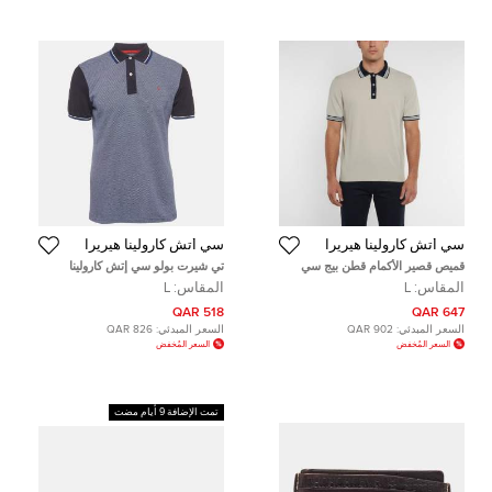
سي أتش كارولينا هيريرا
سي أتش كارولينا هيريرا
قميص قصير الأكمام قطن بيج سي
تي شيرت بولو سي إتش كارولينا
إتش كارولينا هيريرا مقاس كبير
هيريرا بيكيه قطن أزرق كحلي مقاس
المقاس:
L
المقاس:
L
كبير - لارج
518 QAR
647 QAR
السعر المبدئي:
902 QAR
السعر المبدئي:
826 QAR
السعر المُخفض
السعر المُخفض
تمت الإضافة 9 أيام مضت