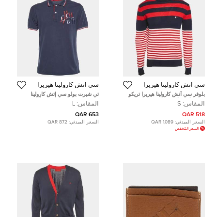
سي أتش كارولينا هيريرا
سي أتش كارولينا هيريرا
بلوفر سي أتش كارولينا هيريرا تريكو
تي شيرت بولو سي إتش كارولينا
مضلع أحمر/أزرق بياقة دائرية مقاس
هيريرا قطن مطرز بالشعار أزرق كحلي
المقاس:
S
المقاس:
L
صغير - سمول
مقاس كبير - لارج
653 QAR
518 QAR
السعر المبدئي:
1,089 QAR
السعر المبدئي:
872 QAR
السعر المُخفض