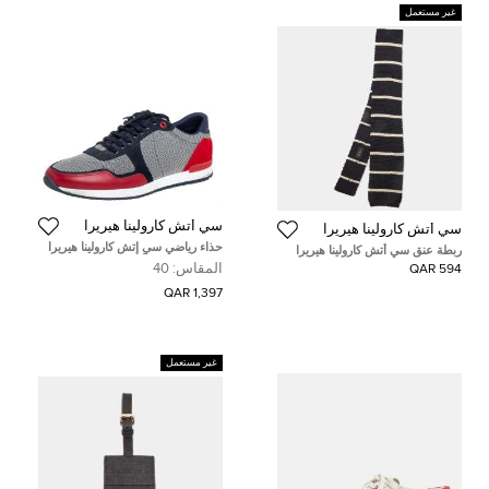
غير مستعمل
سي أتش كارولينا هيريرا
سي أتش كارولينا هيريرا
حذاء رياضي سي إتش كارولينا هيريرا
ربطة عنق سي أتش كارولينا هيريرا
سويدي متعدد الألوان وجلد بعنق
مخطط كحلي/كريمي حرير محبوك
المقاس:
40
594 QAR
منخفض مقاس 40
كلاسيكية
1,397 QAR
غير مستعمل