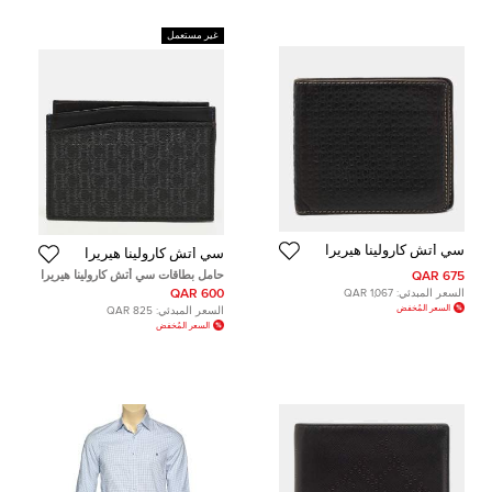
غير مستعمل
سي أتش كارولينا هيريرا
سي أتش كارولينا هيريرا
حامل بطاقات سي أتش كارولينا هيريرا
675 QAR
قماش ومونوجرام مغلف باللون
السعر المبدئي:
1,067 QAR
600 QAR
الأسود والرماديجلد
السعر المُخفض
السعر المبدئي:
825 QAR
السعر المُخفض