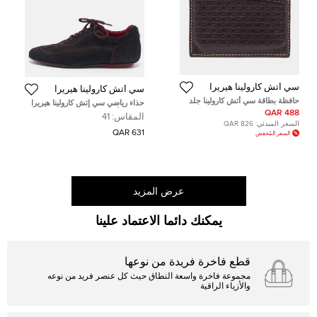
سي أتش كارولينا هيريرا
سي أتش كارولينا هيريرا
حافظة بطاقة سي أتش كارولينا جلد
حذاء رياضي سي إتش كارولينا هيريرا
مونوغرامي كحلي
سويدي أسود بتفاصيل خياطة بعنق
488 QAR
المقاس:
41
منخفض مقاس 41
السعر المبدئي:
826 QAR
631 QAR
السعر المُخفض
عرض المزيد
يمكنك دائما الاعتماد علينا
قطع فاخرة فريدة من نوعها
مجموعة فاخرة واسعة النطاق حيث كل عنصر فريد من نوعه
والأزياء الراقية