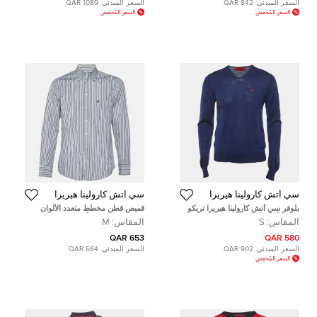
السعر المبدئي:
842 QAR
السعر المبدئي:
1,089 QAR
السعر المُخفض
السعر المُخفض
سي أتش كارولينا هيريرا
سي أتش كارولينا هيريرا
بلوفر سي أتش كارولينا هيريرا تريكو
قميص قطن مخطط متعدد الألوان
مضلع أحمر/أزرق بياقة دائرية مقاس
بشعار مطرز سي أتش كارولينا هيريرا
المقاس:
S
المقاس:
M
صغير - سمول
مقاس متوسط
653 QAR
580 QAR
السعر المبدئي:
902 QAR
السعر المبدئي:
664 QAR
السعر المُخفض