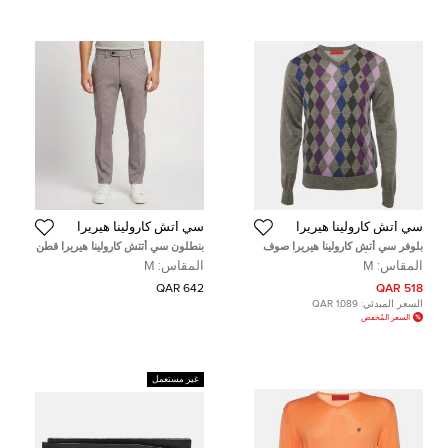
سي أتش كارولينا هيريرا
سي أتش كارولينا هيريرا
بلوفر سي أتش كارولينا هيريرا صوف
بنطلون سي أتتش كارولينا هيريرا قطن
رمادي بنمط أرجايل بياقة V مقاس
مُلون بريد مقاس وسط
المقاس:
M
المقاس:
M
متوسط - ميديوم
642 QAR
518 QAR
السعر المبدئي:
1,089 QAR
السعر المُخفض
غير مستعمل