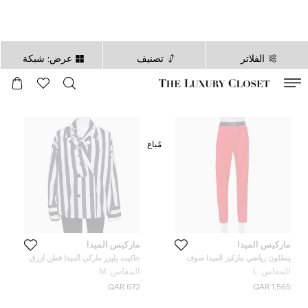
الفلاتر
تصنيف
عرض: شبكة
صالح لغاية
00
day
:
00
ساعة
:
undefined
دقائق
:
00
ثانية
مُباع
ماركيس ألميدا
ماركيس ألميدا
بنطلون رياضي ماركيز الميدا صوف
جاكيت بليزر ماركي ألميدا قطن أزرق
أحمر حواف متباينة بسحاب جانبي
كحلي وأبيض مخطط بصفين أزرار
المقاس:
L
المقاس:
M
مزين مقاس كبير - لارج
وحزام مقاس متوسط - ميديوم
672 QAR
1,565 QAR