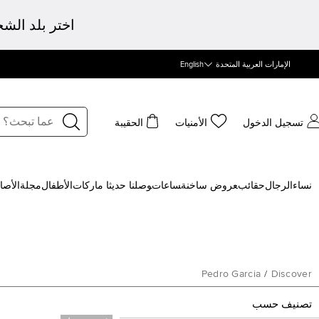
اختر بلد الش
الإمارات العربية المتحدة
English
تسجيل الدخول
الأمنيات
الحقيبة
نساء
الرجال
حقائب
‍عروض ساخنة
‍ساعات
‍وصلنا حديثا
‍ ماركات
الأطفال
مجلة
الأصا
Pedro Garcia
/
Discover
تصنيف حسب