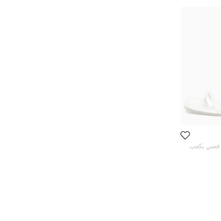
د فضي بكعب