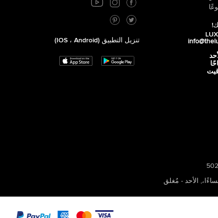
عًا
ك!
تنزيل التطبيق (iOS ، Android)
info@thel
أحد
 صباحًا
توقيت
,
الأحد - مُغلق