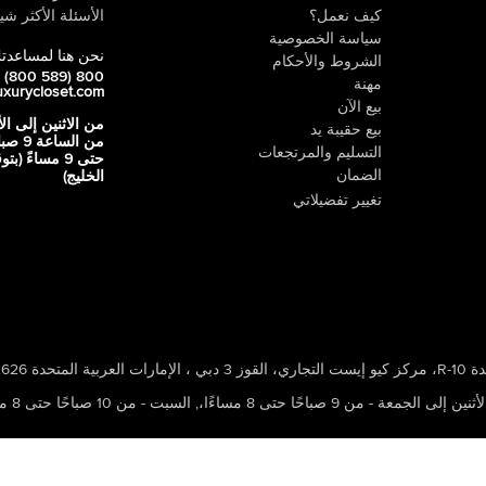
كيف نعمل؟
الأسئلة الأكثر شيو
سياسة الخصوصية
نحن هنا لمساعدت
الشروط والأحكام
800 LUX (800 589)
مهنة
uxurycloset.com
بيع الآن
من الاثنين إلى ال
بيع حقيبة يد
من الساعة 9
التسليم والمرتجعات
حتى 9 مساءً (ب
الضمان
الخليج)
تغيير تفضيلاتي
 ، الإمارات العربية المتحدة 502626
ين إلى الجمعة - من 9 صباحًا حتى 8 مساءًا،
,
السبت - من 10 صباحًا حتى 8 مساءًا،