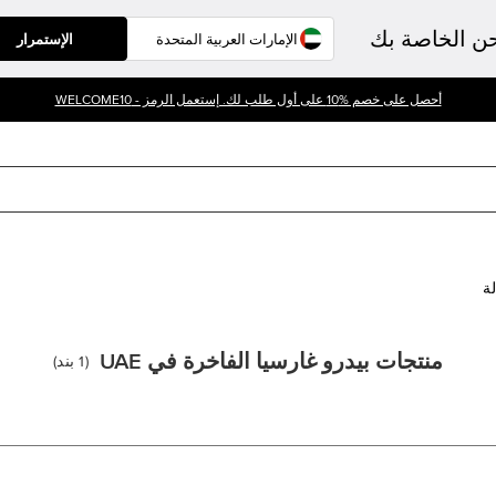
حن الخاصة بك
الإستمرار
أحصل على خصم %10 على أول طلب لك. إستعمل الرمز - WELCOME10
لة
منتجات بيدرو غارسيا الفاخرة في UAE
(
1
بند
)