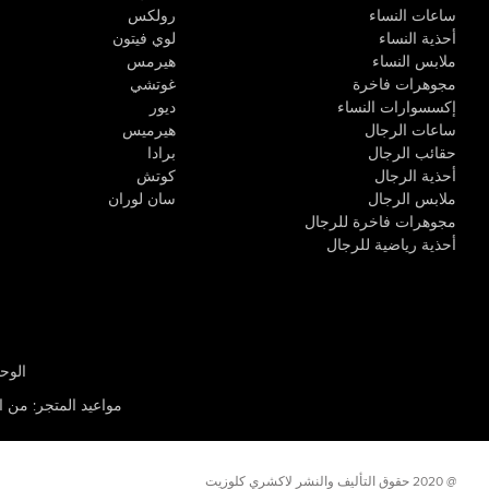
ساعات النساء
رولكس
أحذية النساء
لوي فيتون
ملابس النساء
هيرمس
مجوهرات فاخرة
غوتشي
إكسسوارات النساء
ديور
ساعات الرجال
هيرميس
حقائب الرجال
برادا
أحذية الرجال
كوتش
ملابس الرجال
سان لوران
مجوهرات فاخرة للرجال
أحذية رياضية للرجال
الوحدة R-10، مركز كيو إيست التجاري، القوز 3 دبي
مواعيد المتجر
:
من الأثن
@ 2020 حقوق التأليف والنشر لاكشري كلوزيت