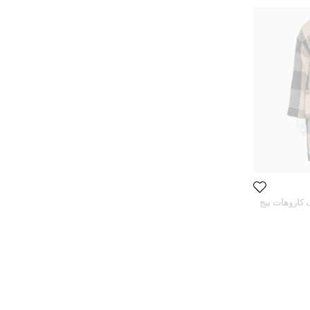
 كاروهات بيج
مول