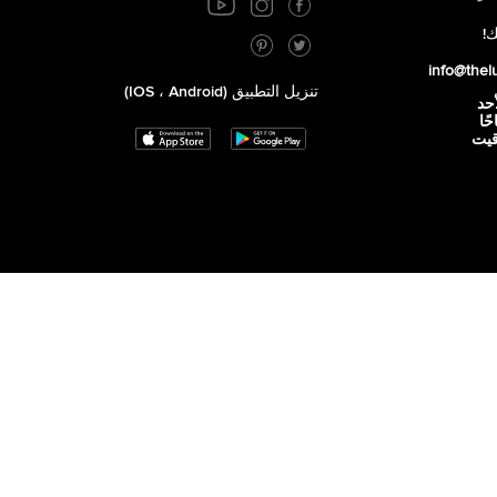
ك!
info@thel
تنزيل التطبيق (iOS ، Android)
أحد
 صباحًا
توقيت
,
الأحد - مُغلق