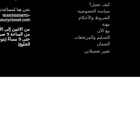
كيف نعمل؟
نحن هنا لمساعدت
سياسة الخصوصية
+16465689815
الشروط والأحكام
uxurycloset.com
مهنة
من الاثنين إلى ال
بيع الآن
من الساعة 9
التسليم والمرتجعات
حتى 9 مساءً (ب
الضمان
الخليج)
تغيير تفضيلاتي
 ، الإمارات العربية المتحدة 502626
ين إلى الجمعة - من 9 صباحًا حتى 8 مساءًا،
,
السبت - من 10 صباحًا حتى 8 مساءًا،