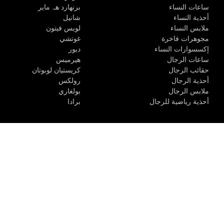
ساعات النساء
برنهارد هـ. ماير
أحذية النساء
شانيل
ملابس النساء
لويس فيتون
مجوهرات فاخرة
غوتشي
إكسسوارات النساء
ديور
ساعات الرجال
هيرميس
حقائب الرجال
كريستيان لوبوتان
أحذية الرجال
رولكس
ملابس الرجال
بولغاري
أحذية رياضية للرجال
برادا
الوحدة R-10، مركز كيو إيست التجاري، القوز 3 دبي
مواعيد المتجر
:
من الأثن
@ 2020 حقوق التأليف والنشر لاكشري كلوزيت