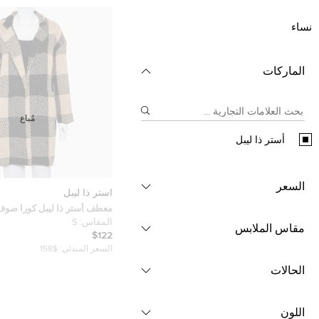
نساء
الماركات
مُباع
أستر ذا ليبل
السعر
أستر ذا ليبل
معطف أستر ذا ليبل كورا صوف
وأسود مفتوح مقاس صغير - س
المقاس:
S
مقاس الملابس
$122
السعر المبدئي:
$158
الحالات
اللون