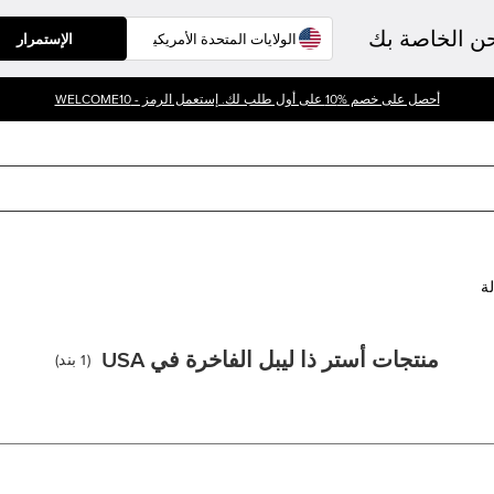
حن الخاصة بك
الإستمرار
أحصل على خصم %10 على أول طلب لك. إستعمل الرمز - WELCOME10
لة
منتجات أستر ذا ليبل الفاخرة في USA
(
1
بند
)