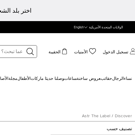
اختر بلد الش
الولايات المتحدة الأمريكية
English
تسجيل الدخول
الأمنيات
الحقيبة
نساء
الرجال
حقائب
‍عروض ساخنة
‍ساعات
‍وصلنا حديثا
‍ ماركات
الأطفال
مجلة
الأصا
Astr The Label
/
Discover
تصنيف حسب